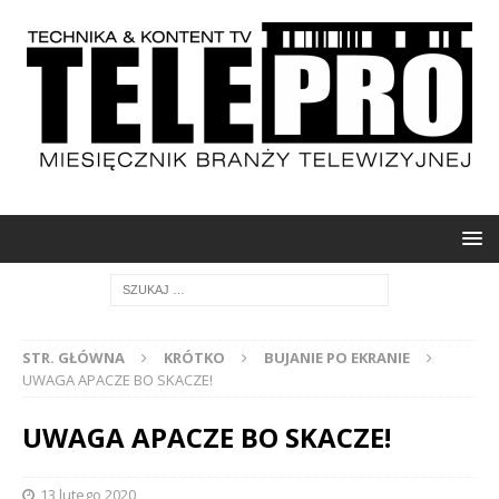
STR. GŁÓWNA
KRÓTKO
BUJANIE PO EKRANIE
UWAGA APACZE BO SKACZE!
UWAGA APACZE BO SKACZE!
13 lutego 2020