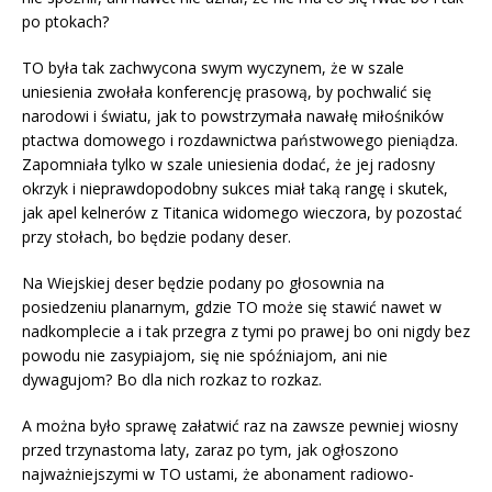
po ptokach?
TO była tak zachwycona swym wyczynem, że w szale
uniesienia zwołała konferencję prasową, by pochwalić się
narodowi i światu, jak to powstrzymała nawałę miłośników
ptactwa domowego i rozdawnictwa państwowego pieniądza.
Zapomniała tylko w szale uniesienia dodać, że jej radosny
okrzyk i nieprawdopodobny sukces miał taką rangę i skutek,
jak apel kelnerów z Titanica widomego wieczora, by pozostać
przy stołach, bo będzie podany deser.
Na Wiejskiej deser będzie podany po głosownia na
posiedzeniu planarnym, gdzie TO może się stawić nawet w
nadkomplecie a i tak przegra z tymi po prawej bo oni nigdy bez
powodu nie zasypiajom, się nie spóźniajom, ani nie
dywagujom? Bo dla nich rozkaz to rozkaz.
A można było sprawę załatwić raz na zawsze pewniej wiosny
przed trzynastoma laty, zaraz po tym, jak ogłoszono
najważniejszymi w TO ustami, że abonament radiowo-