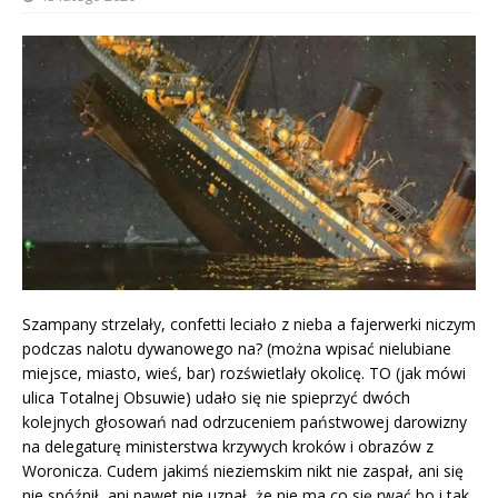
Szampany strzelały, confetti leciało z nieba a fajerwerki niczym
podczas nalotu dywanowego na? (można wpisać nielubiane
miejsce, miasto, wieś, bar) rozświetlały okolicę. TO (jak mówi
ulica Totalnej Obsuwie) udało się nie spieprzyć dwóch
kolejnych głosowań nad odrzuceniem państwowej darowizny
na delegaturę ministerstwa krzywych kroków i obrazów z
Woronicza. Cudem jakimś nieziemskim nikt nie zaspał, ani się
nie spóźnił, ani nawet nie uznał, że nie ma co się rwać bo i tak