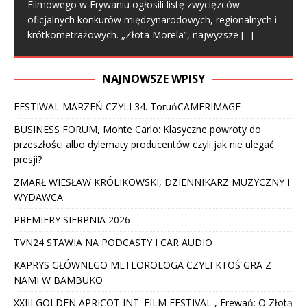
Filmowego w Erywaniu ogłosili listę zwycięzców
oficjalnych konkurów międzynarodowych, regionalnych i
krótkometrażowych. „Złota Morela”, najwyższe
[...]
NAJNOWSZE WPISY
FESTIWAL MARZEŃ CZYLI 34. ToruńCAMERIMAGE
BUSINESS FORUM, Monte Carlo: Klasyczne powroty do
przeszłości albo dylematy producentów czyli jak nie ulegać
presji?
ZMARŁ WIESŁAW KRÓLIKOWSKI, DZIENNIKARZ MUZYCZNY I
WYDAWCA
PREMIERY SIERPNIA 2026
TVN24 STAWIA NA PODCASTY I CAR AUDIO
KAPRYS GŁÓWNEGO METEOROLOGA CZYLI KTOŚ GRA Z
NAMI W BAMBUKO
XXIII GOLDEN APRICOT INT. FILM FESTIVAL , Erewań: O Złotą