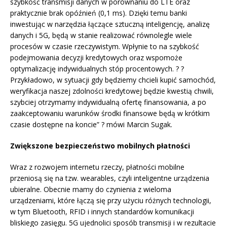
szybkość transmisji danych w porównaniu do LTE oraz
praktycznie brak opóźnień (0,1 ms). Dzięki temu banki
inwestując w narzędzia łączące sztuczną inteligencję, analizę
danych i 5G, będą w stanie realizować równolegle wiele
procesów w czasie rzeczywistym. Wpłynie to na szybkość
podejmowania decyzji kredytowych oraz wspomoże
optymalizację indywidualnych stóp procentowych. ? ?
Przykładowo, w sytuacji gdy będziemy chcieli kupić samochód,
weryfikacja naszej zdolności kredytowej będzie kwestią chwili,
szybciej otrzymamy indywidualną ofertę finansowania, a po
zaakceptowaniu warunków środki finansowe będą w krótkim
czasie dostępne na koncie” ? mówi Marcin Sugak.
Zwiększone bezpieczeństwo mobilnych płatności
Wraz z rozwojem internetu rzeczy, płatności mobilne
przeniosą się na tzw. wearables, czyli inteligentne urządzenia
ubieralne. Obecnie mamy do czynienia z wieloma
urządzeniami, które łączą się przy użyciu różnych technologii,
w tym Bluetooth, RFID i innych standardów komunikacji
bliskiego zasięgu. 5G ujednolici sposób transmisji i w rezultacie