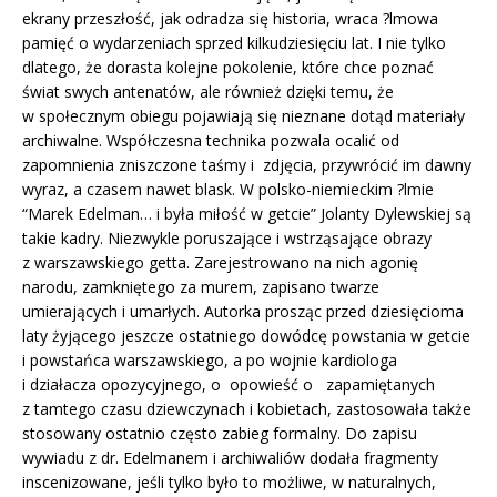
ekrany przeszłość, jak odradza się historia, wraca ?lmowa
pamięć o wydarzeniach sprzed kilkudziesięciu lat. I nie tylko
dlatego, że dorasta kolejne pokolenie, które chce poznać
świat swych antenatów, ale również dzięki temu, że
w społecznym obiegu pojawiają się nieznane dotąd materiały
archiwalne. Współczesna technika pozwala ocalić od
zapomnienia zniszczone taśmy i zdjęcia, przywrócić im dawny
wyraz, a czasem nawet blask. W polsko-niemieckim ?lmie
“Marek Edelman… i była miłość w getcie” Jolanty Dylewskiej są
takie kadry. Niezwykle poruszające i wstrząsające obrazy
z warszawskiego getta. Zarejestrowano na nich agonię
narodu, zamkniętego za murem, zapisano twarze
umierających i umarłych. Autorka prosząc przed dziesięcioma
laty żyjącego jeszcze ostatniego dowódcę powstania w getcie
i powstańca warszawskiego, a po wojnie kardiologa
i działacza opozycyjnego, o opowieść o zapamiętanych
z tamtego czasu dziewczynach i kobietach, zastosowała także
stosowany ostatnio często zabieg formalny. Do zapisu
wywiadu z dr. Edelmanem i archiwaliów dodała fragmenty
inscenizowane, jeśli tylko było to możliwe, w naturalnych,