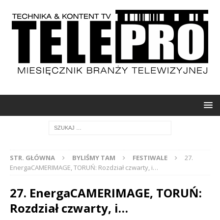
STR. GŁÓWNA
BYLIŚMY TAM
FESTIWALE
27.
EnergaCAMERIMAGE, TORUŃ: Rozdział czwarty, i…
27. EnergaCAMERIMAGE, TORUŃ:
Rozdział czwarty, i…