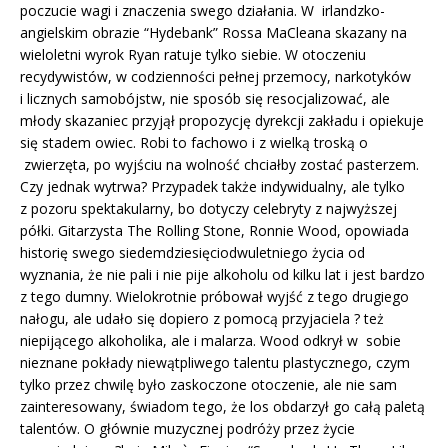
poczucie wagi i znaczenia swego działania. W irlandzko-
angielskim obrazie “Hydebank” Rossa MaCleana skazany na
wieloletni wyrok Ryan ratuje tylko siebie. W otoczeniu
recydywistów, w codzienności pełnej przemocy, narkotyków
i licznych samobójstw, nie sposób się resocjalizować, ale
młody skazaniec przyjął propozycję dyrekcji zakładu i opiekuje
się stadem owiec. Robi to fachowo i z wielką troską o
zwierzęta, po wyjściu na wolność chciałby zostać pasterzem.
Czy jednak wytrwa? Przypadek także indywidualny, ale tylko
z pozoru spektakularny, bo dotyczy celebryty z najwyższej
półki. Gitarzysta The Rolling Stone, Ronnie Wood, opowiada
historię swego siedemdziesięciodwuletniego życia od
wyznania, że nie pali i nie pije alkoholu od kilku lat i jest bardzo
z tego dumny. Wielokrotnie próbował wyjść z tego drugiego
nałogu, ale udało się dopiero z pomocą przyjaciela ? też
niepijącego alkoholika, ale i malarza. Wood odkrył w sobie
nieznane pokłady niewątpliwego talentu plastycznego, czym
tylko przez chwilę było zaskoczone otoczenie, ale nie sam
zainteresowany, świadom tego, że los obdarzył go całą paletą
talentów. O głównie muzycznej podróży przez życie