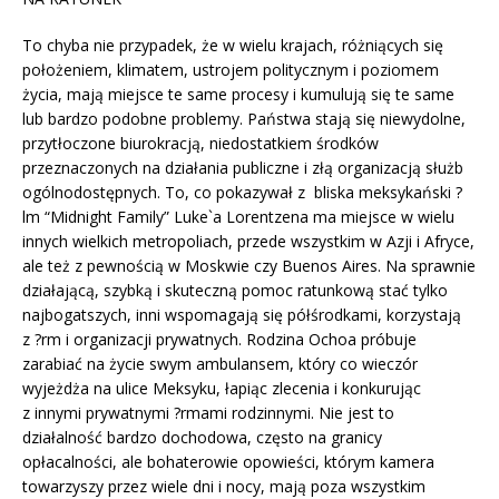
To chyba nie przypadek, że w wielu krajach, różniących się
położeniem, klimatem, ustrojem politycznym i poziomem
życia, mają miejsce te same procesy i kumulują się te same
lub bardzo podobne problemy. Państwa stają się niewydolne,
przytłoczone biurokracją, niedostatkiem środków
przeznaczonych na działania publiczne i złą organizacją służb
ogólnodostępnych. To, co pokazywał z bliska meksykański ?
lm “Midnight Family” Luke`a Lorentzena ma miejsce w wielu
innych wielkich metropoliach, przede wszystkim w Azji i Afryce,
ale też z pewnością w Moskwie czy Buenos Aires. Na sprawnie
działającą, szybką i skuteczną pomoc ratunkową stać tylko
najbogatszych, inni wspomagają się półśrodkami, korzystają
z ?rm i organizacji prywatnych. Rodzina Ochoa próbuje
zarabiać na życie swym ambulansem, który co wieczór
wyjeżdża na ulice Meksyku, łapiąc zlecenia i konkurując
z innymi prywatnymi ?rmami rodzinnymi. Nie jest to
działalność bardzo dochodowa, często na granicy
opłacalności, ale bohaterowie opowieści, którym kamera
towarzyszy przez wiele dni i nocy, mają poza wszystkim