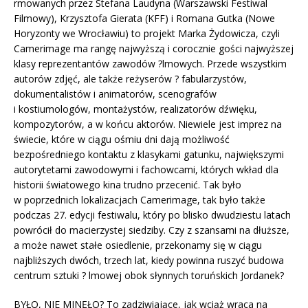
rmowanych przez Stefana Laudyna (Warszawski Festiwal
Filmowy), Krzysztofa Gierata (KFF) i Romana Gutka (Nowe
Horyzonty we Wrocławiu) to projekt Marka Żydowicza, czyli
Camerimage ma rangę najwyższą i corocznie gości najwyższej
klasy reprezentantów zawodów ?lmowych. Przede wszystkim
autorów zdjęć, ale także reżyserów ? fabularzystów,
dokumentalistów i animatorów, scenografów
i kostiumologów, montażystów, realizatorów dźwięku,
kompozytorów, a w końcu aktorów. Niewiele jest imprez na
świecie, które w ciągu ośmiu dni dają możliwość
bezpośredniego kontaktu z klasykami gatunku, największymi
autorytetami zawodowymi i fachowcami, których wkład dla
historii światowego kina trudno przecenić. Tak było
w poprzednich lokalizacjach Camerimage, tak było także
podczas 27. edycji festiwalu, który po blisko dwudziestu latach
powrócił do macierzystej siedziby. Czy z szansami na dłuższe,
a może nawet stałe osiedlenie, przekonamy się w ciągu
najbliższych dwóch, trzech lat, kiedy powinna ruszyć budowa
centrum sztuki ? lmowej obok słynnych toruńskich Jordanek?
BYŁO, NIE MINĘŁO? To zadziwiające, jak wciąż wraca na