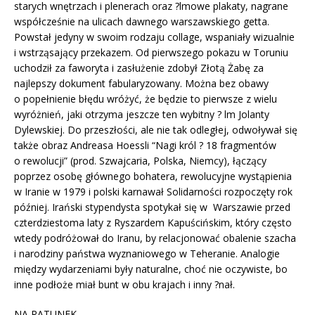
starych wnętrzach i plenerach oraz ?lmowe plakaty, nagrane
współcześnie na ulicach dawnego warszawskiego getta.
Powstał jedyny w swoim rodzaju collage, wspaniały wizualnie
i wstrząsający przekazem. Od pierwszego pokazu w Toruniu
uchodził za faworyta i zasłużenie zdobył Złotą Żabę za
najlepszy dokument fabularyzowany. Można bez obawy
o popełnienie błędu wróżyć, że będzie to pierwsze z wielu
wyróżnień, jaki otrzyma jeszcze ten wybitny ? lm Jolanty
Dylewskiej. Do przeszłości, ale nie tak odległej, odwoływał się
także obraz Andreasa Hoessli “Nagi król ? 18 fragmentów
o rewolucji” (prod. Szwajcaria, Polska, Niemcy), łączący
poprzez osobę głównego bohatera, rewolucyjne wystąpienia
w Iranie w 1979 i polski karnawał Solidarności rozpoczęty rok
później. Irański stypendysta spotykał się w Warszawie przed
czterdziestoma laty z Ryszardem Kapuścińskim, który często
wtedy podróżował do Iranu, by relacjonować obalenie szacha
i narodziny państwa wyznaniowego w Teheranie. Analogie
między wydarzeniami były naturalne, choć nie oczywiste, bo
inne podłoże miał bunt w obu krajach i inny ?nał.
NA RATUNEK