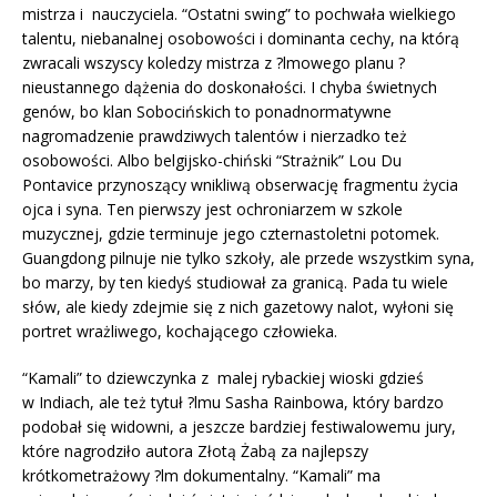
mistrza i nauczyciela. “Ostatni swing” to pochwała wielkiego
talentu, niebanalnej osobowości i dominanta cechy, na którą
zwracali wszyscy koledzy mistrza z ?lmowego planu ?
nieustannego dążenia do doskonałości. I chyba świetnych
genów, bo klan Sobocińskich to ponadnormatywne
nagromadzenie prawdziwych talentów i nierzadko też
osobowości. Albo belgijsko-chiński “Strażnik” Lou Du
Pontavice przynoszący wnikliwą obserwację fragmentu życia
ojca i syna. Ten pierwszy jest ochroniarzem w szkole
muzycznej, gdzie terminuje jego czternastoletni potomek.
Guangdong pilnuje nie tylko szkoły, ale przede wszystkim syna,
bo marzy, by ten kiedyś studiował za granicą. Pada tu wiele
słów, ale kiedy zdejmie się z nich gazetowy nalot, wyłoni się
portret wrażliwego, kochającego człowieka.
“Kamali” to dziewczynka z malej rybackiej wioski gdzieś
w Indiach, ale też tytuł ?lmu Sasha Rainbowa, który bardzo
podobał się widowni, a jeszcze bardziej festiwalowemu jury,
które nagrodziło autora Złotą Żabą za najlepszy
krótkometrażowy ?lm dokumentalny. “Kamali” ma