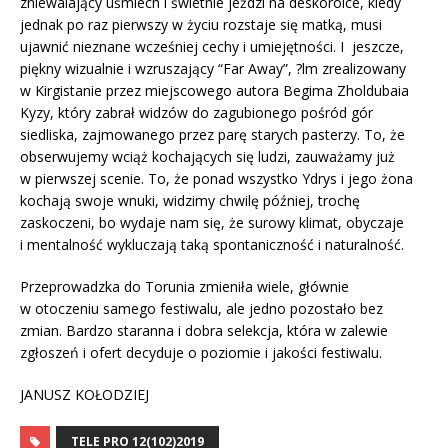
zniewalający uśmiech i świetnie jeździ na deskorolce, kiedy
jednak po raz pierwszy w życiu rozstaje się matką, musi
ujawnić nieznane wcześniej cechy i umiejętności. I jeszcze,
piękny wizualnie i wzruszający “Far Away”, ?lm zrealizowany
w Kirgistanie przez miejscowego autora Begima Zholdubaia
Kyzy, który zabrał widzów do zagubionego pośród gór
siedliska, zajmowanego przez parę starych pasterzy. To, że
obserwujemy wciąż kochających się ludzi, zauważamy już
w pierwszej scenie. To, że ponad wszystko Ydrys i jego żona
kochają swoje wnuki, widzimy chwilę później, trochę
zaskoczeni, bo wydaje nam się, że surowy klimat, obyczaje
i mentalność wykluczają taką spontaniczność i naturalność.
Przeprowadzka do Torunia zmieniła wiele, głównie
w otoczeniu samego festiwalu, ale jedno pozostało bez
zmian. Bardzo staranna i dobra selekcja, która w zalewie
zgłoszeń i ofert decyduje o poziomie i jakości festiwalu.
JANUSZ KOŁODZIEJ
TELE PRO 12(102)2019