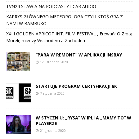
TVN24 STAWIA NA PODCASTY I CAR AUDIO
KAPRYS GŁÓWNEGO METEOROLOGA CZYLI KTOŚ GRA Z
NAMI W BAMBUKO
XXIII GOLDEN APRICOT INT. FILM FESTIVAL , Erewań: O Złotą
Morelę miedzy Wschodem a Zachodem
“PARA W REMONT” W APLIKACJI INSBAY
12 listopada 2020
STARTUJE PROGRAM CERTYFIKACJI 8K
7 stycznia 2020
W STYCZNIU: „RYSA” W IPLI A „MAMY TO” W
PLAYERZE
21 grudnia 2020