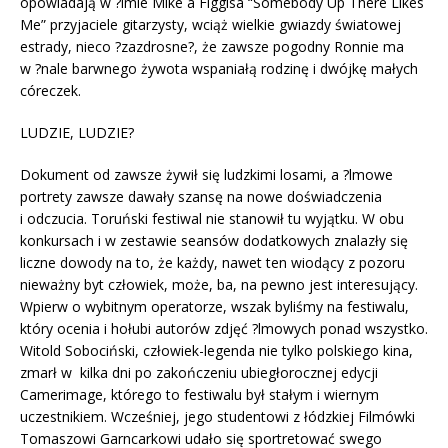
opowiadają w ?lmie Mike`a Figgisa “Somebody Up There Likes
Me” przyjaciele gitarzysty, wciąż wielkie gwiazdy światowej
estrady, nieco ?zazdrosne?, że zawsze pogodny Ronnie ma
w ?nale barwnego żywota wspaniałą rodzinę i dwójkę małych
córeczek.
LUDZIE, LUDZIE?
Dokument od zawsze żywił się ludzkimi losami, a ?lmowe
portrety zawsze dawały szansę na nowe doświadczenia
i odczucia. Toruński festiwal nie stanowił tu wyjątku. W obu
konkursach i w zestawie seansów dodatkowych znalazły się
liczne dowody na to, że każdy, nawet ten wiodący z pozoru
nieważny byt człowiek, może, ba, na pewno jest interesujący.
Wpierw o wybitnym operatorze, wszak byliśmy na festiwalu,
który ocenia i hołubi autorów zdjęć ?lmowych ponad wszystko.
Witold Sobociński, człowiek-legenda nie tylko polskiego kina,
zmarł w kilka dni po zakończeniu ubiegłorocznej edycji
Camerimage, którego to festiwalu był stałym i wiernym
uczestnikiem. Wcześniej, jego studentowi z łódzkiej Filmówki
Tomaszowi Garncarkowi udało się sportretować swego