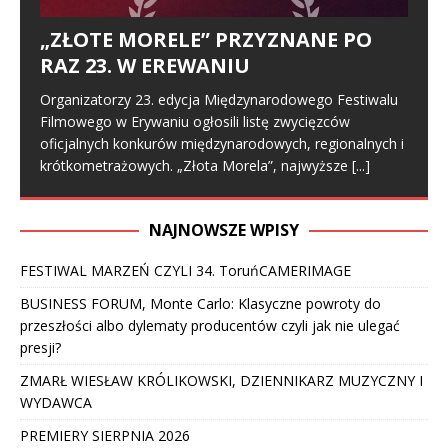
„ZŁOTE MORELE” PRZYZNANE PO
RAZ 23. W EREWANIU
Organizatorzy 23. edycja Międzynarodowego Festiwalu
Filmowego w Erywaniu ogłosili listę zwycięzców
oficjalnych konkurów międzynarodowych, regionalnych i
krótkometrażowych. „Złota Morela”, najwyższe
[...]
NAJNOWSZE WPISY
FESTIWAL MARZEŃ CZYLI 34. ToruńCAMERIMAGE
BUSINESS FORUM, Monte Carlo: Klasyczne powroty do
przeszłości albo dylematy producentów czyli jak nie ulegać
presji?
ZMARŁ WIESŁAW KRÓLIKOWSKI, DZIENNIKARZ MUZYCZNY I
WYDAWCA
PREMIERY SIERPNIA 2026