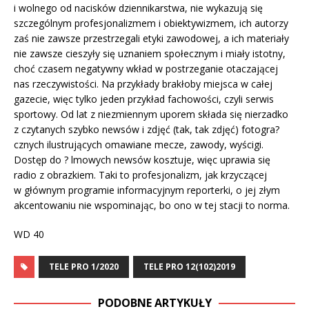
i wolnego od nacisków dziennikarstwa, nie wykazują się
szczególnym profesjonalizmem i obiektywizmem, ich autorzy
zaś nie zawsze przestrzegali etyki zawodowej, a ich materiały
nie zawsze cieszyły się uznaniem społecznym i miały istotny,
choć czasem negatywny wkład w postrzeganie otaczającej
nas rzeczywistości. Na przykłady brakłoby miejsca w całej
gazecie, więc tylko jeden przykład fachowości, czyli serwis
sportowy. Od lat z niezmiennym uporem składa się nierzadko
z czytanych szybko newsów i zdjęć (tak, tak zdjęć) fotogra?
cznych ilustrujących omawiane mecze, zawody, wyścigi.
Dostęp do ? lmowych newsów kosztuje, więc uprawia się
radio z obrazkiem. Taki to profesjonalizm, jak krzyczącej
w głównym programie informacyjnym reporterki, o jej złym
akcentowaniu nie wspominając, bo ono w tej stacji to norma.
WD 40
TELE PRO 1/2020
TELE PRO 12(102)2019
PODOBNE ARTYKUŁY