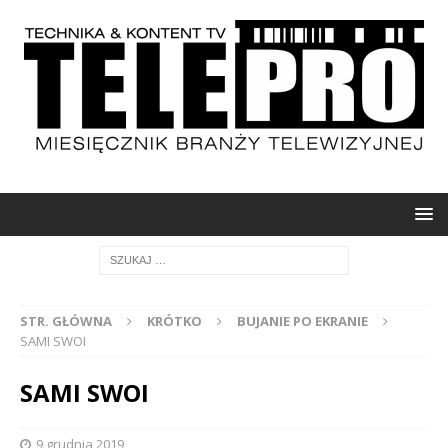
STR. GŁÓWNA
KRÓTKO
BUJANIE PO EKRANIE
SAMI SWOI
SAMI SWOI
9 grudnia 2019