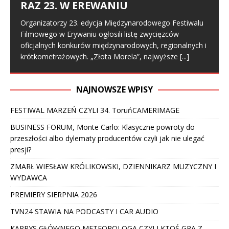
RAZ 23. W EREWANIU
Organizatorzy 23. edycja Międzynarodowego Festiwalu
Filmowego w Erywaniu ogłosili listę zwycięzców
oficjalnych konkurów międzynarodowych, regionalnych i
krótkometrażowych. „Złota Morela”, najwyższe
[...]
NAJNOWSZE WPISY
FESTIWAL MARZEŃ CZYLI 34. ToruńCAMERIMAGE
BUSINESS FORUM, Monte Carlo: Klasyczne powroty do
przeszłości albo dylematy producentów czyli jak nie ulegać
presji?
ZMARŁ WIESŁAW KRÓLIKOWSKI, DZIENNIKARZ MUZYCZNY I
WYDAWCA
PREMIERY SIERPNIA 2026
TVN24 STAWIA NA PODCASTY I CAR AUDIO
KAPRYS GŁÓWNEGO METEOROLOGA CZYLI KTOŚ GRA Z