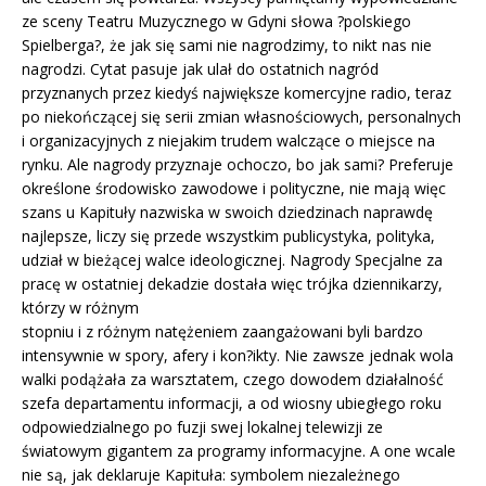
ze sceny Teatru Muzycznego w Gdyni słowa ?polskiego
Spielberga?, że jak się sami nie nagrodzimy, to nikt nas nie
nagrodzi. Cytat pasuje jak ulał do ostatnich nagród
przyznanych przez kiedyś największe komercyjne radio, teraz
po niekończącej się serii zmian własnościowych, personalnych
i organizacyjnych z niejakim trudem walczące o miejsce na
rynku. Ale nagrody przyznaje ochoczo, bo jak sami? Preferuje
określone środowisko zawodowe i polityczne, nie mają więc
szans u Kapituły nazwiska w swoich dziedzinach naprawdę
najlepsze, liczy się przede wszystkim publicystyka, polityka,
udział w bieżącej walce ideologicznej. Nagrody Specjalne za
pracę w ostatniej dekadzie dostała więc trójka dziennikarzy,
którzy w różnym
stopniu i z różnym natężeniem zaangażowani byli bardzo
intensywnie w spory, afery i kon?ikty. Nie zawsze jednak wola
walki podążała za warsztatem, czego dowodem działalność
szefa departamentu informacji, a od wiosny ubiegłego roku
odpowiedzialnego po fuzji swej lokalnej telewizji ze
światowym gigantem za programy informacyjne. A one wcale
nie są, jak deklaruje Kapituła: symbolem niezależnego