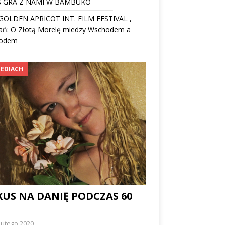
 GRA Z NAMI W BAMBUKO
I GOLDEN APRICOT INT. FILM FESTIVAL ,
ań: O Złotą Morelę miedzy Wschodem a
odem
EDIACH
KUS NA DANIĘ PODCZAS 60
lutego 2020