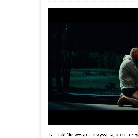
Tak, tak! Nie wysyp, ale wysypka, bo to, cz