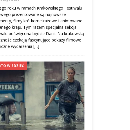
ego roku w ramach Krakowskiego Festiwalu
owego prezentowane są najnowsze
menty, filmy krótkometrażowe i animowane
nego kraju. Tym razem specjalna sekcja
walu poświęcona będzie Danii. Na krakowską
czność czekają fascynujące pokazy filmowe
liczne wydarzenia
[…]
TO WIEDZIEĆ