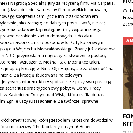
KTOŚ
e) i Nagrodę Specjalną Jury za reżyserię filmu Via Carpatia,
jon (Uzasadnienie: Kameralny fi lm o wielkich sprawach,
XXII
odwagę spojrzenia tam, gdzie inni z zakłopotaniem
Erew
yłącznie jako zachętę do dalszych poszukiwań, nie zaś
Zach
o czynienia, odpowiedzą następne filmy wspomnianego
 poprawne odrobienie zadań domowych, a do aktu
W M
wyborach aktorskich jury postanowiło iść tylko za swym
ską dla Wojciecha Mecwaldowskiego. Znany już z ekranów
 in NRD, przyniosła mu nagrodę: za stworzenie postaci,
utoironię i wzruszenie. Można i tak! Można też talent i
 przejmującą kreację w Ninie Olgi Hajdas, ale za obecność na
dnienie: Za kreację zbudowaną na celowym
). Jedynym Jantarem, który spotkał się z pozytywną reakcją
a za scenariusz oraz tygodniowy pobyt w Domu Pracy
 w Kazimierzu Dolnym nad Wisłą, która trafiła do rąk
 lm Zgniłe uszy (Uzasadnienie: Za twórcze, sprawne
.
FO
ji krótkometrażowej, której zespołem jurorskim dowodził w
KFF
rótkometrażowy fi lm fabularny otrzymał Hubert
11 