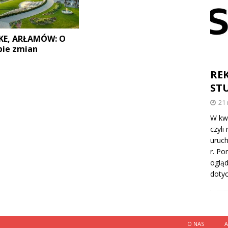
IKE, ARŁAMÓW: O
bie zmian
RE
ST
21
W kwi
czyli
uruch
r. Po
ogląd
doty
O NAS