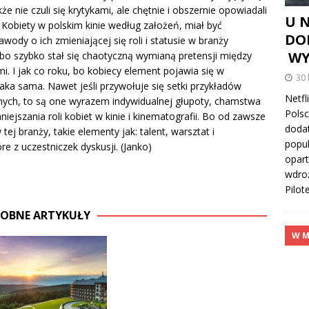
że nie czuli się krytykami, ale chętnie i obszernie opowiadali
U 
. Kobiety w polskim kinie według założeń, miał być
DO
dy o ich zmieniającej się roli i statusie w branży
WY
, bo szybko stał się chaotyczną wymianą pretensji między
i. I jak co roku, bo kobiecy element pojawia się w
30 
taka sama. Nawet jeśli przywołuje się setki przykładów
Netfl
nych, to są one wyrazem indywidualnej głupoty, chamstwa
Polsc
iejszania roli kobiet w kinie i kinematografii. Bo od zawsze
doda
tej branży, takie elementy jak: talent, warsztat i
popul
re z uczestniczek dyskusji. (Janko)
opar
wdroż
Pilo
OBNE ARTYKUŁY
W M