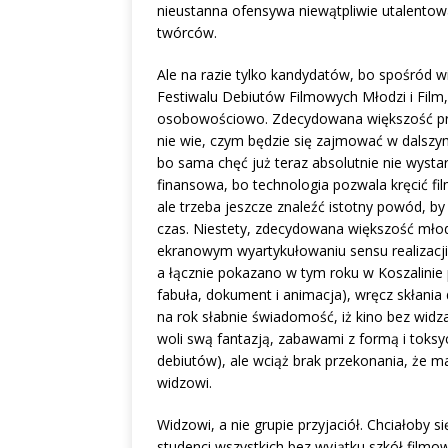
nieustanna ofensywa niewątpliwie utalento
twórców.
Ale na razie tylko kandydatów, bo spośród w
Festiwalu Debiutów Filmowych Młodzi i Film,
osobowościowo. Zdecydowana większość prób
nie wie, czym będzie się zajmować w dalszym ż
bo sama chęć już teraz absolutnie nie wystar
finansowa, bo technologia pozwala kręcić f
ale trzeba jeszcze znaleźć istotny powód, b
czas. Niestety, zdecydowana większość mło
ekranowym wyartykułowaniu sensu realizacji
a łącznie pokazano w tym roku w Koszalinie 
fabuła, dokument i animacja), wręcz skłania 
na rok słabnie świadomość, iż kino bez widz
woli swą fantazją, zabawami z formą i toksyc
debiutów), ale wciąż brak przekonania, że 
widzowi.
Widzowi, a nie grupie przyjaciół. Chciałoby s
studenci wszystkich bez wyjątku szkół filmow