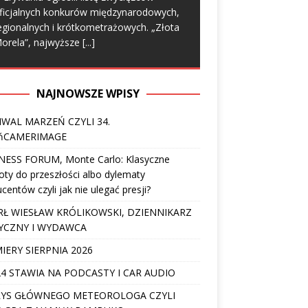
ficjalnych konkurów międzynarodowych,
egionalnych i krótkometrażowych. „Złota
orela”, najwyższe
[...]
NAJNOWSZE WPISY
IWAL MARZEŃ CZYLI 34.
ńCAMERIMAGE
NESS FORUM, Monte Carlo: Klasyczne
ty do przeszłości albo dylematy
centów czyli jak nie ulegać presji?
Ł WIESŁAW KRÓLIKOWSKI, DZIENNIKARZ
YCZNY I WYDAWCA
IERY SIERPNIA 2026
4 STAWIA NA PODCASTY I CAR AUDIO
YS GŁÓWNEGO METEOROLOGA CZYLI