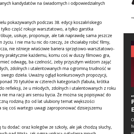
wanych kandydatów na świadomych i odpowiedzialnych
ielu pokazywanych podczas 38. edycji koszalińskiego
 tylko część rokuje warsztatowo, a tylko garstka
uje, usiłuje, proponuje, ale tak naprawdę sama jeszcze
yciu. I nie ma tu nic do rzeczy, że chciałaby robić filmy,
cza, nie istnieje właściwie bariera sprzętowo-warsztatowo-
ilmy praktycznie każdemu, komu coś w duszy filmowo gra,
y mieć odwagę, ba czelność, żeby przyszłym widzom zająć
dych, zdolnych i utalentowanych ma ogromną trudność w
 swego dzieła. Uważny ogląd konkursowych propozycji,
ponad 70 tytułów w czterech kategoriach (fabuła, krótka
do refleksji, że u młodych, zdolnych i utalentowanych z roku
a nie ma racji ani sensu bycia. Że można się popisywać do
zną rodziną (to od lat ulubiony temat większości
ma się coś wartego uwagi zaproponować dzisiejszemu
O
M
ię tu dodać: oraz kolegów ze szkoły, ale jak chodzą słuchy,
w
ych nad Wisłą, jak ognia unikają oglądania innych