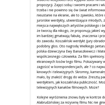
propozycji. Zajęci sobą i swoimi pracami i w
trzeba i nie powinno się ów świat informowa
nieustanie na ekranie, ale to zjawisko, któr
jurorskie werdykty, utwierdzające młodych, z
miejsca największych artystów polskiego i ś
że tworzą dla nikogo, że proponują jakieś 
im bardziej gmatwają fabułę, znaczenia i prz
do zawodu. Koszaliński werdykt (jury obrad
podobny głos. Oto nagrodę Wielkiego Jantar
polska dziewczyna Ewy Banaszkiewicz i Mat
współczesnego człowieka. Za film spełniony. 
ekranowych losów tego filmu. Pokazywany w 
zagościć w korespondencjach, ale ? co najwa
kinowych i telewizyjnych. Skromny, kameraln
mało, by znaleźć drogę do widza. Zresztą p
werdyktem, jak koszalińska publiczność. Moż
telewizyjnych kanałów filmowych. Może?
Kolejne wyróżnienia znowu były w kontrze do
Alabrudzińskiej za reżyserię filmu Nic nie gi