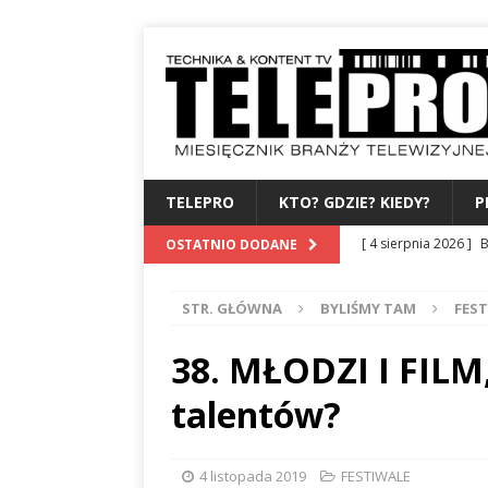
TELEPRO
KTO? GDZIE? KIEDY?
P
[ 4 sierpnia 2026 ]
B
OSTATNIO DODANE
albo dylematy produc
STR. GŁÓWNA
BYLIŚMY TAM
FES
[ 3 sierpnia 2026 ]
Z
WYDAWCA
PERSO
38. MŁODZI I FIL
[ 31 lipca 2026 ]
PRE
talentów?
[ 27 lipca 2026 ]
TV
[ 6 sierpnia 2026 ]
F
4 listopada 2019
FESTIWALE