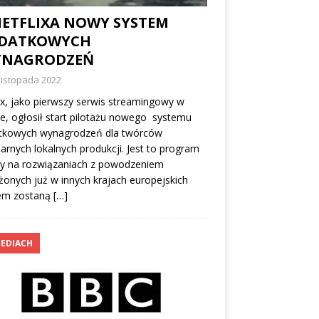
NETFLIXA NOWY SYSTEM
DATKOWYCH
NAGRODZEŃ
listopada 2022
ix, jako pierwszy serwis streamingowy w
e, ogłosił start pilotażu nowego systemu
tkowych wynagrodzeń dla twórców
arnych lokalnych produkcji. Jest to program
ty na rozwiązaniach z powodzeniem
onych już w innych krajach europejskich
tem zostaną
[…]
EDIACH