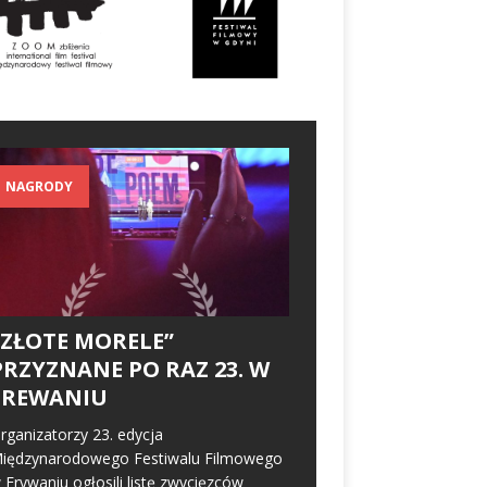
NAGRODY
„ZŁOTE MORELE”
PRZYZNANE PO RAZ 23. W
EREWANIU
rganizatorzy 23. edycja
iędzynarodowego Festiwalu Filmowego
 Erywaniu ogłosili listę zwycięzców