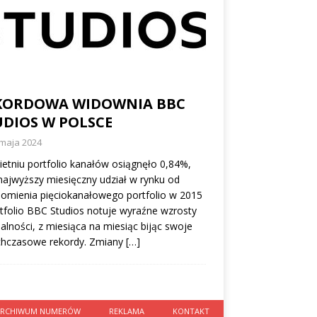
KORDOWA WIDOWNIA BBC
UDIOS W POLSCE
 maja 2024
etniu portfolio kanałów osiągnęło 0,84%,
 najwyższy miesięczny udział w rynku od
omienia pięciokanałowego portfolio w 2015
rtfolio BBC Studios notuje wyraźne wzrosty
alności, z miesiąca na miesiąc bijąc swoje
chczasowe rekordy. Zmiany
[…]
ARCHIWUM NUMERÓW
REKLAMA
KONTAKT