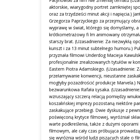
Patynowski za film Nie zmieniaj tematu (Uzas
aktorskie, wiarygodny portret zamkniętej sp
oraz za trzydzieści minut akcji i napięcia.) 
Grzegorza Paprzyckiego za przejmujący obraz
wyprawę w świat, którego się domyślamy, a 
krótkometrażowy fi lm animowany otrzymała J
starszy brat. (Uzasadnienie: Za niezwykłą op
kunszt i za 13 minut subtelnego humoru.) Pu
przyznała filmowi Underdog Macieja Kawulsk
profesjonalnie zrealizowanych tytułów w kon
Eastern Piotra Adamskiego. (Uzasadnienie: Z
przełamywanie konwencji, nieustanne zaskak
mogłyby pozazdrościć produkcje Marvela.) N
bezwarunkowa Rafała Łysaka. (Uzasadnienie:
wzruszający szczerą relacją pomiędzy wnukie
koszalińskiej imprezy pozostaną niektóre pan
zaskakujące przebiegi. Dwie dyskusje z pewno
poświęconą krytyce filmowej, wyróżniał skła
warte podkreślenia, także z dużymi oporami 
filmowym, ale cały czas próbująca prowadzą
się wyróżnia wśród ludzi piszących stale o fi