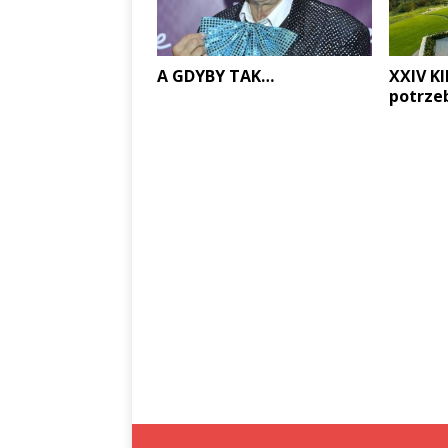
A GDYBY TAK…
XXIV K
potrze