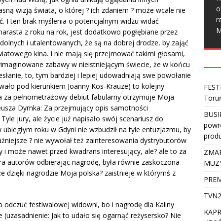
o
łasną wizją świata, o której ? ich zdaniem ? może wcale nie
r
ć. I ten brak myślenia o potencjalnym widzu widać
M
e narasta z roku na rok, jest dodatkowo pogłębiane przez
dolnych i utalentowanych, że są na dobrej drodze, by zająć
wiatowego kina. I nie mają się przejmować takimi głosami,
wyimaginowane zabawy w nieistniejącym świecie, że w końcu
esłanie, to, tym bardziej i lepiej udowadniają swe powołanie
owało pod kierunkiem Joanny Kos-Krauze) to kolejny
FEST
a za pełnometrażowy debiut fabularny otrzymuje Moja
Toru
eusza Dymka: Za przejmujący opis samotności
BUSI
Tyle jury, ale życie już napisało swój scenariusz do
powro
ubiegłym roku w Gdyni nie wzbudził na tyle entuzjazmu, by
produ
żniejsze ? nie wywołał też zainteresowania dystrybutorów
y i może nawet przed kwadrans interesujący, ale? ale to za
ZMAR
ara autorów odbierając nagrodę, była równie zaskoczona
MUZ
e dzięki nagrodzie Moja polska? zaistnieje w którymś z
PREM
TVN2
 odczuć festiwalowej widowni, bo i nagrodę dla Kaliny
KAPR
nie (uzasadnienie: Jak to udało się ogarnąć reżysersko? Nie