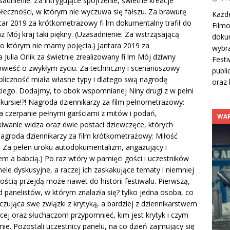
adnienie: Za intrygujące spojrzenie, świetne kreacje
ołeczności, w którym nie wyczuwa się fałszu. Za brawurę
Każd
Jantar 2019 za krótkometrażowy fi lm dokumentalny trafił do
Film
 Mój kraj taki piękny. (Uzasadnienie: Za wstrząsającą
doku
o którym nie mamy pojęcia.) Jantara 2019 za
wybra
ulia Orlik za świetnie zrealizowany fi lm Mój dziwny
Festi
owieść o zwykłym życiu. Za techniczny i scenariuszowy
publi
bliczność miała własne typy i dlatego swą nagrodę
oraz 
iego. Dodajmy, to obok wspomnianej Niny drugi z w pełni
kursie!?! Nagroda dziennikarzy za film pełnometrażowy:
a czerpanie pełnymi garściami z mitów i podań,
WAR
iwanie widza oraz dwie postaci dziewczęce, których
agroda dziennikarzy za film krótkometrażowy: Miłość
 Za pełen uroku autodokumentalizm, angażujący i
m a babcią.) Po raz wtóry w pamięci gości i uczestników
ele dyskusyjne, a raczej ich zaskakujące tematy i niemniej
ścią przejdą może nawet do historii festiwalu. Pierwszą,
d panelistów, w którym znalazła się? tylko jedna osoba, co
czująca swe związki z krytyką, a bardziej z dziennikarstwem
cej oraz słuchaczom przypomnieć, kim jest krytyk i czym
lmie. Pozostali uczestnicy panelu, na co dzień zajmujący się