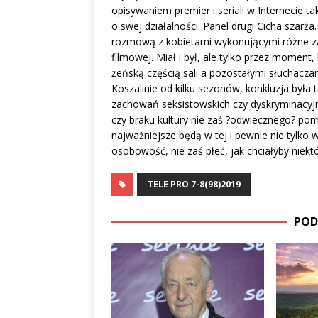
opisywaniem premier i seriali w Internecie tak
o swej działalności. Panel drugi Cicha szarża
rozmową z kobietami wykonującymi różne zawo
filmowej. Miał i był, ale tylko przez moment
żeńską częścią sali a pozostałymi słuchaczam
Koszalinie od kilku sezonów, konkluzja była 
zachowań seksistowskich czy dyskryminacyj
czy braku kultury nie zaś ?odwiecznego? pomn
najważniejsze będą w tej i pewnie nie tylko w 
osobowość, nie zaś płeć, jak chciałyby niektó
TELE PRO 7-8(98)2019
POD