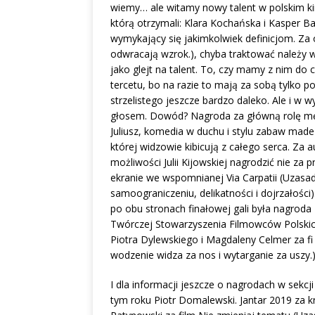
wiemy… ale witamy nowy talent w polskim kini
którą otrzymali: Klara Kochańska i Kasper Ba
wymykający się jakimkolwiek definicjom. Za 
odwracają wzrok.), chyba traktować należy w
jako glejt na talent. To, czy mamy z nim d
tercetu, bo na razie to mają za sobą tylko
strzelistego jeszcze bardzo daleko. Ale i w 
głosem. Dowód? Nagroda za główną rolę mę
Juliusz, komedia w duchu i stylu zabaw made
której widzowie kibicują z całego serca. Za a
możliwości Julii Kijowskiej nagrodzić nie za
ekranie we wspomnianej Via Carpatii (Uzasa
samoograniczeniu, delikatności i dojrzałości
po obu stronach finałowej gali była nagrod
Twórczej Stowarzyszenia Filmowców Polskich
Piotra Dylewskiego i Magdaleny Celmer za fi
wodzenie widza za nos i wytarganie za uszy.)
I dla informacji jeszcze o nagrodach w sekc
tym roku Piotr Domalewski. Jantar 2019 za k