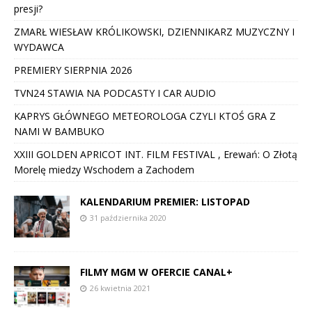
presji?
ZMARŁ WIESŁAW KRÓLIKOWSKI, DZIENNIKARZ MUZYCZNY I
WYDAWCA
PREMIERY SIERPNIA 2026
TVN24 STAWIA NA PODCASTY I CAR AUDIO
KAPRYS GŁÓWNEGO METEOROLOGA CZYLI KTOŚ GRA Z
NAMI W BAMBUKO
XXIII GOLDEN APRICOT INT. FILM FESTIVAL , Erewań: O Złotą
Morelę miedzy Wschodem a Zachodem
KALENDARIUM PREMIER: LISTOPAD
31 października 2020
FILMY MGM W OFERCIE CANAL+
26 kwietnia 2021