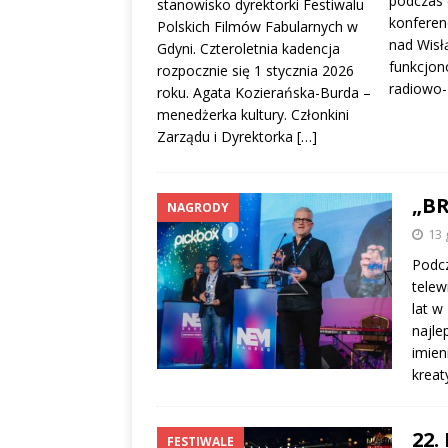
podczas 
stanowisko dyrektorki Festiwalu
konferenc
Polskich Filmów Fabularnych w
nad Wisłą
Gdyni. Czteroletnia kadencja
funkcjo
rozpocznie się 1 stycznia 2026
radiowo
roku. Agata Kozierańska-Burda –
menedżerka kultury. Członkini
Zarządu i Dyrektorka
[…]
„B
NAGRODY
13 
Podc
telew
lat w
najle
imien
kreat
22.
FESTIWALE