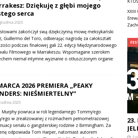
KTOŚ
rakesz: Dziękuję z głębi mojego
XXII
stego serca
Erew
grudnia 2025
Zach
 słowami zakończył swą dziękczynną mowę meksykański
z, Guillermo del Toro, odbierając nagrodę za całokształt
FES
zości podczas finałowej gali 22. edycji Międzynarodowego
iwalu Filmowego w Marrakeszu. Wspomagane szerokim
chem niemal intymne wyznanie o otłuszczonym organie
MARCA 2026 PREMIERA „PEAKY
NDERS: NIEŚMIERTELNY”
rudnia 2025
an Murphy powraca w roli legendarnego Tommy’ego
by’ego w zrealizowanej z rozmachem pełnometrażowej
23.
nuacji serialu o gangsterskiej rodzinie z Birmingham. Za
JEL
erię odpowiada Tom Harper, natomiast autorem
7 