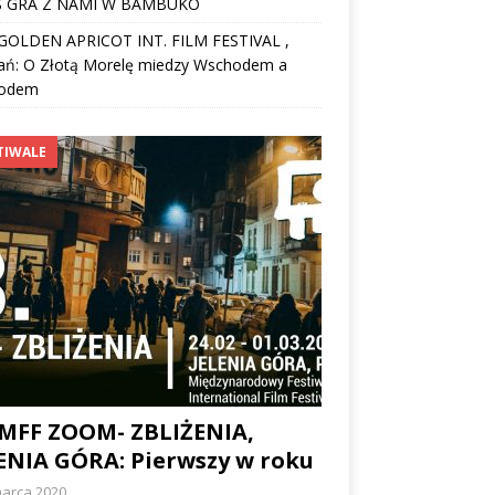
 GRA Z NAMI W BAMBUKO
I GOLDEN APRICOT INT. FILM FESTIVAL ,
ań: O Złotą Morelę miedzy Wschodem a
odem
TIWALE
 MFF ZOOM- ZBLIŻENIA,
ENIA GÓRA: Pierwszy w roku
marca 2020