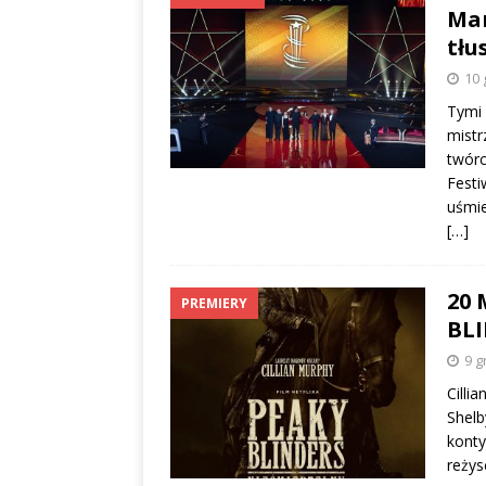
Mar
tłu
10 
Tymi
mistr
twórc
Fest
uśmie
[…]
20 
PREMIERY
BLI
9 g
Cilli
Shel
konty
reżys