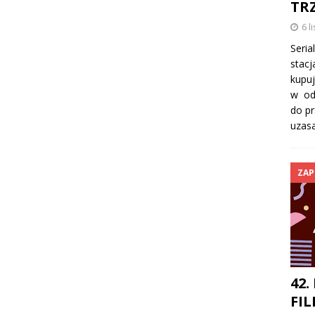
TR
6 l
Seria
stacj
kupuj
w odc
do pr
uzasa
ZAP
42.
FIL