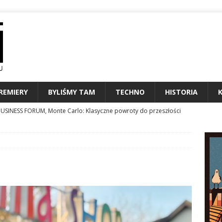
REMIERY
BYLIŚMY TAM
TECHNO
HISTORIA
USINESS FORUM, Monte Carlo: Klasyczne powroty do przeszłości
entów czyli jak nie ulegać presji?
KONFERENCJE
MARŁ WIESŁAW KRÓLIKOWSKI, DZIENNIKARZ MUZYCZNY I
NALIA
MIERY SIERPNIA 2026
KALENDARIUM
N24 STAWIA NA PODCASTY I CAR AUDIO
TECHNO
ESTIWAL MARZEŃ CZYLI 34. ToruńCAMERIMAGE
ZAPROSZENIE