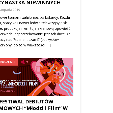
ZYNASTKA NIEWINNYCH
istopada 2019
lowe tsunami zalało nas po kokardy. Każda
a, stacyjka i nawet ledwie telewizyjny pisk
e, produkuje i emituje ekranową opowieść
inkach. Zapotrzebowanie jest tak duże, że
acy nad ?scenariuszami? (cudzysłów
dniony, bo to w większości
[…]
ROSZENIE
 FESTIWAL DEBIUTÓW
MOWYCH “Młodzi i Film” W