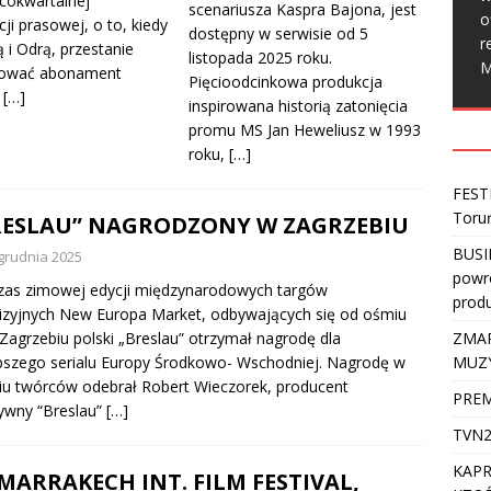
cokwartalnej
scenariusza Kaspra Bajona, jest
o
ji prasowej, o to, kiedy
dostępny w serwisie od 5
r
 i Odrą, przestanie
listopada 2025 roku.
M
nować abonament
Pięcioodcinkowa produkcja
-
[…]
inspirowana historią zatonięcia
promu MS Jan Heweliusz w 1993
roku,
[…]
FEST
Toru
RESLAU” NAGRODZONY W ZAGRZEBIU
BUSI
grudnia 2025
powro
zas zimowej edycji międzynarodowych targów
produ
izyjnych New Europa Market, odbywających się od ośmiu
 Zagrzebiu polski „Breslau” otrzymał nagrodę dla
ZMAR
pszego serialu Europy Środkowo- Wschodniej. Nagrodę w
MUZ
iu twórców odebrał Robert Wieczorek, producent
PREM
ywny “Breslau”
[…]
TVN2
KAPR
 MARRAKECH INT. FILM FESTIVAL,