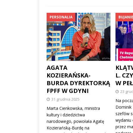
PERSONALIA
BUJANIE
AGATA
KLĄT
KOZIERAŃSKA-
L. CZ
BURDA DYREKTORKĄ
W PEŁ
FPFF W GDYNI
23 gru
31 grudnia 2025
Na począ
Dominik 
Marta Cienkowska, ministra
szefów s
kultury i dziedzictwa
wydaniu 
narodowego, powołała Agatę
przez ma
Kozierańską-Burdę na