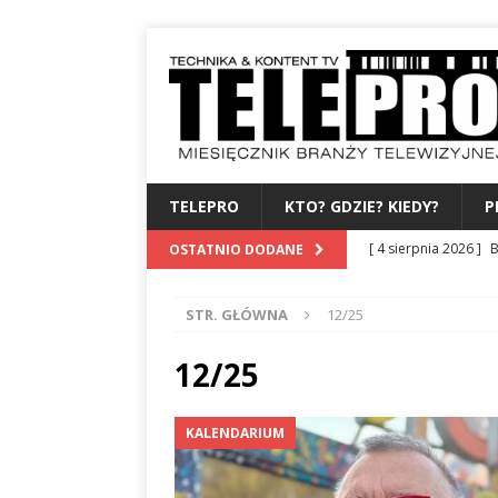
TELEPRO
KTO? GDZIE? KIEDY?
P
[ 4 sierpnia 2026 ]
B
OSTATNIO DODANE
albo dylematy produc
STR. GŁÓWNA
12/25
[ 3 sierpnia 2026 ]
Z
WYDAWCA
PERSO
12/25
[ 31 lipca 2026 ]
PRE
KALENDARIUM
[ 27 lipca 2026 ]
TV
[ 6 sierpnia 2026 ]
F