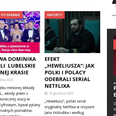
 PO EKRANIE
RAPORTY
WA DOMINIKA
EFEKT
YLI LUBELSKIE
„HEWELIUSZA”: JAK
NEJ KRASIE
POLKI I POLACY
ODEBRALI SERIAL
dnia 2025
NETFLIXA
tku minionej dekady
L., wtedy jeden z
18 grudnia 2025
łonecznej stacji w
„Heweliusz”, polski serial
O
cyfrowym, bywał pytany
oryginalny Netflixa w reżyserii
M
rudnych pismaków,
Jana Holoubka i według
w