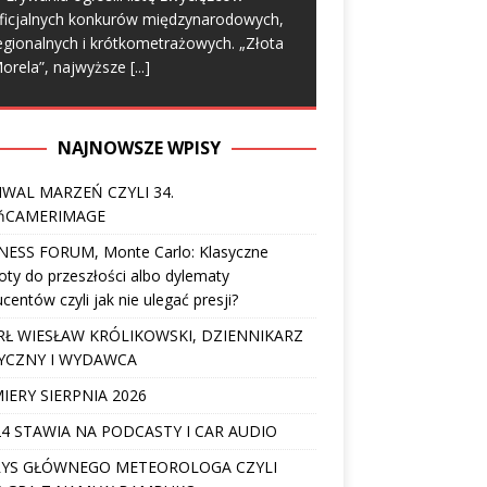
ficjalnych konkurów międzynarodowych,
egionalnych i krótkometrażowych. „Złota
orela”, najwyższe
[...]
NAJNOWSZE WPISY
IWAL MARZEŃ CZYLI 34.
ńCAMERIMAGE
NESS FORUM, Monte Carlo: Klasyczne
ty do przeszłości albo dylematy
centów czyli jak nie ulegać presji?
Ł WIESŁAW KRÓLIKOWSKI, DZIENNIKARZ
YCZNY I WYDAWCA
IERY SIERPNIA 2026
4 STAWIA NA PODCASTY I CAR AUDIO
YS GŁÓWNEGO METEOROLOGA CZYLI