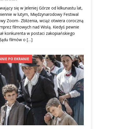
ający się w Jeleniej Górze od kilkunastu lat,
iennie w lutym, Międzynarodowy Festiwal
wy Zoom- Zbliżenia, wciąż otwiera coroczną
 imprez filmowych nad Wisłą. Kiedyś pewnie
ał konkurenta w postaci zakopiańskiego
glądu filmów o
[…]
ANIE PO EKRANIE