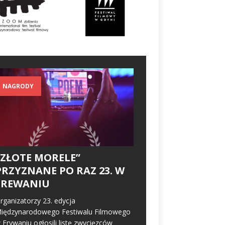
NAGRODY
„ZŁOTE MORELE”
PRZYZNANE PO RAZ 23. W
EREWANIU
rganizatorzy 23. edycja
iędzynarodowego Festiwalu Filmowego
 Erywaniu ogłosili listę zwycięzców