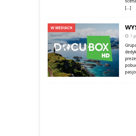
scena
[…]
WY
W MEDIACH
7 g
Grupa
dedyk
preze
pobud
pasjo