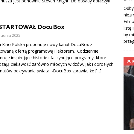
riusza jest ponownie Steven Knight. Do obsady dołączyli
Odbyw
niezm
Filmo
STARTOWAŁ DocuBox
listę
by mi
rudnia 2025
prze
 Kino Polska proponuje nowy kanał DocuBox z
owaną ofertą programową i lektorem. Codziennie
ntuje inspirujące historie i fascynujące programy, które
BUJ
zają ciekawość zarówno młodych widzów, jak i dorosłych
natów odkrywania świata. -DocuBox sprawia, że
[…]