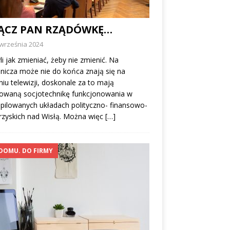
ĄCZ PAN RZĄDÓWKĘ…
 września 2024
li jak zmieniać, żeby nie zmienić. Na
icza może nie do końca znają się na
niu telewizji, doskonale za to mają
owaną socjotechnikę funkcjonowania w
ilowanych układach polityczno- finansowo-
rzyskich nad Wisłą. Można więc
[…]
DOMU. DO FIRMY