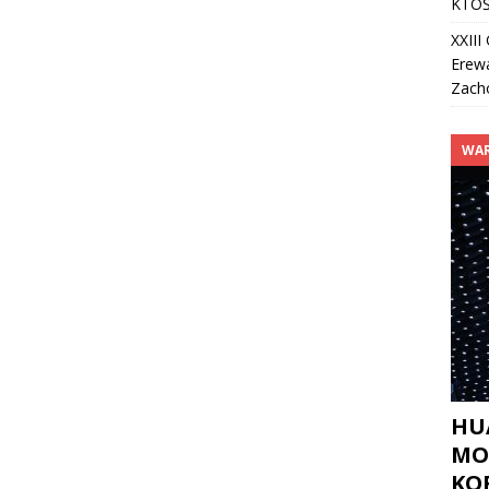
KTOŚ
XXII
Erew
Zach
WAR
HUA
MO
KO