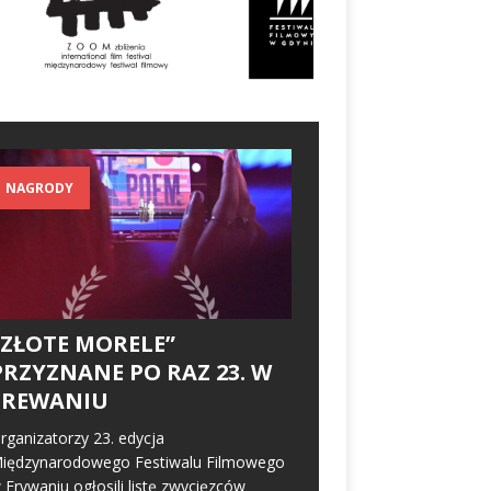
NAGRODY
„ZŁOTE MORELE”
PRZYZNANE PO RAZ 23. W
EREWANIU
rganizatorzy 23. edycja
iędzynarodowego Festiwalu Filmowego
 Erywaniu ogłosili listę zwycięzców