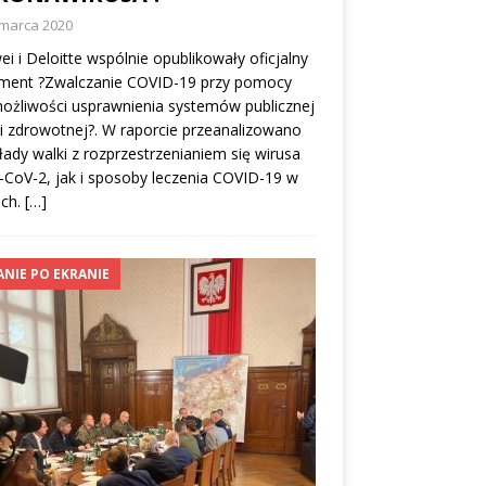
 marca 2020
i i Deloitte wspólnie opublikowały oficjalny
ment ?Zwalczanie COVID-19 przy pomocy
ożliwości usprawnienia systemów publicznej
i zdrowotnej?. W raporcie przeanalizowano
łady walki z rozprzestrzenianiem się wirusa
CoV-2, jak i sposoby leczenia COVID-19 w
ach.
[…]
ANIE PO EKRANIE