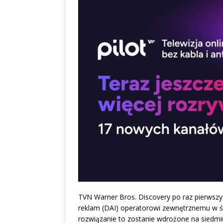
TVN Warner Bros. Discovery po raz pierwszy
reklam (DAI) operatorowi zewnętrznemu w 
rozwiązanie to zostanie wdrożone na siedmi