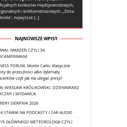
ficjalnych konkurów międzynarodowych,
egionalnych i krótkometrażowych. „Złota
orela”, najwyższe
[...]
NAJNOWSZE WPISY
IWAL MARZEŃ CZYLI 34.
ńCAMERIMAGE
NESS FORUM, Monte Carlo: Klasyczne
ty do przeszłości albo dylematy
centów czyli jak nie ulegać presji?
Ł WIESŁAW KRÓLIKOWSKI, DZIENNIKARZ
YCZNY I WYDAWCA
IERY SIERPNIA 2026
4 STAWIA NA PODCASTY I CAR AUDIO
YS GŁÓWNEGO METEOROLOGA CZYLI