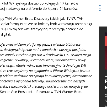
 Pilot WP zyskają dostęp do kolejnych 17 kanałów
tacji nadawcy na platformie do łącznie 24 kanałów.
upy TVN Warner Bros. Discovery takich jak: TVN7, TVN
z platformą Pilot WP to kolejny krok w rozwoju technologii
iłę i skalę telewizji tradycyjnej z precyzją dotarcia do
igital.
oferować widzom platformy jeszcze większą bibliotekę
ów, dostępnych łącznie na 24 kanałach z naszego portfolio.
sze kanały z technologią DAI w środowisku OTT zewnętrznego
hnologicznej rewolucji, w ramach której wprowadzamy nowy
 pierwszym etapie wdrożenia innowacyjna technologia DAI
, że czas spędzony na oglądaniu w Pilocie WP będzie jeszcze
acji reklam widzowie otrzymają komunikaty lepiej dostosowane
iadczenia z oglądania telewizji. Równocześnie dla naszych
większe możliwości skutecznego docierania do nowych grup
enior Vice President – Revenue w TVN Warner Bros.
O
M
w