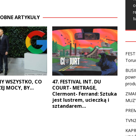
o
r
OBNE ARTYKUŁY
M
FEST
Toru
BUSI
powro
Y WSZYSTKO, CO
47. FESTIVAL INT. DU
produ
EJ MOCY, BY…
COURT- METRAGE,
Clermont- Ferrand: Sztuka
ZMAR
jest lustrem, ucieczką i
MUZ
sztandarem…
PREM
TVN2
KAPR