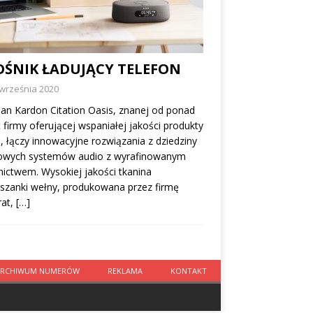
OŚNIK ŁADUJĄCY TELEFON
 września 2020
n Kardon Citation Oasis, znanej od ponad
t firmy oferującej wspaniałej jakości produkty
, łączy innowacyjne rozwiązania z dziedziny
wych systemów audio z wyrafinowanym
ictwem. Wysokiej jakości tkanina
szanki wełny, produkowana przez firmę
rat,
[…]
ARCHIWUM NUMERÓW
REKLAMA
KONTAKT