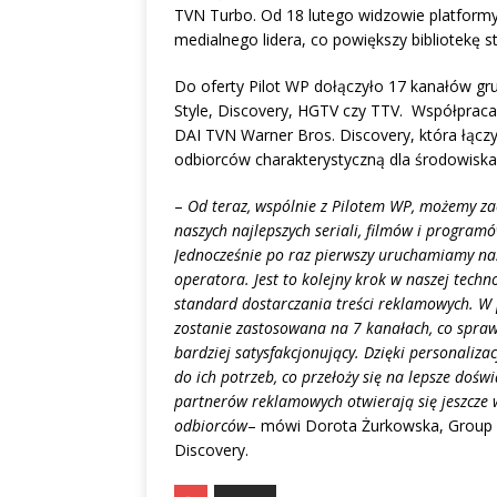
TVN Turbo. Od 18 lutego widzowie platformy
medialnego lidera, co powiększy bibliotekę s
Do oferty Pilot WP dołączyło 17 kanałów gr
Style, Discovery, HGTV czy TTV. Współpraca 
DAI TVN Warner Bros. Discovery, która łączy s
odbiorców charakterystyczną dla środowiska d
–
Od teraz, wspólnie z Pilotem WP, możemy za
naszych najlepszych seriali, filmów i program
Jednocześnie po raz pierwszy uruchamiamy na
operatora. Jest to kolejny krok w naszej tec
standard dostarczania treści reklamowych. W
zostanie zastosowana na 7 kanałach, co sprawi
bardziej satysfakcjonujący. Dzięki personaliz
do ich potrzeb, co przełoży się na lepsze dośw
partnerów reklamowych otwierają się jeszcze 
odbiorców
– mówi Dorota Żurkowska, Group S
Discovery.