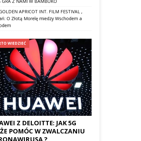
 GRA Z NAMI W BAMBUKO
I GOLDEN APRICOT INT. FILM FESTIVAL ,
ań: O Złotą Morelę miedzy Wschodem a
odem
TO WIEDZIEĆ
WEI Z DELOITTE: JAK 5G
ŻE POMÓC W ZWALCZANIU
RONAWIRUSA ?