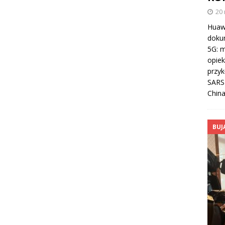
20
Huawe
doku
5G: m
opiek
przyk
SARS-
Chin
BUJ