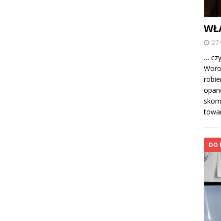
WŁ
27
… czy
Woron
robie
opan
skomp
towa
DO 