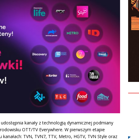
 udostępnia kanały z technologią dynamicznej podmiany
środowisku OTT/TV Everywhere. W pierwszym etapie
u kanałach: TVN, TVN7, TTV, Metro, HGTV, TVN Style oraz