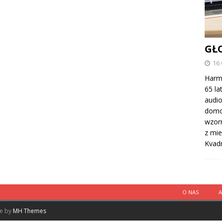
GŁ
16
Harma
65 la
audio
domo
wzorn
z mie
Kvad
O NAS
me by
MH Themes