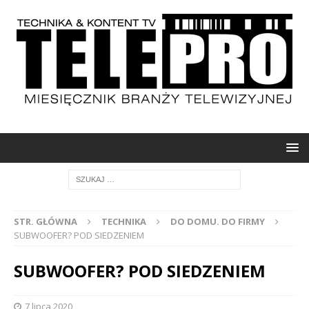
STR. GŁÓWNA
TECHNIKA
DO DOMU. DO FIRMY
SUBWOOFER? POD SIEDZENIEM
SUBWOOFER? POD SIEDZENIEM
7 lipca 2020