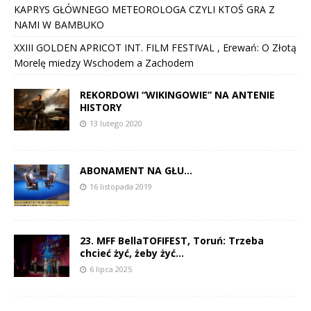
KAPRYS GŁÓWNEGO METEOROLOGA CZYLI KTOŚ GRA Z
NAMI W BAMBUKO
XXIII GOLDEN APRICOT INT. FILM FESTIVAL , Erewań: O Złotą
Morelę miedzy Wschodem a Zachodem
REKORDOWI “WIKINGOWIE” NA ANTENIE
HISTORY
13 lutego 2020
ABONAMENT NA GŁU…
16 listopada 2019
23. MFF BellaTOFIFEST, Toruń: Trzeba
chcieć żyć, żeby żyć…
6 lipca 2025