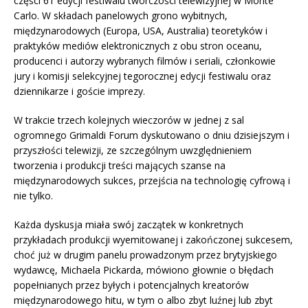
części 61 edycji festiwalu twórczości telewizyjnej w Monte
Carlo. W składach panelowych grono wybitnych,
międzynarodowych (Europa, USA, Australia) teoretyków i
praktyków mediów elektronicznych z obu stron oceanu,
producenci i autorzy wybranych filmów i seriali, członkowie
jury i komisji selekcyjnej tegorocznej edycji festiwalu oraz
dziennikarze i goście imprezy.
W trakcie trzech kolejnych wieczorów w jednej z sal
ogromnego Grimaldi Forum dyskutowano o dniu dzisiejszym i
przyszłości telewizji, ze szczególnym uwzględnieniem
tworzenia i produkcji treści mających szanse na
międzynarodowych sukces, przejścia na technologię cyfrową i
nie tylko.
Każda dyskusja miała swój zaczątek w konkretnych
przykładach produkcji wyemitowanej i zakończonej sukcesem,
choć już w drugim panelu prowadzonym przez brytyjskiego
wydawcę, Michaela Pickarda, mówiono głownie o błędach
popełnianych przez byłych i potencjalnych kreatorów
międzynarodowego hitu, w tym o albo zbyt luźnej lub zbyt