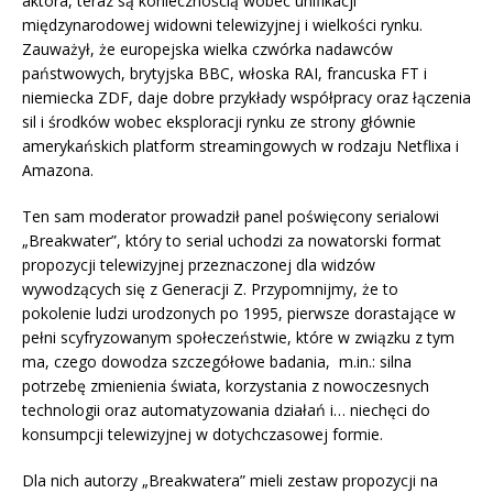
aktora, teraz są koniecznością wobec unifikacji
międzynarodowej widowni telewizyjnej i wielkości rynku.
Zauważył, że europejska wielka czwórka nadawców
państwowych, brytyjska BBC, włoska RAI, francuska FT i
niemiecka ZDF, daje dobre przykłady współpracy oraz łączenia
sil i środków wobec eksploracji rynku ze strony głównie
amerykańskich platform streamingowych w rodzaju Netflixa i
Amazona.
Ten sam moderator prowadził panel poświęcony serialowi
„Breakwater”, który to serial uchodzi za nowatorski format
propozycji telewizyjnej przeznaczonej dla widzów
wywodzących się z Generacji Z. Przypomnijmy, że to
pokolenie ludzi urodzonych po 1995, pierwsze dorastające w
pełni scyfryzowanym społeczeństwie, które w związku z tym
ma, czego dowodza szczegółowe badania, m.in.: silna
potrzebę zmienienia świata, korzystania z nowoczesnych
technologii oraz automatyzowania działań i… niechęci do
konsumpcji telewizyjnej w dotychczasowej formie.
Dla nich autorzy „Breakwatera” mieli zestaw propozycji na