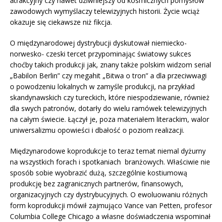
atrakcyjny czy nawet dziwniejszy od kosmicznych pomysłów
zawodowych wymyślaczy telewizyjnych historii. Życie wciąż
okazuje się ciekawsze niż fikcja.
O międzynarodowej dystrybucji dyskutował niemiecko-
norwesko- czeski tercet przypominając światowy sukces
choćby takich produkcji jak, znany także polskim widzom serial
„Babilon Berlin” czy megahit „Bitwa o tron” a dla przeciwwagi
o powodzeniu lokalnych w zamyśle produkcji, na przykład
skandynawskich czy tureckich, które niespodziewanie, również
dla swych patronów, dotarły do wielu ramówek telewizyjnych
na całym świecie. Łączył je, poza materiałem literackim, walor
uniwersalizmu opowieści i dbałość o poziom realizacji.
Międzynarodowe koprodukcje to teraz temat niemal dyżurny
na wszystkich forach i spotkaniach branżowych. Właściwie nie
sposób sobie wyobrazić dużą, szczególnie kostiumową
produkcję bez zagranicznych partnerów, finansowych,
organizacyjnych czy dystrybucyjnych. O ewoluowaniu różnych
form koprodukcji mówił zajmująco Vance van Petten, profesor
Columbia College Chicago a własne doświadczenia wspominał