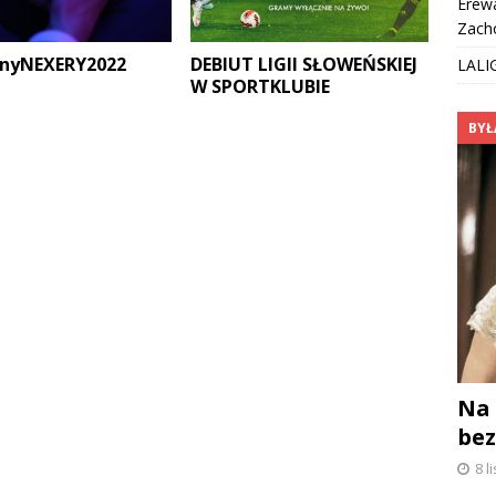
Erew
Zach
nyNEXERY2022
DEBIUT LIGII SŁOWEŃSKIEJ
LALI
W SPORTKLUBIE
BYŁ
Na 
be
8 l