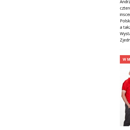
Andrz
czter
insce
Polsk
a tak
Wysta
Zjedn
W M