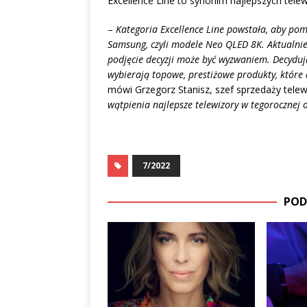
Excellence Line to synonim najlepszych tel
–
Kategoria Excellence Line powstała, aby po
Samsung, czyli modele Neo QLED 8K. Aktualnie 
podjęcie decyzji może być wyzwaniem. Decyduj
wybierają topowe, prestiżowe produkty, które
mówi Grzegorz Stanisz, szef sprzedaży tele
wątpienia najlepsze telewizory w tegorocznej 
7/2022
POD