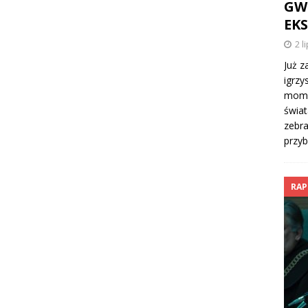
GW
EK
2 l
Już z
igrzy
momen
świat
zebra
przyb
RAP