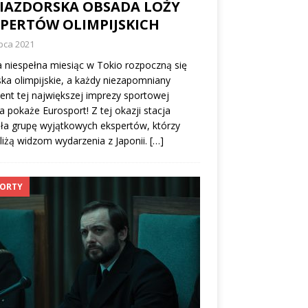
IAZDORSKA OBSADA LOŻY
SPERTÓW OLIMPIJSKICH
ipca 2021
a niespełna miesiąc w Tokio rozpoczną się
ska olimpijskie, a każdy niezapomniany
t tej największej imprezy sportowej
a pokaże Eurosport! Z tej okazji stacja
ła grupę wyjątkowych ekspertów, którzy
liżą widzom wydarzenia z Japonii.
[…]
ORTY