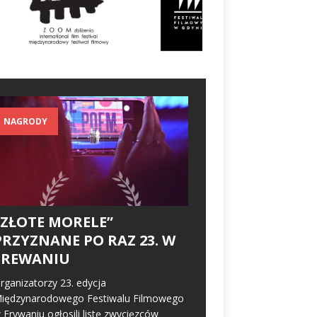
NAGRODY
„ZŁOTE MORELE”
PRZYZNANE PO RAZ 23. W
EREWANIU
rganizatorzy 23. edycja
iędzynarodowego Festiwalu Filmowego
 Erywaniu ogłosili listę zwycięzców