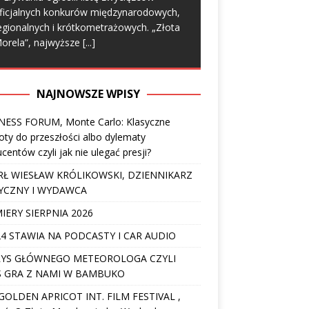
ficjalnych konkurów międzynarodowych,
egionalnych i krótkometrażowych. „Złota
orela”, najwyższe
[...]
NAJNOWSZE WPISY
NESS FORUM, Monte Carlo: Klasyczne
ty do przeszłości albo dylematy
centów czyli jak nie ulegać presji?
Ł WIESŁAW KRÓLIKOWSKI, DZIENNIKARZ
YCZNY I WYDAWCA
IERY SIERPNIA 2026
4 STAWIA NA PODCASTY I CAR AUDIO
YS GŁÓWNEGO METEOROLOGA CZYLI
 GRA Z NAMI W BAMBUKO
I GOLDEN APRICOT INT. FILM FESTIVAL ,