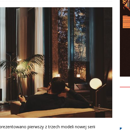
entów czyli jak nie ulegać presji?
KONFERENCJE
rezentowano pierwszy z trzech modeli nowej serii