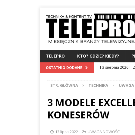
TELEPRO
KTO? GDZIE? KIEDY?
P
[ 3 sierpnia 2026 ]
Z
OSTATNIO DODANE
WYDAWCA
PERSO
STR. GŁÓWNA
TECHNIKA
UWAGA
[ 31 lipca 2026 ]
PRE
[ 27 lipca 2026 ]
TV
3 MODELE EXCELL
[ 24 lipca 2026 ]
KA
KONESERÓW
BAMBUKO
PO 3 
[ 4 sierpnia 2026 ]
B
13 lipca 2022
UWAGA NOWOŚĆ!