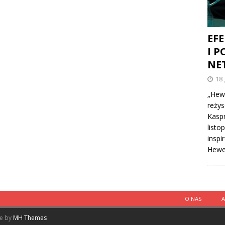
EFE
I P
NE
18 
„Hewe
reżys
Kaspr
listo
inspi
Hewe
O NAS
me by
MH Themes