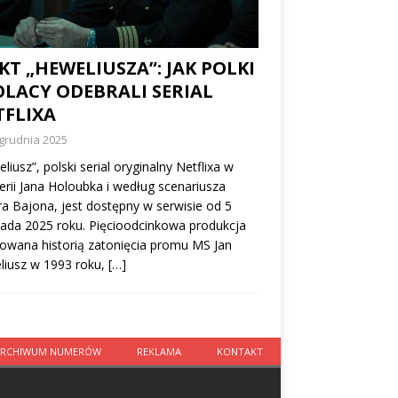
KT „HEWELIUSZA”: JAK POLKI
OLACY ODEBRALI SERIAL
TFLIXA
grudnia 2025
liusz”, polski serial oryginalny Netflixa w
erii Jana Holoubka i według scenariusza
a Bajona, jest dostępny w serwisie od 5
pada 2025 roku. Pięcioodcinkowa produkcja
rowana historią zatonięcia promu MS Jan
liusz w 1993 roku,
[…]
ARCHIWUM NUMERÓW
REKLAMA
KONTAKT