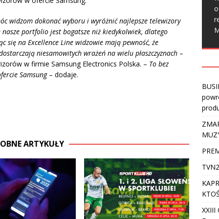
ewizorów w ofercie Samsung.
o
r
móc widzom dokonać wyboru i wyróżnić najlepsze telewizory
M
nasze portfolio jest bogatsze niż kiedykolwiek, dlatego
ąc się na Excellence Line widzowie mają pewność, że
 dostarczają niesamowitych wrażeń na wielu płaszczyznach
–
wizorów w firmie Samsung Electronics Polska. –
To bez
ofercie Samsung
– dodaje.
BUSI
powro
produ
ZMAR
MUZ
OBNE ARTYKUŁY
PREM
TVN2
KAPR
KTOŚ
XXII