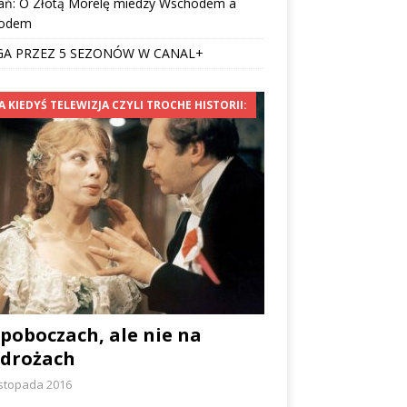
ań: O Złotą Morelę miedzy Wschodem a
odem
GA PRZEZ 5 SEZONÓW W CANAL+
A KIEDYŚ TELEWIZJA CZYLI TROCHE HISTORII:
poboczach, ale nie na
zdrożach
istopada 2016