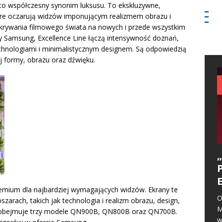
 to współczesny synonim luksusu. To ekskluzywne,
óre oczarują widzów imponującym realizmem obrazu i
krywania filmowego świata na nowych i przede wszystkim
ry Samsung, Excellence Line łączą intensywność doznań,
hnologiami i minimalistycznym designem. Są odpowiedzią
j formy, obrazu oraz dźwięku.
premium dla najbardziej wymagających widzów. Ekrany te
O
arach, takich jak technologia i realizm obrazu, design,
M
ia obejmuje trzy modele QN900B, QN800B oraz QN700B.
w