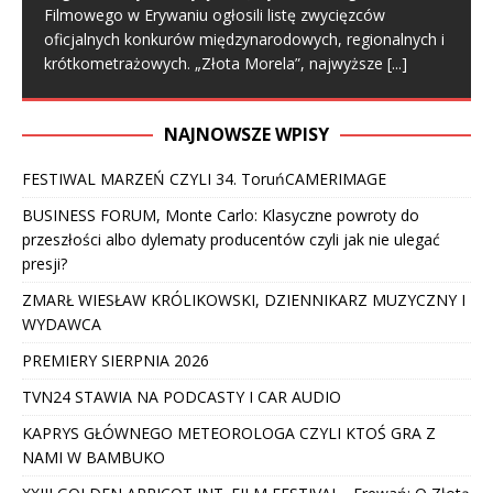
Filmowego w Erywaniu ogłosili listę zwycięzców
oficjalnych konkurów międzynarodowych, regionalnych i
krótkometrażowych. „Złota Morela”, najwyższe
[...]
NAJNOWSZE WPISY
FESTIWAL MARZEŃ CZYLI 34. ToruńCAMERIMAGE
BUSINESS FORUM, Monte Carlo: Klasyczne powroty do
przeszłości albo dylematy producentów czyli jak nie ulegać
presji?
ZMARŁ WIESŁAW KRÓLIKOWSKI, DZIENNIKARZ MUZYCZNY I
WYDAWCA
PREMIERY SIERPNIA 2026
TVN24 STAWIA NA PODCASTY I CAR AUDIO
KAPRYS GŁÓWNEGO METEOROLOGA CZYLI KTOŚ GRA Z
NAMI W BAMBUKO