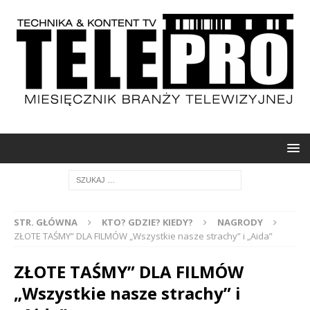
STR. GŁÓWNA
KTO? GDZIE? KIEDY?
NAGRODY
ZŁOTE TAŚMY” DLA FILMÓW „Wszystkie nasze strachy” i „Aida”
ZŁOTE TAŚMY” DLA FILMÓW
„Wszystkie nasze strachy” i