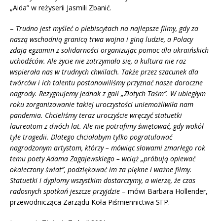
„Aida” w reżyserii Jasmili Zbanić.
–
Trudno jest myśleć o plebiscytach na najlepsze filmy, gdy za
naszą wschodnią granicą trwa wojna i giną ludzie, a Polacy
zdają egzamin z solidarności organizując pomoc dla ukraińskich
uchodźców. Ale życie nie zatrzymało się, a kultura nie raz
wspierała nas w trudnych chwilach. Także przez szacunek dla
twórców i ich talentu postanowiliśmy przyznać nasze doroczne
nagrody. Rezygnujemy jednak z gali „Złotych Taśm”. W ubiegłym
roku zorganizowanie takiej uroczystości uniemożliwiła nam
pandemia. Chcieliśmy teraz uroczyście wręczyć statuetki
laureatom z dwóch lat. Ale nie potrafimy świętować, gdy wokół
tyle tragedii. Dlatego chciałabym tylko pogratulować
nagrodzonym artystom, którzy – mówiąc słowami zmarłego rok
temu poety Adama Zagajewskiego – wciąż „próbują opiewać
okaleczony świat”, podziękować im za piękne i ważne filmy.
Statuetki i dyplomy wszystkim dostarczymy, a wierzę, że czas
radosnych spotkań jeszcze przyjdzie
– mówi Barbara Hollender,
przewodnicząca Zarządu Koła Piśmiennictwa SFP.