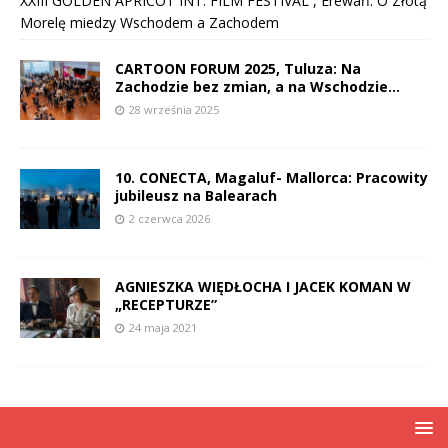
XXIII GOLDEN APRICOT INT. FILM FESTIVAL , Erewań: O Złotą
Morelę miedzy Wschodem a Zachodem
CARTOON FORUM 2025, Tuluza: Na
Zachodzie bez zmian, a na Wschodzie…
28 września 2025
10. CONECTA, Magaluf- Mallorca: Pracowity
jubileusz na Balearach
2 czerwca 2026
AGNIESZKA WIĘDŁOCHA I JACEK KOMAN W
„RECEPTURZE”
24 maja 2021