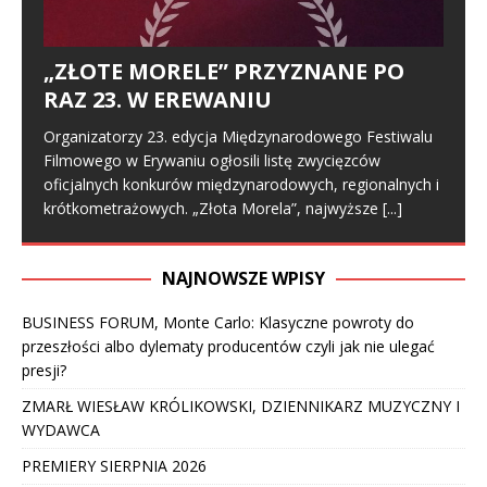
„ZŁOTE MORELE” PRZYZNANE PO
RAZ 23. W EREWANIU
Organizatorzy 23. edycja Międzynarodowego Festiwalu
Filmowego w Erywaniu ogłosili listę zwycięzców
oficjalnych konkurów międzynarodowych, regionalnych i
krótkometrażowych. „Złota Morela”, najwyższe
[...]
NAJNOWSZE WPISY
BUSINESS FORUM, Monte Carlo: Klasyczne powroty do
przeszłości albo dylematy producentów czyli jak nie ulegać
presji?
ZMARŁ WIESŁAW KRÓLIKOWSKI, DZIENNIKARZ MUZYCZNY I
WYDAWCA
PREMIERY SIERPNIA 2026