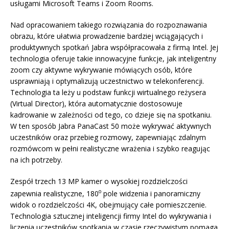
usługami Microsoft Teams i Zoom Rooms.
Nad opracowaniem takiego rozwiązania do rozpoznawania
obrazu, które ułatwia prowadzenie bardziej wciągających i
produktywnych spotkań Jabra współpracowała z firmą Intel. Jej
technologia oferuje takie innowacyjne funkcje, jak inteligentny
zoom czy aktywne wykrywanie mówiących osób, które
usprawniają i optymalizują uczestnictwo w telekonferencji.
Technologia ta leży u podstaw funkcji wirtualnego reżysera
(Virtual Director), która automatycznie dostosowuje
kadrowanie w zależności od tego, co dzieje się na spotkaniu.
W ten sposób Jabra PanaCast 50 może wykrywać aktywnych
uczestników oraz przebieg rozmowy, zapewniając zdalnym
rozmówcom w pełni realistyczne wrażenia i szybko reagując
na ich potrzeby.
Zespół trzech 13 MP kamer o wysokiej rozdzielczości
o
zapewnia realistyczne, 180
pole widzenia i panoramiczny
widok o rozdzielczości 4K, obejmujący całe pomieszczenie.
Technologia sztucznej inteligencji firmy Intel do wykrywania i
liczenia uczestników spotkania w czasie rzeczywistym pomaga