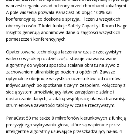
w przestrzeganiu zasad ochrony przed chorobami zakaźnymi.
A pole widzenia pozwala PanaCast 50 objąć 100% sali
konferencyjnej, co doskonale sprzyja… liczeniu wszystkich
obecnych osób. Z kolei funkcje Safety Capacity i Room Usage
Insights generują anonimowe dane o zajętości wszystkich
pomieszczeń konferencyjnych.
Opatentowana technologia łączenia w czasie rzeczywistym
wideo o wysokiej rozdzielczości stosuje zaawansowane
algorytmy do wyboru sposobu scalania obrazu na żywo z
zachowaniem ultraniskiego poziomu opóźnień. Zawsze
optymalnie obejmuje wszystkich uczestników: od rozmów
indywidualnych po spotkania z całym zespołem. Połączony z
siecią system umożliwiający łatwe zarządzanie zdalne i
dostarczanie danych, a zdalną współpracę ułatwia transmisja
strumieniowa zawartości tablicy w czasie rzeczywistym.
PanaCast 50 ma także 8 mikrofonów kierunkowych z funkcją
precyzyjnego wykrywania głosu, które są wspierane przez
inteligentne algorytmy usuwające przeszkadzający hałas. 4