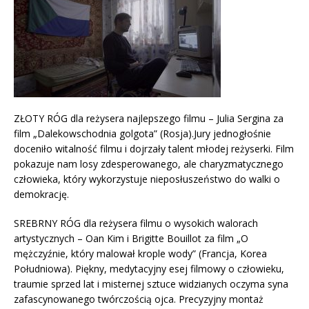
ZŁOTY RÓG dla reżysera najlepszego filmu – Julia Sergina za
film „Dalekowschodnia golgota” (Rosja).Jury jednogłośnie
doceniło witalność filmu i dojrzały talent młodej reżyserki. Film
pokazuje nam losy zdesperowanego, ale charyzmatycznego
człowieka, który wykorzystuje nieposłuszeństwo do walki o
demokrację.
SREBRNY RÓG dla reżysera filmu o wysokich walorach
artystycznych – Oan Kim i Brigitte Bouillot za film „O
mężczyźnie, który malował krople wody” (Francja, Korea
Południowa). Piękny, medytacyjny esej filmowy o człowieku,
traumie sprzed lat i misternej sztuce widzianych oczyma syna
zafascynowanego twórczością ojca. Precyzyjny montaż