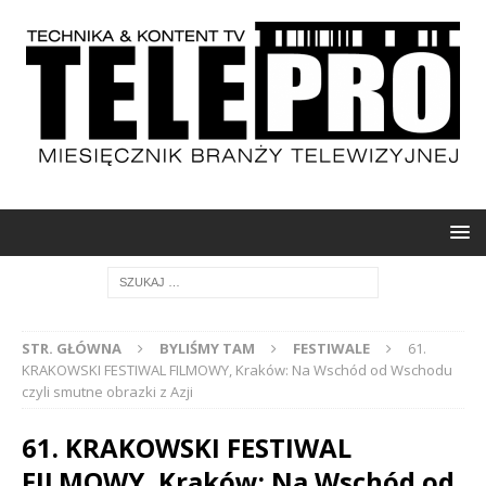
STR. GŁÓWNA
BYLIŚMY TAM
FESTIWALE
61.
KRAKOWSKI FESTIWAL FILMOWY, Kraków: Na Wschód od Wschodu
czyli smutne obrazki z Azji
61. KRAKOWSKI FESTIWAL
FILMOWY, Kraków: Na Wschód od