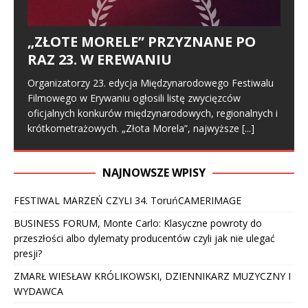
„ZŁOTE MORELE” PRZYZNANE PO
RAZ 23. W EREWANIU
Organizatorzy 23. edycja Międzynarodowego Festiwalu
Filmowego w Erywaniu ogłosili listę zwycięzców
oficjalnych konkurów międzynarodowych, regionalnych i
krótkometrażowych. „Złota Morela”, najwyższe
[...]
NAJNOWSZE WPISY
FESTIWAL MARZEŃ CZYLI 34. ToruńCAMERIMAGE
BUSINESS FORUM, Monte Carlo: Klasyczne powroty do
przeszłości albo dylematy producentów czyli jak nie ulegać
presji?
ZMARŁ WIESŁAW KRÓLIKOWSKI, DZIENNIKARZ MUZYCZNY I
WYDAWCA