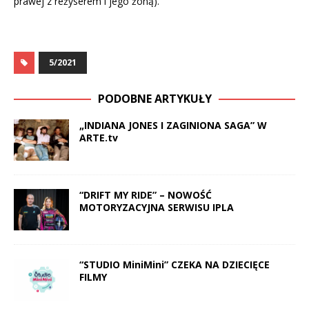
prawej z reżyserem i jego żoną).
5/2021
PODOBNE ARTYKUŁY
„INDIANA JONES I ZAGINIONA SAGA” W
ARTE.tv
“DRIFT MY RIDE” – NOWOŚĆ
MOTORYZACYJNA SERWISU IPLA
“STUDIO MiniMini” CZEKA NA DZIECIĘCE
FILMY