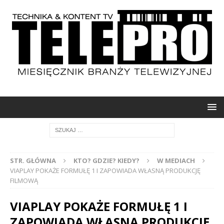
STR. GŁÓWNA
KTO? GDZIE? KIEDY?
W MEDIACH
VIAPLAY POKAŻE FORMUŁĘ 1 I ZAPOWIADA WŁASNĄ PRODUKCJĘ
FILMOWĄ
VIAPLAY POKAŻE FORMUŁĘ 1 I
ZAPOWIADA WŁASNĄ PRODUKCJĘ