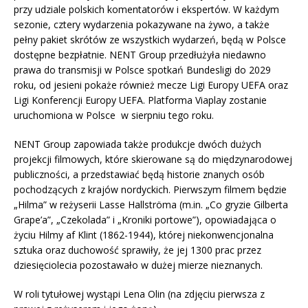
przy udziale polskich komentatorów i ekspertów. W każdym
sezonie, cztery wydarzenia pokazywane na żywo, a także
pełny pakiet skrótów ze wszystkich wydarzeń, będą w Polsce
dostępne bezpłatnie. NENT Group przedłużyła niedawno
prawa do transmisji w Polsce spotkań Bundesligi do 2029
roku, od jesieni pokaże również mecze Ligi Europy UEFA oraz
Ligi Konferencji Europy UEFA. Platforma Viaplay zostanie
uruchomiona w Polsce w sierpniu tego roku.
NENT Group zapowiada także produkcje dwóch dużych
projekcji filmowych, które skierowane są do międzynarodowej
publiczności, a przedstawiać będą historie znanych osób
pochodzących z krajów nordyckich. Pierwszym filmem będzie
„Hilma” w reżyserii Lasse Hallströma (m.in. „Co gryzie Gilberta
Grape’a”, „Czekolada” i „Kroniki portowe”), opowiadająca o
życiu Hilmy af Klint (1862-1944), której niekonwencjonalna
sztuka oraz duchowość sprawiły, że jej 1300 prac przez
dziesięciolecia pozostawało w dużej mierze nieznanych.
W roli tytułowej wystąpi Lena Olin (na zdjęciu pierwsza z