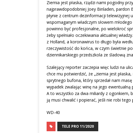
Ziemia jest płaska, rządzi nami pogodny prz
najprawdopodobniej Joey Binladen, pardon B
płynie z centrum dezinformacji telewizyjn
wspomaganym władczym słowem młodego żonk
powinno być profesjonalne, po wielokroć 
żeby spełniało oczekiwania aktualnej władzy.
z Holland, a koronawirus to długo była wed
rzeczywistość do końca, w czym świetnie p
dziennikarskiego przedszkola ze śladową zna
Szalejący reporter zaczepia więc ludzi na ul
chce mu potwierdzić, że „ziemia jest płaska,
sprytnego bufona, który sprzedał nam masę 
wypadek zwalając winę na jego ewentualną p
A to wszystko za dwa miliardy z ogonkiem, 
ją musi chwalić i popierać, jeśli nie robi te
WD-40
TELE PRO 11/2020