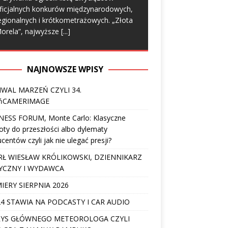
ficjalnych konkurów międzynarodowych,
egionalnych i krótkometrażowych. „Złota
orela”, najwyższe
[...]
NAJNOWSZE WPISY
IWAL MARZEŃ CZYLI 34.
ńCAMERIMAGE
NESS FORUM, Monte Carlo: Klasyczne
ty do przeszłości albo dylematy
centów czyli jak nie ulegać presji?
Ł WIESŁAW KRÓLIKOWSKI, DZIENNIKARZ
YCZNY I WYDAWCA
IERY SIERPNIA 2026
4 STAWIA NA PODCASTY I CAR AUDIO
YS GŁÓWNEGO METEOROLOGA CZYLI