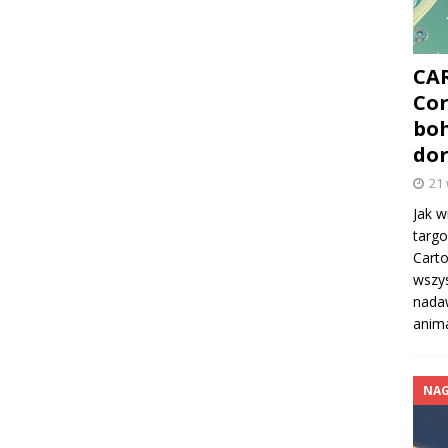
CA
Cor
boh
dor
21
Jak w
targo
Carto
wszys
nadaw
anima
NA