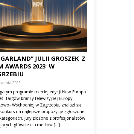
UGARLAND” JULII GROSZEK Z
M AWARDS 2023 W
GRZEBIU
rudnia 2023
atym programie trzeciej edycji New Europa
t- targów branży telewizyjnej Europy
owo- Wschodniej w Zagrzebiu, znalazł się
 konkurs na najlepsze propozycje zgłoszone
kategoriach. Jury złożone z profesjonalistów
ujących głównie dla mediów
[…]