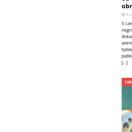
obr
5 
5 cze
nagro
doku
animo
tydzi
publi
[…]
TAR