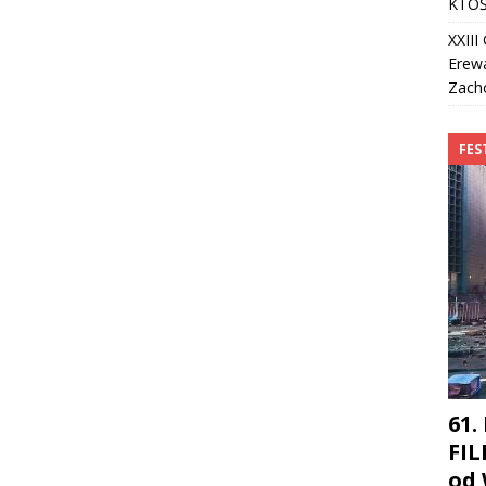
KTOŚ
XXII
Erew
Zach
FES
61.
FI
od 