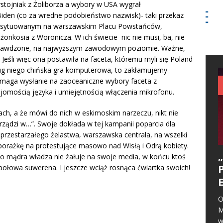
ystojniak z Żoliborza a wybory w USA wygrał
iden (co za wredne podobieństwo nazwisk)- taki przekaz
ej usytuowanym na warszawskim Placu Powstańców,
osia z Woronicza. W ich świecie nic nie musi, ba, nie
sprawdzone, na najwyższym zawodowym poziomie. Ważne,
 Jeśli więc ona postawiła na faceta, któremu myli się Poland
ług niego chińska gra komputerowa, to zakłamujemy
omaga wysłanie na zaoceaniczne wybory faceta z
jomością języka i umiejętnością włączenia mikrofonu.
icach, a że mówi do nich w eskimoskim narzeczu, nikt nie
 rządzi w…”. Swoje dokłada w tej kampanii poparcia dla
przestarzałego żelastwa, warszawska centrala, na wszelki
orażkę na protestujące masowo nad Wisłą i Odrą kobiety.
bo mądra władza nie żałuje na swoje media, w końcu ktoś
go połowa suwerena. I jeszcze wciąż rosnąca ćwiartka swoich!
O
M
w