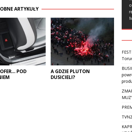
o
OBNE ARTYKUŁY
r
M
FEST
Toru
BUSI
OFER… POD
A GDZIE PLUTON
powro
NIEM
DUSICIELI?
produ
ZMAR
MUZ
PREM
TVN2
KAPR