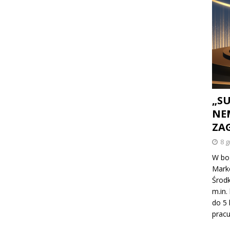
„S
NE
ZA
8 g
W bog
Marke
Środk
m.in.
do 5 
prac