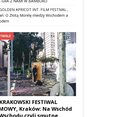
 GRA Z NAMI W BAMBUKO
I GOLDEN APRICOT INT. FILM FESTIVAL ,
ań: O Złotą Morelę miedzy Wschodem a
odem
TIWALE
 KRAKOWSKI FESTIWAL
LMOWY, Kraków: Na Wschód
Wschodu czyli smutne