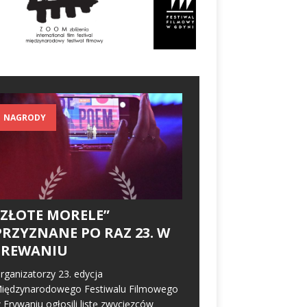
NAGRODY
„ZŁOTE MORELE”
PRZYZNANE PO RAZ 23. W
EREWANIU
rganizatorzy 23. edycja
iędzynarodowego Festiwalu Filmowego
 Erywaniu ogłosili listę zwycięzców