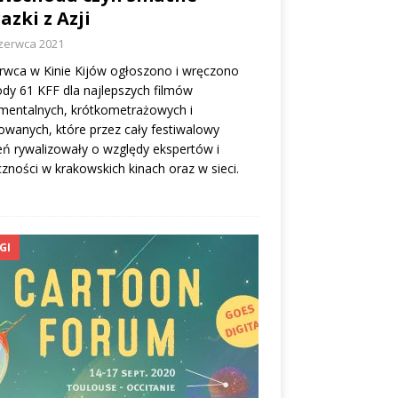
azki z Azji
czerwca 2021
rwca w Kinie Kijów ogłoszono i wręczono
dy 61 KFF dla najlepszych filmów
mentalnych, krótkometrażowych i
wanych, które przez cały festiwalowy
eń rywalizowały o względy ekspertów i
czności w krakowskich kinach oraz w sieci.
GI