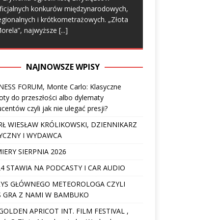
ficjalnych konkurów międzynarodowych,
egionalnych i krótkometrażowych. „Złota
orela”, najwyższe
[...]
NAJNOWSZE WPISY
NESS FORUM, Monte Carlo: Klasyczne
ty do przeszłości albo dylematy
centów czyli jak nie ulegać presji?
Ł WIESŁAW KRÓLIKOWSKI, DZIENNIKARZ
YCZNY I WYDAWCA
IERY SIERPNIA 2026
4 STAWIA NA PODCASTY I CAR AUDIO
YS GŁÓWNEGO METEOROLOGA CZYLI
 GRA Z NAMI W BAMBUKO
I GOLDEN APRICOT INT. FILM FESTIVAL ,