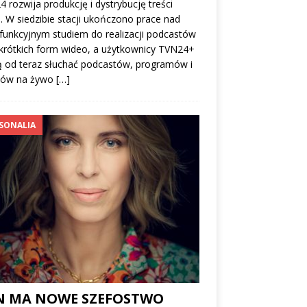
 rozwija produkcję i dystrybucję treści
. W siedzibie stacji ukończono prace nad
funkcyjnym studiem do realizacji podcastów
krótkich form wideo, a użytkownicy TVN24+
 od teraz słuchać podcastów, programów i
łów na żywo
[…]
SONALIA
N MA NOWE SZEFOSTWO