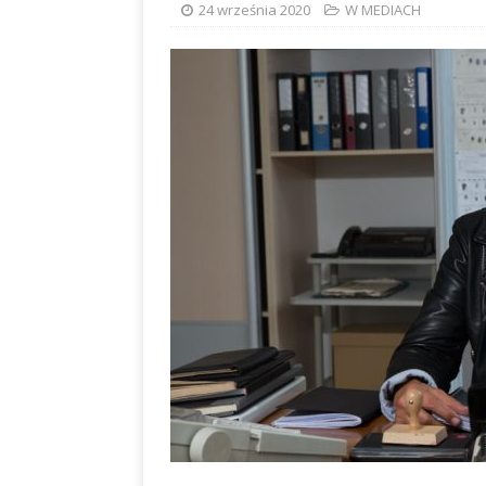
24 września 2020
W MEDIACH
albo dylematy produc