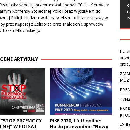
Biskupska w policji przepracowała ponad 20 lat. Kierowała
o
nalnym Komendy Stołecznej Policji oraz Wydziałem do
r
nej Policji. Nadzorowała największe policyjne sprawy w
M
py przestępczej z Żoliborza oraz znalezienie sprawców
z Lasku Młocińskiego.
BUSI
powro
OBNE ARTYKUŁY
produ
ZMAR
MUZ
PREM
TVN2
KAPR
KTOŚ
 “STOP PRZEMOCY
PIKE 2020, Łódź online:
XXII
LNEJ” W POLSAT
Hasło przewodnie “Nowy