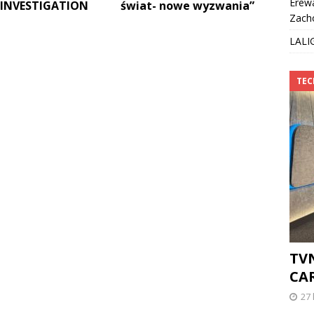
Erew
INVESTIGATION
świat- nowe wyzwania”
Zach
LALI
TE
TV
CA
27 