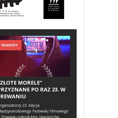
NAGRODY
„ZŁOTE MORELE”
PRZYZNANE PO RAZ 23. W
EREWANIU
rganizatorzy 23. edycja
iędzynarodowego Festiwalu Filmowego
 Erywaniu ogłosili listę zwycięzców