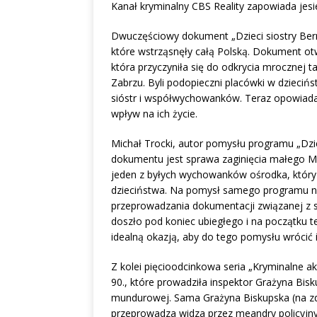
Kanał kryminalny CBS Reality zapowiada jesi
Dwuczęściowy dokument „Dzieci siostry Bern
które wstrząsnęły całą Polską. Dokument ot
która przyczyniła się do odkrycia mroczne
Zabrzu. Byli podopieczni placówki w dziecińs
sióstr i współwychowanków. Teraz opowiadają
wpływ na ich życie.
Michał Trocki, autor pomysłu programu „Dzi
dokumentu jest sprawa zaginięcia małego M
jeden z byłych wychowanków ośrodka, który
dzieciństwa. Na pomysł samego programu na 
przeprowadzania dokumentacji związanej z se
doszło pod koniec ubiegłego i na początku t
idealną okazją, aby do tego pomysłu wrócić i
Z kolei pięcioodcinkowa seria „Kryminalne ak
90., które prowadziła inspektor Grażyna Bisku
mundurowej. Sama Grażyna Biskupska (na zdję
przeprowadza widza przez meandry policyjny