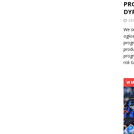
PR
DY
28 
We śr
ogłos
progr
produ
progr
roli 
W M