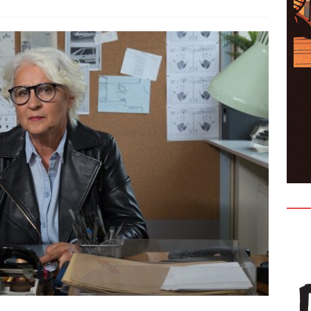
entów czyli jak nie ulegać presji?
KONFERENCJE