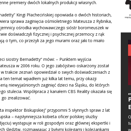
enne premiery dwóch lokalnych produkcji własnych.
adetty” Kingi Płachecińskiej opowiada o dwóch historiach,
wiera sprawa zaginięcia ośmioletniego Mateusza z Rybnika,
j tajemnicy ośrodka wychowawczego sióstr boromeuszek w
twie doświadczyli fizycznej i psychicznej przemocy z rąk
 o tym, co przeżyli za jego murami oraz jaki to miało
eci siostry Bernadetty“ mówi: – Punktem wyjścia
ateusza w 2006 roku. O jego zabójstwo oskarżony został
 w trakcie zeznań opowiedział o swych doświadczeniach z
ten temat wpadłem już kilka lat temu, przy okazji
rią niewyjaśnionych zaginięć dzieci na Śląsku, do których
ego stulecia. Współpraca z kanałem CBS Reality okazała się
 go zrealizować.
ta inspektor Biskupskiej” przypomni 5 słynnych spraw z lat
pska – najsłynniejsza kobieta oficer polskiej służby
O
ciu) występuje w roli gospodyni oraz głównej ekspertki i
M
ch śledztw, rozmawiając z byłymi kolegami i koleżankami
w