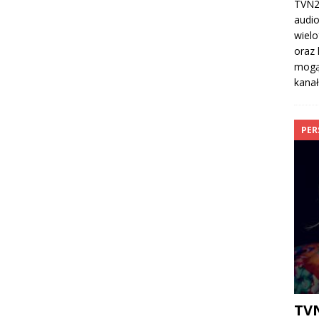
TVN24
audio
wielo
oraz 
mogą
kana
PER
TV