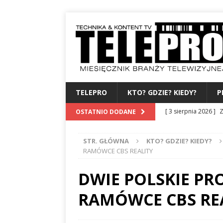
TELEPRO
KTO? GDZIE? KIEDY?
P
[ 3 sierpnia 2026 ]
Z
OSTATNIO DODANE
WYDAWCA
PERSO
STR. GŁÓWNA
KTO? GDZIE? KIEDY?
[ 31 lipca 2026 ]
PRE
RAMÓWCE CBS REALITY
[ 27 lipca 2026 ]
TV
DWIE POLSKIE PR
[ 24 lipca 2026 ]
KA
RAMÓWCE CBS RE
BAMBUKO
PO 3 
[ 4 sierpnia 2026 ]
B