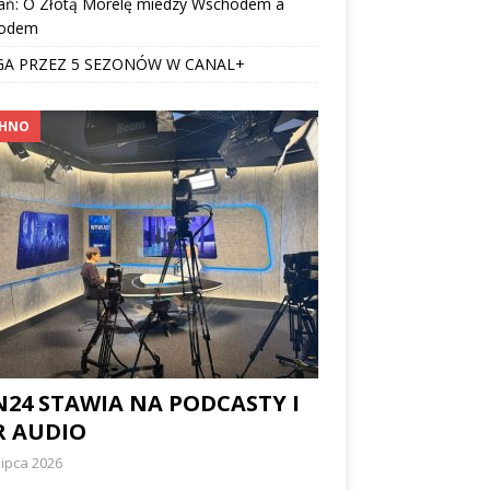
ań: O Złotą Morelę miedzy Wschodem a
odem
GA PRZEZ 5 SEZONÓW W CANAL+
CHNO
N24 STAWIA NA PODCASTY I
R AUDIO
lipca 2026