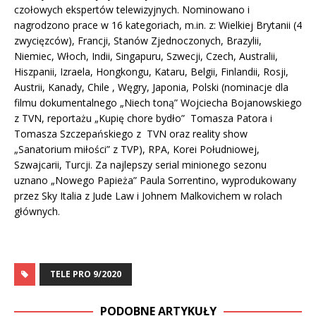
czołowych ekspertów telewizyjnych. Nominowano i
nagrodzono prace w 16 kategoriach, m.in. z: Wielkiej Brytanii (4
zwycięzców), Francji, Stanów Zjednoczonych, Brazylii,
Niemiec, Włoch, Indii, Singapuru, Szwecji, Czech, Australii,
Hiszpanii, Izraela, Hongkongu, Kataru, Belgii, Finlandii, Rosji,
Austrii, Kanady, Chile , Węgry, Japonia, Polski (nominacje dla
filmu dokumentalnego „Niech toną” Wojciecha Bojanowskiego
z TVN, reportażu „Kupię chore bydło” Tomasza Patora i
Tomasza Szczepańskiego z TVN oraz reality show
„Sanatorium miłości” z TVP), RPA, Korei Południowej,
Szwajcarii, Turcji. Za najlepszy serial minionego sezonu
uznano „Nowego Papieża” Paula Sorrentino, wyprodukowany
przez Sky Italia z Jude Law i Johnem Malkovichem w rolach
głównych.
TELE PRO 9/2020
PODOBNE ARTYKUŁY