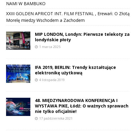
NAMI W BAMBUKO
XXIII GOLDEN APRICOT INT. FILM FESTIVAL , Erewań: O Złotą
Morelę miedzy Wschodem a Zachodem
MIP LONDON, Londyn: Pierwsze telekoty za
londyńskie płoty
1 marca 2025
IFA 2019, BERLIN: Trendy kształtujące
elektronikę użytkową
4 listopada 2019
48. MIĘDZYNARODOWA KONFERENCJA I
WYSTAWA PIKE, Łódź: O ważnych sprawach
nie tylko oficjalnie!
17 października 2021