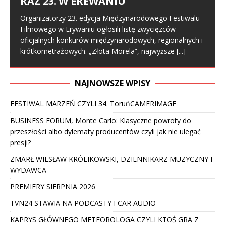
RAZ 23. W EREWANIU
Organizatorzy 23. edycja Międzynarodowego Festiwalu
Filmowego w Erywaniu ogłosili listę zwycięzców
oficjalnych konkurów międzynarodowych, regionalnych i
krótkometrażowych. „Złota Morela”, najwyższe
[...]
NAJNOWSZE WPISY
FESTIWAL MARZEŃ CZYLI 34. ToruńCAMERIMAGE
BUSINESS FORUM, Monte Carlo: Klasyczne powroty do
przeszłości albo dylematy producentów czyli jak nie ulegać
presji?
ZMARŁ WIESŁAW KRÓLIKOWSKI, DZIENNIKARZ MUZYCZNY I
WYDAWCA
PREMIERY SIERPNIA 2026
TVN24 STAWIA NA PODCASTY I CAR AUDIO
KAPRYS GŁÓWNEGO METEOROLOGA CZYLI KTOŚ GRA Z