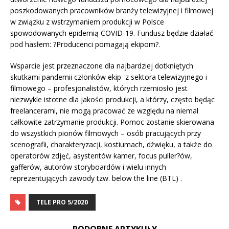
poszkodowanych pracowników branży telewizyjnej i filmowej
w związku z wstrzymaniem produkcji w Polsce
spowodowanych epidemią COVID-19. Fundusz będzie działać
pod hasłem: ?Producenci pomagają ekipom?.
Wsparcie jest przeznaczone dla najbardziej dotkniętych
skutkami pandemii członków ekip z sektora telewizyjnego i
filmowego – profesjonalistów, których rzemiosło jest
niezwykle istotne dla jakości produkcji, a którzy, często będąc
freelancerami, nie mogą pracować ze względu na niemal
całkowite zatrzymanie produkcji. Pomoc zostanie skierowana
do wszystkich pionów filmowych – osób pracujących przy
scenografii, charakteryzacji, kostiumach, dźwięku, a także do
operatorów zdjęć, asystentów kamer, focus puller?ów,
gafferów, autorów storyboardów i wielu innych
reprezentujących zawody tzw. below the line (BTL) .
TELE PRO 5/2020