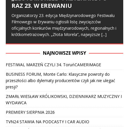
RAZ 23. W EREWANIU
Organizatorzy 23. edycja Międzynarodowego Festiwalu
Filmowego w Erywaniu ogłosili listę zwycięzców
oficjalnych konkurów międzynarodowych, regionalnych i
krótkometrażowych. „Złota Morela”, najwyższe
[...]
NAJNOWSZE WPISY
FESTIWAL MARZEŃ CZYLI 34. ToruńCAMERIMAGE
BUSINESS FORUM, Monte Carlo: Klasyczne powroty do
przeszłości albo dylematy producentów czyli jak nie ulegać
presji?
ZMARŁ WIESŁAW KRÓLIKOWSKI, DZIENNIKARZ MUZYCZNY I
WYDAWCA
PREMIERY SIERPNIA 2026
TVN24 STAWIA NA PODCASTY I CAR AUDIO