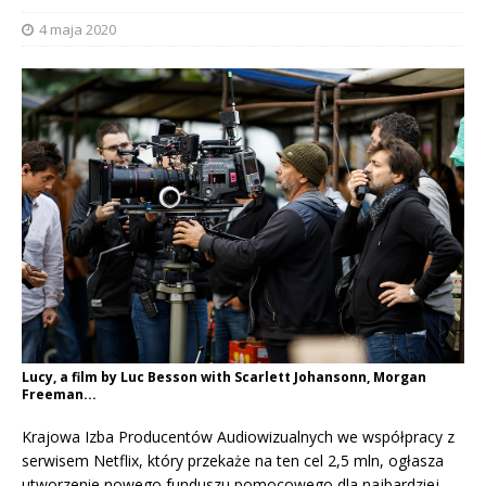
4 maja 2020
Lucy, a film by Luc Besson with Scarlett Johansonn, Morgan
Freeman...
Krajowa Izba Producentów Audiowizualnych we współpracy z
serwisem Netflix, który przekaże na ten cel 2,5 mln, ogłasza
utworzenie nowego funduszu pomocowego dla najbardziej