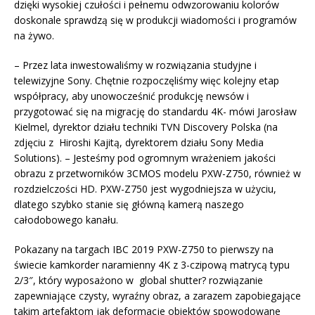
dzięki wysokiej czułości i pełnemu odwzorowaniu kolorów
doskonale sprawdzą się w produkcji wiadomości i programów
na żywo.
– Przez lata inwestowaliśmy w rozwiązania studyjne i
telewizyjne Sony. Chętnie rozpoczęliśmy więc kolejny etap
współpracy, aby unowocześnić produkcję newsów i
przygotować się na migrację do standardu 4K- mówi Jarosław
Kielmel, dyrektor działu techniki TVN Discovery Polska (na
zdjęciu z Hiroshi Kajitą, dyrektorem działu Sony Media
Solutions). – Jesteśmy pod ogromnym wrażeniem jakości
obrazu z przetworników 3CMOS modelu PXW-Z750, również w
rozdzielczości HD. PXW-Z750 jest wygodniejsza w użyciu,
dlatego szybko stanie się główną kamerą naszego
całodobowego kanału.
Pokazany na targach IBC 2019 PXW-Z750 to pierwszy na
świecie kamkorder naramienny 4K z 3-czipową matrycą typu
2/3″, który wyposażono w global shutter? rozwiązanie
zapewniające czysty, wyraźny obraz, a zarazem zapobiegające
takim artefaktom jak deformacje obiektów spowodowane