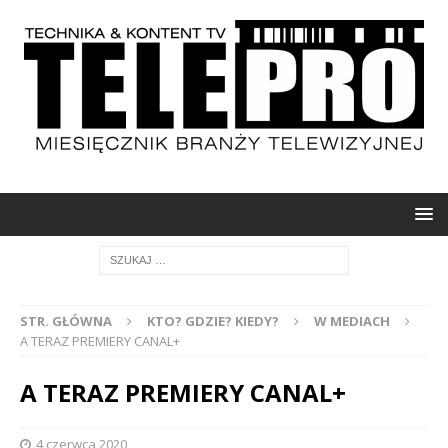
STR. GŁÓWNA
KTO? GDZIE? KIEDY?
W MEDIACH
A TERAZ PREMIERY CANAL+
A TERAZ PREMIERY CANAL+
4 czerwca 2020