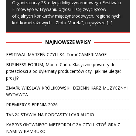
Organizatorzy 23. edycja Międzynarodowego Festiwalu
Filmowego w Erywaniu ogłosili listę zwycięzców
oficjalnych konkurów międzynarodowych, regionalnych i
krótkometrażowych. „Złota Morela”, najwyższe
[...]
NAJNOWSZE WPISY
FESTIWAL MARZEŃ CZYLI 34. ToruńCAMERIMAGE
BUSINESS FORUM, Monte Carlo: Klasyczne powroty do
przeszłości albo dylematy producentów czyli jak nie ulegać
presji?
ZMARŁ WIESŁAW KRÓLIKOWSKI, DZIENNIKARZ MUZYCZNY I
WYDAWCA
PREMIERY SIERPNIA 2026
TVN24 STAWIA NA PODCASTY I CAR AUDIO
KAPRYS GŁÓWNEGO METEOROLOGA CZYLI KTOŚ GRA Z
NAMI W BAMBUKO