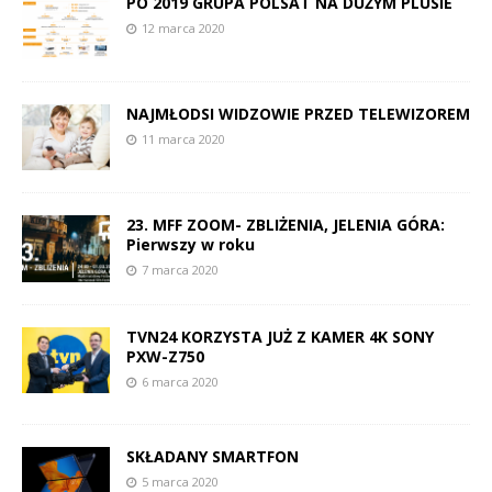
PO 2019 GRUPA POLSAT NA DUŻYM PLUSIE
12 marca 2020
NAJMŁODSI WIDZOWIE PRZED TELEWIZOREM
11 marca 2020
23. MFF ZOOM- ZBLIŻENIA, JELENIA GÓRA:
Pierwszy w roku
7 marca 2020
TVN24 KORZYSTA JUŻ Z KAMER 4K SONY
PXW-Z750
6 marca 2020
SKŁADANY SMARTFON
5 marca 2020