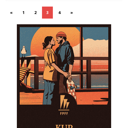
«
1
2
3
4
»