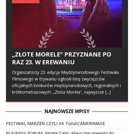
„ZŁOTE MORELE” PRZYZNANE PO
RAZ 23. W EREWANIU
Organizatorzy 23. edycja Międzynarodowego Festiwalu
Filmowego w Erywaniu ogłosili listę zwycięzców
oficjalnych konkurów międzynarodowych, regionalnych i
krótkometrażowych. „Złota Morela”, najwyższe
[...]
NAJNOWSZE WPISY
FESTIWAL MARZEŃ CZYLI 34. ToruńCAMERIMAGE
BUSINESS FORUM, Monte Carlo: Klasyczne powroty do