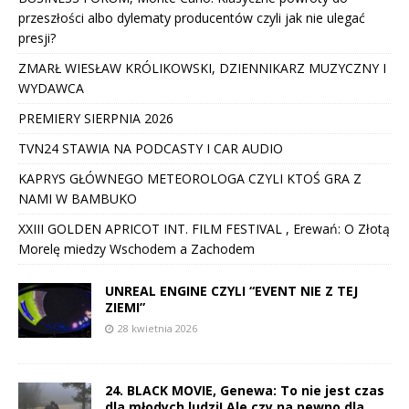
przeszłości albo dylematy producentów czyli jak nie ulegać
presji?
ZMARŁ WIESŁAW KRÓLIKOWSKI, DZIENNIKARZ MUZYCZNY I
WYDAWCA
PREMIERY SIERPNIA 2026
TVN24 STAWIA NA PODCASTY I CAR AUDIO
KAPRYS GŁÓWNEGO METEOROLOGA CZYLI KTOŚ GRA Z
NAMI W BAMBUKO
XXIII GOLDEN APRICOT INT. FILM FESTIVAL , Erewań: O Złotą
Morelę miedzy Wschodem a Zachodem
UNREAL ENGINE CZYLI “EVENT NIE Z TEJ
ZIEMI”
28 kwietnia 2026
24. BLACK MOVIE, Genewa: To nie jest czas
dla młodych ludzi! Ale czy na pewno dla