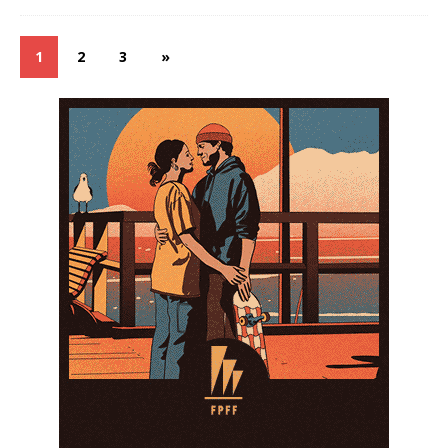
1
2
3
»