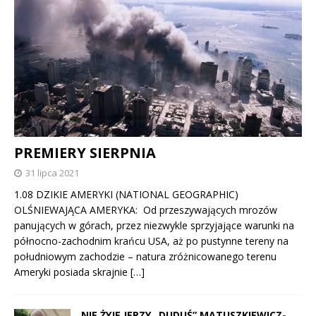
PREMIERY SIERPNIA
31 lipca 2021
1.08 DZIKIE AMERYKI (NATIONAL GEOGRAPHIC)
OLŚNIEWAJĄCA AMERYKA: Od przeszywających mrozów
panujących w górach, przez niezwykle sprzyjające warunki na
północno-zachodnim krańcu USA, aż po pustynne tereny na
południowym zachodzie – natura zróżnicowanego terenu
Ameryki posiada skrajnie
[…]
NIE ŻYJE JERZY „DUDUŚ” MATUSZKIEWICZ-