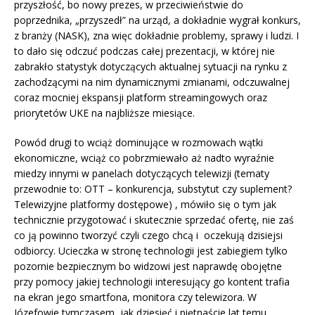
przyszłość, bo nowy prezes, w przeciwieństwie do
poprzednika, „przyszedł” na urząd, a dokładnie wygrał konkurs,
z branży (NASK), zna więc dokładnie problemy, sprawy i ludzi. I
to dało się odczuć podczas całej prezentacji, w której nie
zabrakło statystyk dotyczących aktualnej sytuacji na rynku z
zachodzącymi na nim dynamicznymi zmianami, odczuwalnej
coraz mocniej ekspansji platform streamingowych oraz
priorytetów UKE na najbliższe miesiące.
Powód drugi to wciąż dominujące w rozmowach wątki
ekonomiczne, wciąż co pobrzmiewało aż nadto wyraźnie
miedzy innymi w panelach dotyczących telewizji (tematy
przewodnie to: OTT – konkurencja, substytut czy suplement?
Telewizyjne platformy dostępowe) , mówiło się o tym jak
technicznie przygotować i skutecznie sprzedać ofertę, nie zaś
co ją powinno tworzyć czyli czego chcą i oczekują dzisiejsi
odbiorcy. Ucieczka w stronę technologii jest zabiegiem tylko
pozornie bezpiecznym bo widzowi jest naprawdę obojętne
przy pomocy jakiej technologii interesujący go kontent trafia
na ekran jego smartfona, monitora czy telewizora. W
Józefowie tymczasem, jak dziesięć i piętnaście lat temu,