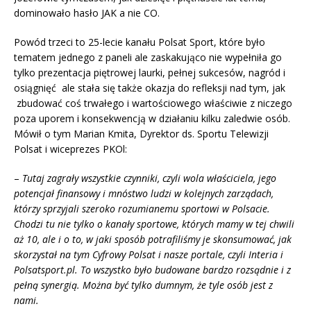
dominowało hasło JAK a nie CO.
Powód trzeci to 25-lecie kanału Polsat Sport, które było
tematem jednego z paneli ale zaskakująco nie wypełniła go
tylko prezentacja piętrowej laurki, pełnej sukcesów, nagród i
osiągnięć ale stała się także okazja do refleksji nad tym, jak
zbudować coś trwałego i wartościowego właściwie z niczego
poza uporem i konsekwencją w działaniu kilku zaledwie osób.
Mówił o tym Marian Kmita, Dyrektor ds. Sportu Telewizji
Polsat i wiceprezes PKOl:
–
Tutaj zagrały wszystkie czynniki, czyli wola właściciela, jego
potencjał finansowy i mnóstwo ludzi w kolejnych zarządach,
którzy sprzyjali szeroko rozumianemu sportowi w Polsacie.
Chodzi tu nie tylko o kanały sportowe, których mamy w tej chwili
aż 10, ale i o to, w jaki sposób potrafiliśmy je skonsumować, jak
skorzystał na tym Cyfrowy Polsat i nasze portale, czyli Interia i
Polsatsport.pl. To wszystko było budowane bardzo rozsądnie i z
pełną synergią. Można być tylko dumnym, że tyle osób jest z
nami.