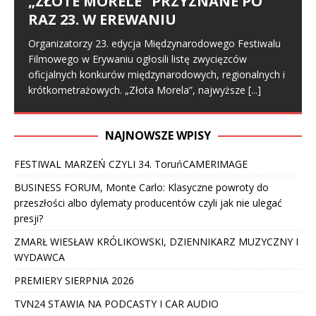
„ZŁOTE MORELE” PRZYZNANE PO
RAZ 23. W EREWANIU
Organizatorzy 23. edycja Międzynarodowego Festiwalu
Filmowego w Erywaniu ogłosili listę zwycięzców
oficjalnych konkurów międzynarodowych, regionalnych i
krótkometrażowych. „Złota Morela”, najwyższe
[...]
NAJNOWSZE WPISY
FESTIWAL MARZEŃ CZYLI 34. ToruńCAMERIMAGE
BUSINESS FORUM, Monte Carlo: Klasyczne powroty do
przeszłości albo dylematy producentów czyli jak nie ulegać
presji?
ZMARŁ WIESŁAW KRÓLIKOWSKI, DZIENNIKARZ MUZYCZNY I
WYDAWCA
PREMIERY SIERPNIA 2026
TVN24 STAWIA NA PODCASTY I CAR AUDIO