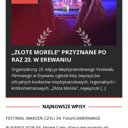
„ZŁOTE MORELE” PRZYZNANE PO
RAZ 23. W EREWANIU
Organizatorzy 23. edycja Międzynarodowego Festiwalu
Filmowego w Erywaniu ogłosili listę zwycięzców
oficjalnych konkurów międzynarodowych, regionalnych i
krótkometrażowych. „Złota Morela”, najwyższe
[...]
NAJNOWSZE WPISY
FESTIWAL MARZEŃ CZYLI 34. ToruńCAMERIMAGE
BUSINESS FORUM, Monte Carlo: Klasyczne powroty do