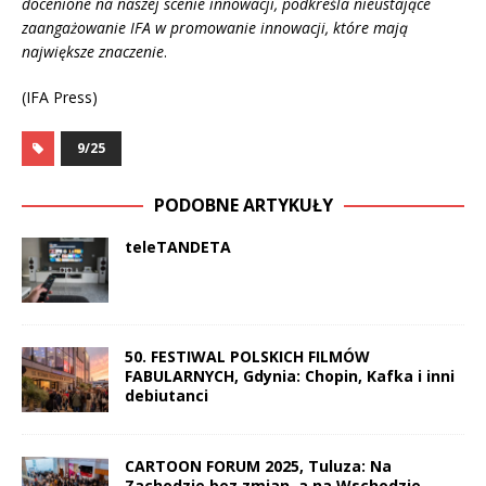
docenione na naszej scenie innowacji, podkreśla nieustające
zaangażowanie IFA w promowanie innowacji, które mają
największe znaczenie
.
(IFA Press)
9/25
PODOBNE ARTYKUŁY
teleTANDETA
50. FESTIWAL POLSKICH FILMÓW
FABULARNYCH, Gdynia: Chopin, Kafka i inni
debiutanci
CARTOON FORUM 2025, Tuluza: Na
Zachodzie bez zmian, a na Wschodzie…