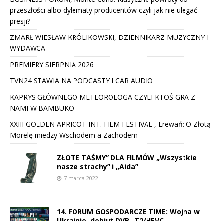
przeszłości albo dylematy producentów czyli jak nie ulegać
presji?
ZMARŁ WIESŁAW KRÓLIKOWSKI, DZIENNIKARZ MUZYCZNY I
WYDAWCA
PREMIERY SIERPNIA 2026
TVN24 STAWIA NA PODCASTY I CAR AUDIO
KAPRYS GŁÓWNEGO METEOROLOGA CZYLI KTOŚ GRA Z
NAMI W BAMBUKO
XXIII GOLDEN APRICOT INT. FILM FESTIVAL , Erewań: O Złotą
Morelę miedzy Wschodem a Zachodem
ZŁOTE TAŚMY” DLA FILMÓW „Wszystkie
nasze strachy” i „Aida”
7 marca 2022
14. FORUM GOSPODARCZE TIME: Wojna w
Ukrainie, debiut DVB- T2/HEVC,