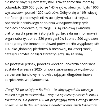
nie może obyć się bez statystyki. I tak tegoroczna imprezę
odwiedziło 220 000 gości ze 140 krajów, obecnych było 1900
wystawców i ponad 1200 twórców. Odbyło się o 16% więcej
konferencji prasowych niż w ubiegłym roku a silniejsza
obecność berlińskiego spotkania w najpoważniejszych
mediach potwierdziła, że targi IFA są czołową światową
platformą dla premier i storytellingu. Jak z duma informowali
organizatorzy, ponad 220 prelegentów i ponad 500 zgłoszeń
do nagrody IFA Innovation Award potwierdziło wyjątkową siłę
IFA jako globalnej platformy biznesowej, na której marki,
detaliści i profesjonaliści z branży łączą się ze sobą.
Na początku jednak, podczas wieczoru otwarcia podpisana
została 4 września 2025 umowa zapewniająca wystawcom,
partnerom handlowym i odwiedzającym długoterminowe
bezpieczeństwo planowania.
„
Targi IFA pozostają w Berlinie – to silny sygnał dla naszego
miasta i jego mieszkańców. Targi IFA są częścią naszej historii i
tożsamości. Od ponad 100 lat przyciągają ludzi z całego świata i
pokazują, że Berlin jest jedną z najatrakcyjniejszych lokalizacji