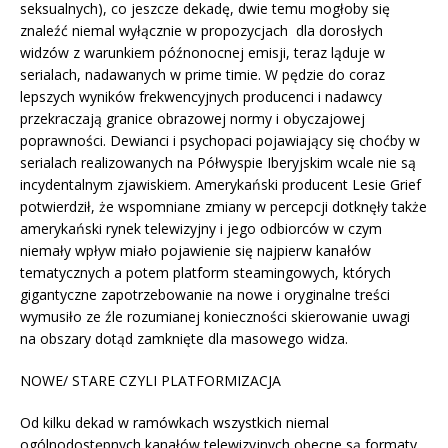
seksualnych), co jeszcze dekadę, dwie temu mogłoby się
znaleźć niemal wyłącznie w propozycjach dla dorosłych
widzów z warunkiem późnonocnej emisji, teraz ląduje w
serialach, nadawanych w prime timie. W pędzie do coraz
lepszych wyników frekwencyjnych producenci i nadawcy
przekraczają granice obrazowej normy i obyczajowej
poprawności. Dewianci i psychopaci pojawiający się choćby w
serialach realizowanych na Półwyspie Iberyjskim wcale nie są
incydentalnym zjawiskiem. Amerykański producent Lesie Grief
potwierdził, że wspomniane zmiany w percepcji dotknęły także
amerykański rynek telewizyjny i jego odbiorców w czym
niemały wpływ miało pojawienie się najpierw kanałów
tematycznych a potem platform steamingowych, których
gigantyczne zapotrzebowanie na nowe i oryginalne treści
wymusiło ze źle rozumianej konieczności skierowanie uwagi
na obszary dotąd zamknięte dla masowego widza.
NOWE/ STARE CZYLI PLATFORMIZACJA
Od kilku dekad w ramówkach wszystkich niemal
ogólnodostępnych kanałów telewizyjnych obecne są formaty,