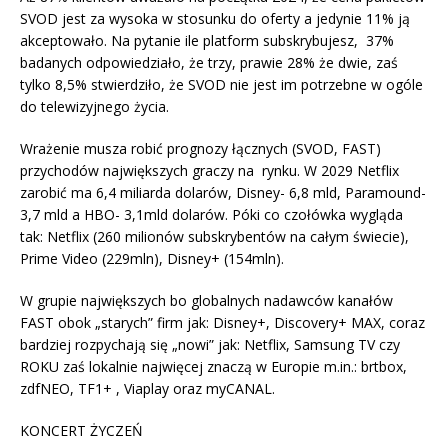
SVOD jest za wysoka w stosunku do oferty a jedynie 11% ją
akceptowało. Na pytanie ile platform subskrybujesz, 37%
badanych odpowiedziało, że trzy, prawie 28% że dwie, zaś
tylko 8,5% stwierdziło, że SVOD nie jest im potrzebne w ogóle
do telewizyjnego życia.
Wrażenie musza robić prognozy łącznych (SVOD, FAST)
przychodów największych graczy na rynku. W 2029 Netflix
zarobić ma 6,4 miliarda dolarów, Disney- 6,8 mld, Paramound-
3,7 mld a HBO- 3,1mld dolarów. Póki co czołówka wygląda
tak: Netflix (260 milionów subskrybentów na całym świecie),
Prime Video (229mln), Disney+ (154mln).
W grupie największych bo globalnych nadawców kanałów
FAST obok „starych” firm jak: Disney+, Discovery+ MAX, coraz
bardziej rozpychają się „nowi” jak: Netflix, Samsung TV czy
ROKU zaś lokalnie najwięcej znaczą w Europie m.in.: brtbox,
zdfNEO, TF1+ , Viaplay oraz myCANAL.
KONCERT ŻYCZEŃ