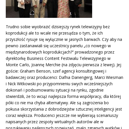
Trudno sobie wyobrazić dzisiejszy rynek telewizyjny bez
koprodukcji ale to wcale nie przesądza o tym, że ich
przyszłość rysuje się wyłącznie w jasnych barwach. Czy aby na
pewno zastanawiali się uczestnicy panelu „co nowego w
międzynarodowych koprodukcjach?” prowadzonego przez
dyrektorkę Business Content Festiwalu Telewizyjnego w
Monte Carlo, Joannę Merchie (na zdjęciu pierwsza z lewej). Jej
goście: Graham Benson, szef agencji konsultingowej i
badawczej oraz producenci: Dafna Danengerg, Marci Wiesman
i Nick Witkowski po przypomnieniu swych wcześniejszych
dokonań i podsumowaniu sytuacji na rynku, zgodnie
stwierdzili, że to wciąż najlepsza forma współpracy, dla której
póki co nie ma chyba alternatywy. Ale są zagrożenia bo
pokusa skorzystania z dobrodziejstw sztucznej inteligencji jest
coraz większa. Producenci jeszcze nie wybierają scenariuszy
napisanych przez zespoły wirtualnych autorów ale w
poszukiwaniu najlepszych rozwiązań, mało zgranych wątków i