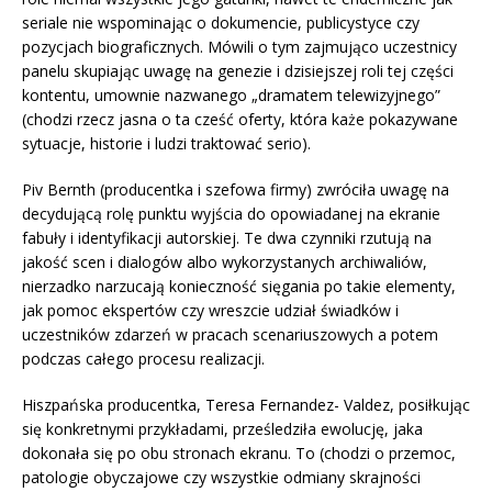
seriale nie wspominając o dokumencie, publicystyce czy
pozycjach biograficznych. Mówili o tym zajmująco uczestnicy
panelu skupiając uwagę na genezie i dzisiejszej roli tej części
kontentu, umownie nazwanego „dramatem telewizyjnego”
(chodzi rzecz jasna o ta cześć oferty, która każe pokazywane
sytuacje, historie i ludzi traktować serio).
Piv Bernth (producentka i szefowa firmy) zwróciła uwagę na
decydującą rolę punktu wyjścia do opowiadanej na ekranie
fabuły i identyfikacji autorskiej. Te dwa czynniki rzutują na
jakość scen i dialogów albo wykorzystanych archiwaliów,
nierzadko narzucają konieczność sięgania po takie elementy,
jak pomoc ekspertów czy wreszcie udział świadków i
uczestników zdarzeń w pracach scenariuszowych a potem
podczas całego procesu realizacji.
Hiszpańska producentka, Teresa Fernandez- Valdez, posiłkując
się konkretnymi przykładami, prześledziła ewolucję, jaka
dokonała się po obu stronach ekranu. To (chodzi o przemoc,
patologie obyczajowe czy wszystkie odmiany skrajności