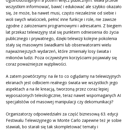
ogólnodostępnym a potem wręcz publicznym. Miała przede
wszystkim informować, bawić i edukować ale szybko okazało
się, że może, ba nawet musi, często niezależnie od siebie i
woli swych właścicieli, pełnić inne funkcje i role, nie zawsze
zgodne z założeniami programowymi i adresatami. Z biegiem
lat przekaz telewizyjny stal się punktem odniesienia do życia
publicznego i prywatnego, dzięki telewizji kolejne pokolenia
stały się masowymi świadkami lub obserwatorami wielu
najważniejszych wydarzeń, które zmieniały losy świata i
milionów ludzi. Poza oczywistymi korzyściami pojawiały się
coraz poważniejsze wątpliwości.
A zatem powtórzymy: na ile to co oglądamy na telewizyjnych
ekranach jest odbiciem realnego świata we wszystkich jego
aspektach a na ile kreacją, tworzoną przez coraz lepiej
wyposażonych teleologicznie, teraz nawet wspomaganych AI
specjalistów od masowej manipulacji czy dekomunikacji?
Organizatorzy odpowiedzialni za część biznesową 63. edycji
Festiwalu Telewizyjnego w Monte Carlo zapewne też je sobie
stawiali, bo starali się tak skompletować tematy i