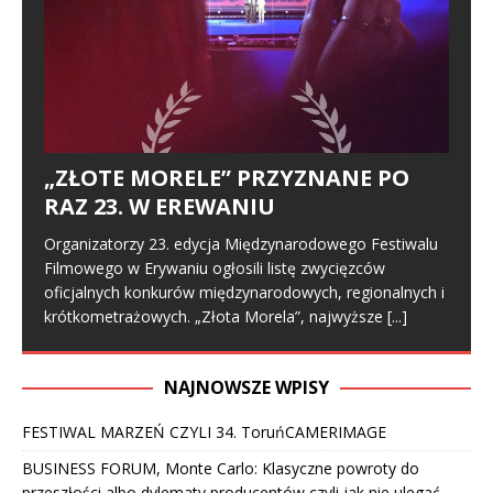
„ZŁOTE MORELE” PRZYZNANE PO
RAZ 23. W EREWANIU
Organizatorzy 23. edycja Międzynarodowego Festiwalu
Filmowego w Erywaniu ogłosili listę zwycięzców
oficjalnych konkurów międzynarodowych, regionalnych i
krótkometrażowych. „Złota Morela”, najwyższe
[...]
NAJNOWSZE WPISY
FESTIWAL MARZEŃ CZYLI 34. ToruńCAMERIMAGE
BUSINESS FORUM, Monte Carlo: Klasyczne powroty do
przeszłości albo dylematy producentów czyli jak nie ulegać