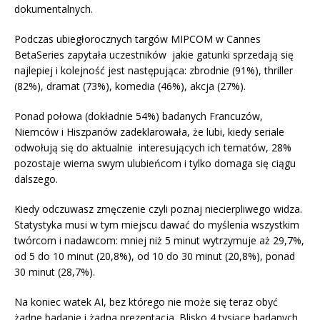
dokumentalnych.
Podczas ubiegłorocznych targów MIPCOM w Cannes
BetaSeries zapytała uczestników jakie gatunki sprzedają się
najlepiej i kolejność jest następująca: zbrodnie (91%), thriller
(82%), dramat (73%), komedia (46%), akcja (27%).
Ponad połowa (dokładnie 54%) badanych Francuzów,
Niemców i Hiszpanów zadeklarowała, że lubi, kiedy seriale
odwołują się do aktualnie interesujących ich tematów, 28%
pozostaje wierna swym ulubieńcom i tylko domaga się ciągu
dalszego.
Kiedy odczuwasz zmęczenie czyli poznaj niecierpliwego widza.
Statystyka musi w tym miejscu dawać do myślenia wszystkim
twórcom i nadawcom: mniej niż 5 minut wytrzymuje aż 29,7%,
od 5 do 10 minut (20,8%), od 10 do 30 minut (20,8%), ponad
30 minut (28,7%).
Na koniec watek AI, bez którego nie może się teraz obyć
żadne badanie i żadna prezentacja. Blisko 4 tysiące badanych