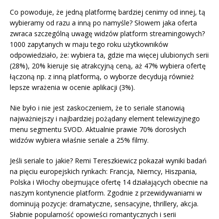
Co powoduje, że jedną platformę bardziej cenimy od innej, tą
wybieramy od razu a inną po namyśle? Słowem jaka oferta
zwraca szczególną uwagę widzów platform streamingowych?
1000 zapytanych w maju tego roku użytkowników
odpowiedziało, że: wybiera ta, gdzie ma więcej ulubionych serii
(28%), 20% kieruje się atrakcyjną ceną, aż 47% wybiera ofertę
łączoną np. z inną platformą, o wyborze decydują również
lepsze wrażenia w ocenie aplikacji (3%).
Nie było i nie jest zaskoczeniem, że to seriale stanowią
najważniejszy i najbardziej pożądany element telewizyjnego
menu segmentu SVOD. Aktualnie prawie 70% dorosłych
widzów wybiera właśnie seriale a 25% filmy.
Jeśli seriale to jakie? Remi Tereszkiewicz pokazał wyniki badań
na pięciu europejskich rynkach: Francja, Niemcy, Hiszpania,
Polska i Włochy obejmujące ofertę 14 działających obecnie na
naszym kontynencie platform. Zgodnie z przewidywaniami w
dominują pozycje: dramatyczne, sensacyjne, thrillery, akcja.
Słabnie popularność opowieści romantycznych i serii