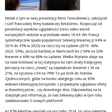
Mówił o tym w swej prezentacji Remi Tereszkiewicz, założyciel
i szef francuskiej firmy badawczej BetaSeries. Rozpoczął od
prezentacji wyników oglądalności treści video wśród
europejskich widzów w przedziale wieku 18-64. We Francji
systematycznie spada popularność telewizji linearnej (z 64% w
2019 do 47% w 2023) na rzecz tej na żądanie (2019- 36%,
2023- 53%), jeszcze bardziej w Niemczech bo z 56% na 32%
linearnie a 44% na 68% na żądanie. Wielka Brytania zdaje się
na razie królować w tej statystyce bo tam straty tradycyjnej
percepcji na rzecz „nowej” są największe: linearnie z 36 na
21%, na życzenia z 64 na 79%! To już krok do Stanów
Zjednoczonych, gdzie na koniec ubiegłego roku aż 85%
widowni telewizyjnej korzystało z przywilejów oglądania oferty
w dowolnej porze, czy dowolnego dnia. Odpowiedzią na te
statystyki jest informacja, że nad Sekwaną tylko w tym roku
zadebiutowało 5 nowych platform!!!
Aż 87% klientów uważało na początku 2024, że cena pakietów