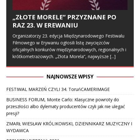
„ZŁOTE MORELE” PRZYZNANE PO
RAZ 23. W EREWANIU
Organizatorzy 23. edycja Międzynarodowego Festiwalu
Filmowego w Erywaniu ogłosili listę zwycięzców
oficjalnych konkurów międzynarodowych, regionalnych i
krótkometrażowych. „Złota Morela”, najwyższe
[...]
NAJNOWSZE WPISY
FESTIWAL MARZEŃ CZYLI 34. ToruńCAMERIMAGE
BUSINESS FORUM, Monte Carlo: Klasyczne powroty do
przeszłości albo dylematy producentów czyli jak nie ulegać
presji?
ZMARŁ WIESŁAW KRÓLIKOWSKI, DZIENNIKARZ MUZYCZNY I
WYDAWCA