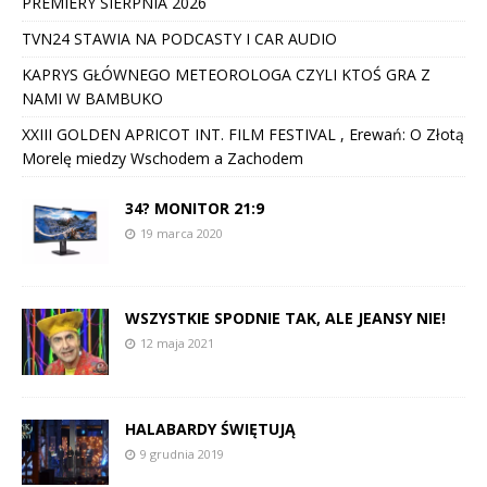
PREMIERY SIERPNIA 2026
TVN24 STAWIA NA PODCASTY I CAR AUDIO
KAPRYS GŁÓWNEGO METEOROLOGA CZYLI KTOŚ GRA Z
NAMI W BAMBUKO
XXIII GOLDEN APRICOT INT. FILM FESTIVAL , Erewań: O Złotą
Morelę miedzy Wschodem a Zachodem
34? MONITOR 21:9
19 marca 2020
WSZYSTKIE SPODNIE TAK, ALE JEANSY NIE!
12 maja 2021
HALABARDY ŚWIĘTUJĄ
9 grudnia 2019