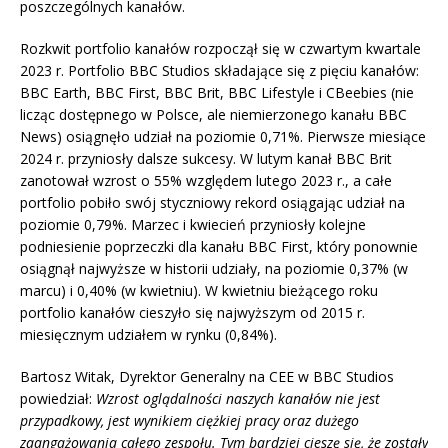
poszczególnych kanałów.
Rozkwit portfolio kanałów rozpoczął się w czwartym kwartale
2023 r. Portfolio BBC Studios składające się z pięciu kanałów:
BBC Earth, BBC First, BBC Brit, BBC Lifestyle i CBeebies (nie
licząc dostępnego w Polsce, ale niemierzonego kanału BBC
News) osiągnęło udział na poziomie 0,71%. Pierwsze miesiące
2024 r. przyniosły dalsze sukcesy. W lutym kanał BBC Brit
zanotował wzrost o 55% względem lutego 2023 r., a całe
portfolio pobiło swój styczniowy rekord osiągając udział na
poziomie 0,79%. Marzec i kwiecień przyniosły kolejne
podniesienie poprzeczki dla kanału BBC First, który ponownie
osiągnął najwyższe w historii udziały, na poziomie 0,37% (w
marcu) i 0,40% (w kwietniu). W kwietniu bieżącego roku
portfolio kanałów cieszyło się najwyższym od 2015 r.
miesięcznym udziałem w rynku (0,84%).
Bartosz Witak, Dyrektor Generalny na CEE w BBC Studios
powiedział:
Wzrost oglądalności naszych kanałów nie jest
przypadkowy, jest wynikiem ciężkiej pracy oraz dużego
zaangażowania całego zespołu. Tym bardziej cieszę się, że zostały