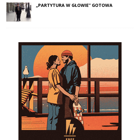
„PARTYTURA W GŁOWIE” GOTOWA