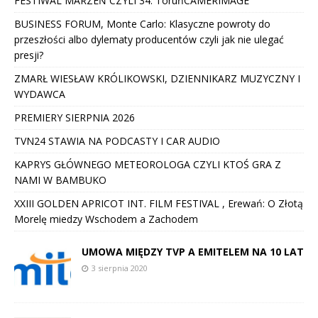
FESTIWAL MARZEŃ CZYLI 34. ToruńCAMERIMAGE
BUSINESS FORUM, Monte Carlo: Klasyczne powroty do
przeszłości albo dylematy producentów czyli jak nie ulegać
presji?
ZMARŁ WIESŁAW KRÓLIKOWSKI, DZIENNIKARZ MUZYCZNY I
WYDAWCA
PREMIERY SIERPNIA 2026
TVN24 STAWIA NA PODCASTY I CAR AUDIO
KAPRYS GŁÓWNEGO METEOROLOGA CZYLI KTOŚ GRA Z
NAMI W BAMBUKO
XXIII GOLDEN APRICOT INT. FILM FESTIVAL , Erewań: O Złotą
Morelę miedzy Wschodem a Zachodem
UMOWA MIĘDZY TVP A EMITELEM NA 10 LAT
3 sierpnia 2020