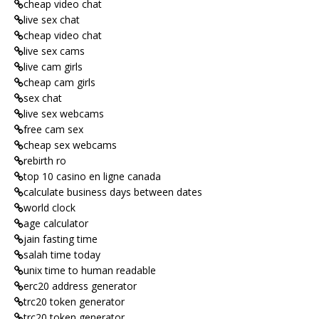
cheap video chat
live sex chat
cheap video chat
live sex cams
live cam girls
cheap cam girls
sex chat
live sex webcams
free cam sex
cheap sex webcams
rebirth ro
top 10 casino en ligne canada
calculate business days between dates
world clock
age calculator
jain fasting time
salah time today
unix time to human readable
erc20 address generator
trc20 token generator
trc20 token generator