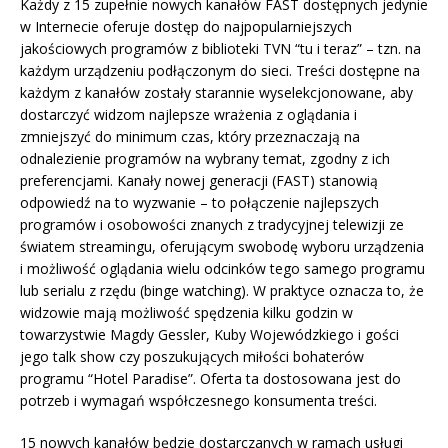
Każdy z 15 zupełnie nowych kanałów FAST dostępnych jedynie
w Internecie oferuje dostęp do najpopularniejszych
jakościowych programów z biblioteki TVN “tu i teraz” – tzn. na
każdym urządzeniu podłączonym do sieci. Treści dostępne na
każdym z kanałów zostały starannie wyselekcjonowane, aby
dostarczyć widzom najlepsze wrażenia z oglądania i
zmniejszyć do minimum czas, który przeznaczają na
odnalezienie programów na wybrany temat, zgodny z ich
preferencjami. Kanały nowej generacji (FAST) stanowią
odpowiedź na to wyzwanie – to połączenie najlepszych
programów i osobowości znanych z tradycyjnej telewizji ze
światem streamingu, oferującym swobodę wyboru urządzenia
i możliwość oglądania wielu odcinków tego samego programu
lub serialu z rzędu (binge watching). W praktyce oznacza to, że
widzowie mają możliwość spędzenia kilku godzin w
towarzystwie Magdy Gessler, Kuby Wojewódzkiego i gości
jego talk show czy poszukujących miłości bohaterów
programu “Hotel Paradise”. Oferta ta dostosowana jest do
potrzeb i wymagań współczesnego konsumenta treści.
15 nowych kanałów będzie dostarczanych w ramach usługi