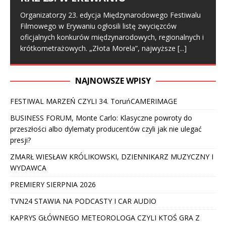
Organizatorzy 23. edycja Międzynarodowego Festiwalu
Filmowego w Erywaniu ogłosili listę zwycięzców
oficjalnych konkurów międzynarodowych, regionalnych i
krótkometrażowych. „Złota Morela”, najwyższe
[...]
NAJNOWSZE WPISY
FESTIWAL MARZEŃ CZYLI 34. ToruńCAMERIMAGE
BUSINESS FORUM, Monte Carlo: Klasyczne powroty do
przeszłości albo dylematy producentów czyli jak nie ulegać
presji?
ZMARŁ WIESŁAW KRÓLIKOWSKI, DZIENNIKARZ MUZYCZNY I
WYDAWCA
PREMIERY SIERPNIA 2026
TVN24 STAWIA NA PODCASTY I CAR AUDIO
KAPRYS GŁÓWNEGO METEOROLOGA CZYLI KTOŚ GRA Z