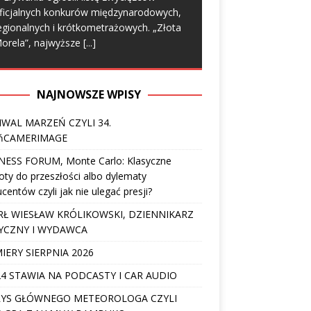
ficjalnych konkurów międzynarodowych,
egionalnych i krótkometrażowych. „Złota
orela”, najwyższe
[...]
NAJNOWSZE WPISY
IWAL MARZEŃ CZYLI 34.
ńCAMERIMAGE
NESS FORUM, Monte Carlo: Klasyczne
ty do przeszłości albo dylematy
centów czyli jak nie ulegać presji?
Ł WIESŁAW KRÓLIKOWSKI, DZIENNIKARZ
YCZNY I WYDAWCA
IERY SIERPNIA 2026
4 STAWIA NA PODCASTY I CAR AUDIO
YS GŁÓWNEGO METEOROLOGA CZYLI