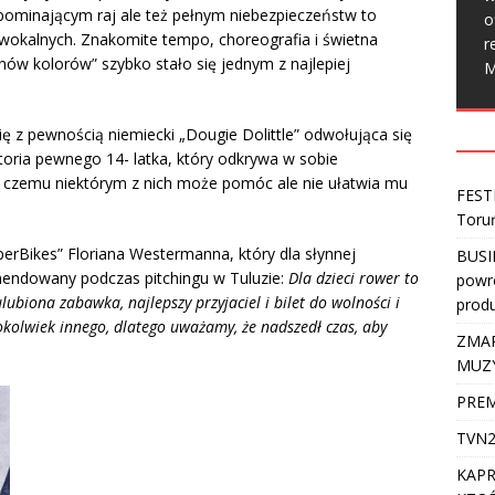
zypominającym raj ale też pełnym niebezpieczeństw to
o
wokalnych. Znakomite tempo, choreografia i świetna
r
onów kolorów” szybko stało się jednym z najlepiej
M
ę z pewnością niemiecki „Dougie Dolittle” odwołująca się
storia pewnego 14- latka, który odkrywa w sobie
i czemu niektórym z nich może pomóc ale nie ułatwia mu
FEST
Toru
perBikes” Floriana Westermanna, który dla słynnej
BUSI
komendowany podczas pitchingu w Tuluzie:
Dla dzieci rower to
powro
ulubiona zabawka, najlepszy przyjaciel i bilet do wolności i
produ
cokolwiek innego, dlatego uważamy, że nadszedł czas, aby
ZMAR
MUZ
PREM
TVN2
KAPR