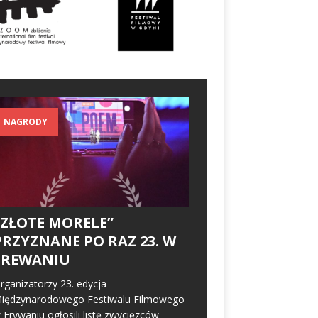
NAGRODY
„ZŁOTE MORELE”
PRZYZNANE PO RAZ 23. W
EREWANIU
rganizatorzy 23. edycja
iędzynarodowego Festiwalu Filmowego
 Erywaniu ogłosili listę zwycięzców