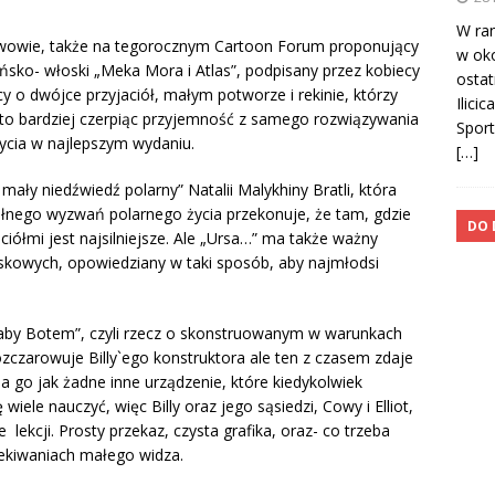
W ran
nawowie, także na tegorocznym Cartoon Forum proponujący
w oko
 fińsko- włoski „Meka Mora i Atlas”, podpisany przez kobiecy
ostat
y o dwójce przyjaciół, małym potworze i rekinie, którzy
Ilici
ęsto bardziej czerpiąc przyjemność z samego rozwiązywania
Sport
życia w najlepszym wydaniu.
[…]
ały niedźwiedź polarny” Natalii Malykhiny Bratli, która
łnego wyzwań polarnego życia przekonuje, że tam, gdzie
DO 
aciółmi jest najsilniejsze. Ale „Ursa…” ma także ważny
iskowych, opowiedziany w taki sposób, aby najmłodsi
 Baby Botem”, czyli rzecz o skonstruowanym w warunkach
czarowuje Billy`ego konstruktora ale ten z czasem zdaje
a go jak żadne inne urządzenie, które kiedykolwiek
iele nauczyć, więc Billy oraz jego sąsiedzi, Cowy i Elliot,
ekcji. Prosty przekaz, czysta grafika, oraz- co trzeba
zekiwaniach małego widza.