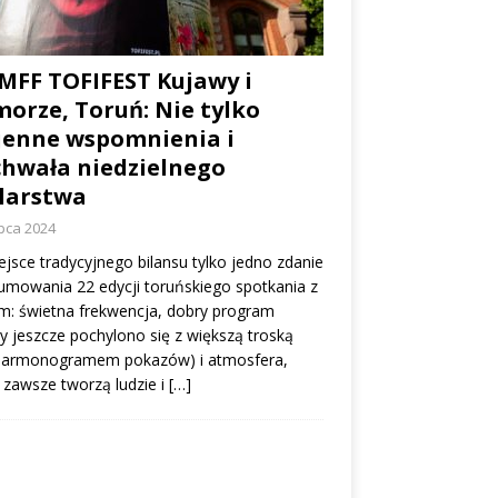
 MFF TOFIFEST Kujawy i
orze, Toruń: Nie tylko
enne wspomnienia i
hwała niedzielnego
larstwa
ipca 2024
jsce tradycyjnego bilansu tylko jedno zdanie
mowania 22 edycji toruńskiego spotkania z
m: świetna frekwencja, dobry program
y jeszcze pochylono się z większą troską
harmonogramem pokazów) i atmosfera,
 zawsze tworzą ludzie i
[…]