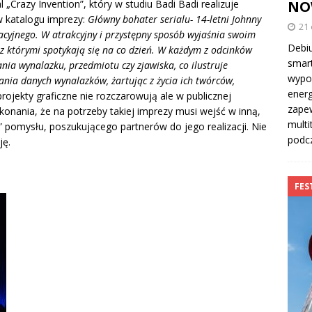
NOW
 „Crazy Invention”, który w studiu Badi Badi realizuje
 katalogu imprezy:
Główny bohater serialu- 14-letni Johnny
21
acyjnego. W atrakcyjny i przystępny sposób wyjaśnia swoim
Debiu
z którymi spotykają się na co dzień. W każdym z odcinków
smar
nia wynalazku, przedmiotu czy zjawiska, co ilustruje
wypos
tania danych wynalazków, żartując z życia ich twórców,
ener
rojekty graficzne nie rozczarowują ale w publicznej
zapew
konania, że na potrzeby takiej imprezy musi wejść w inną,
multi
” pomysłu, poszukującego partnerów do jego realizacji. Nie
podcz
ję.
FES