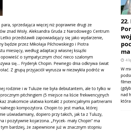
22.
 para, sprzedająca więcej niż poprawnie drugi ze
Pom
tów znad Wisły. Aleksandra Gruda z Narodowego Centrum
woj
 Letko przedstawili zapowiadający się jako wydarzenie,
poc
ny będzie przez Mikołaja Pilchowskiego i Piotra
ma
tu miesięcy, według adaptacji własnej książki
To opowieść o sympatycznym choć nieco szalonym
4 l
nazywa się… Fryderyk Chopin. Pewnego dnia odkrywa świat
W mie
ołać. Z grupą przyjaciół wyrusza w niezwykła podróż w
podsu
filme
(gdyb
rodzinie i w Tuluzie nie była debiutantem, ale to tylko w
nad 
gorocznym pitchingiem (5 miejsce na liście frekwencyjnych
która
ekaz znakomicie ułatwia kontakt z potencjalnymi partnerami
nialnego kompozytora. Chopin to jest marka, której
nie uświadamiany, dopiero przy takich, jak ta z Tuluzy,
na i pozytywnie kojarzona. „Frycek- mały Chopin” ma
 tym bardziej, że zapewnione już w znacznym stopniu