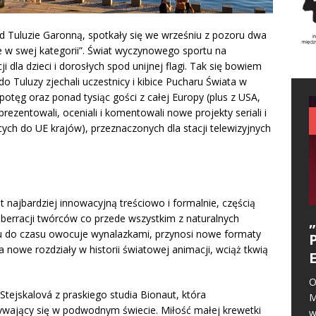
 Tuluzie Garonną, spotkały się we wrześniu z pozoru dwa
ze w swej kategorii”. Świat wyczynowego sportu na
 dla dzieci i dorosłych spod unijnej flagi. Tak się bowiem
o Tuluzy zjechali uczestnicy i kibice Pucharu Świata w
z potęg oraz ponad tysiąc gości z całej Europy (plus z USA,
prezentowali, oceniali i komentowali nowe projekty seriali i
ych do UE krajów), przeznaczonych dla stacji telewizyjnych
t najbardziej innowacyjną treściowo i formalnie, częścią
 aberracji twórców co przede wszystkim z naturalnych
u do czasu owocuje wynalazkami, przynosi nowe formaty
 na nowe rozdziały w historii światowej animacji, wciąż tkwią
O
tejskalová z praskiego studia Bionaut, która
M
wający się w podwodnym świecie. Miłość małej krewetki
w