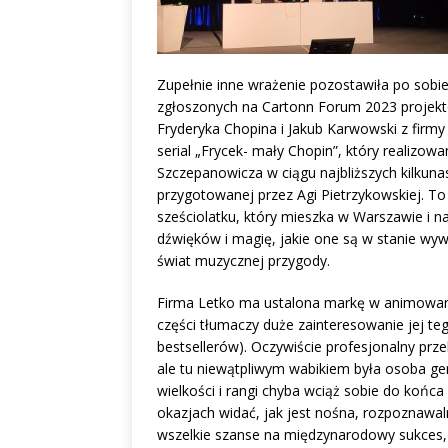
Zupełnie inne wrażenie pozostawiła po sobie
zgłoszonych na Cartonn Forum 2023 projek
Fryderyka Chopina i Jakub Karwowski z firmy
serial „Frycek- mały Chopin”, który realizowa
Szczepanowicza w ciągu najbliższych kilkunas
przygotowanej przez Agi Pietrzykowskiej. 
sześciolatku, który mieszka w Warszawie i 
dźwięków i magię, jakie one są w stanie wyw
świat muzycznej przygody.
Firma Letko ma ustalona markę w animowanej 
części tłumaczy duże zainteresowanie jej te
bestsellerów). Oczywiście profesjonalny prz
ale tu niewątpliwym wabikiem była osoba ge
wielkości i rangi chyba wciąż sobie do końca 
okazjach widać, jak jest nośna, rozpoznawal
wszelkie szanse na międzynarodowy sukces,