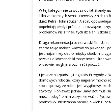
W tej kategorii nie zawodzą od lat Skandy
kilka znakomitych seriali. Pierwszy z nich to
duet: Petra Holm i Suzan Aledin, opowiadając
popełniają błędy i próbują je rozwiązać, cz
problemów niż z finału tych działań! Szkoła 
Druga rekomendacja to norweski film „Ursa, m
zapraszając małych widzów do pięknego i pe
jest najzimniej, ciepło między słodkimi przyj
przekaz o kwestiach klimatycznych i środow
widzowie mogli je zrozumieć i poczuć.
I jeszcze hiszpański „Lingokids Przygody z
domowych robocie, który najpierw mocno roz
sobie sprawę, że robot jest wyjątkowy i koch
stworzył. Ponieważ jednak Baby Bot musi się w
muszą odbyć z nim wszystkie ważne życiowe l
podkreślić- nieustanna pamięć o wieku i oc