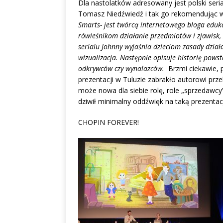
Dla nastolatków adresowany jest polski serial
Tomasz Niedźwiedź i tak go rekomendując w
Smarts- jest twórcą internetowego bloga eduk
rówieśnikom działanie przedmiotów i zjawisk, 
serialu Johnny wyjaśnia dzieciom zasady działa
wizualizacja. Następnie opisuje historię pows
odkrywców czy wynalazców.
Brzmi ciekawie, p
prezentacji w Tuluzie zabrakło autorowi prze
może nowa dla siebie rolę, role „sprzedawcy
dziwił minimalny oddźwięk na taką prezentac
CHOPIN FOREVER!