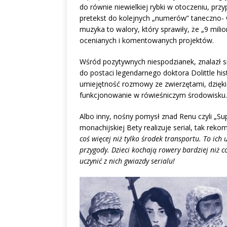
do równie niewielkiej rybki w otoczeniu, pr
pretekst do kolejnych „numerów” taneczno- 
muzyka to walory, który sprawiły, że „9 mili
ocenianych i komentowanych projektów.
Wśród pozytywnych niespodzianek, znalazł si
do postaci legendarnego doktora Dolittle hi
umiejętność rozmowy ze zwierzętami, dzięk
funkcjonowanie w rówieśniczym środowisku.
Albo inny, nośny pomysł znad Renu czyli „Su
monachijskiej Bety realizuje serial, tak re
coś więcej niż tylko środek transportu. To ich 
przygody. Dzieci kochają rowery bardziej niż 
uczynić z nich gwiazdy serialu!