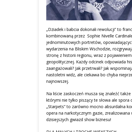
„Dziadek i babcia dokonali rewolucji” to fran
kombinowaną przez Sophie Nivelle Cardinale i
jednominutowych portretów, opowiadających
wydarzenia na Bliskim Wschodzie, rozgrywają
stronę z historii regionu, wraz z pojawieniem 
geopolitycznej. Każdy odcinek odpowiada hist
zaangażowali? Jak przetrwali? Jak wspomin
nastoletni widz, ale ciekawa bo chyba nieprze
najnowszej.
Na liście zaskoczeń musza się znaleźć także 
którymi nie tylko piszący te słowa ale spor
„Starpets” to zarówno mocno absurdalna kom
opera na narkotycznym gazie, zrealizowana
dzisiejszych gwiazd show biznesu!
DLA MAŁYCH I TROCHĘ WIĘKSZYCH