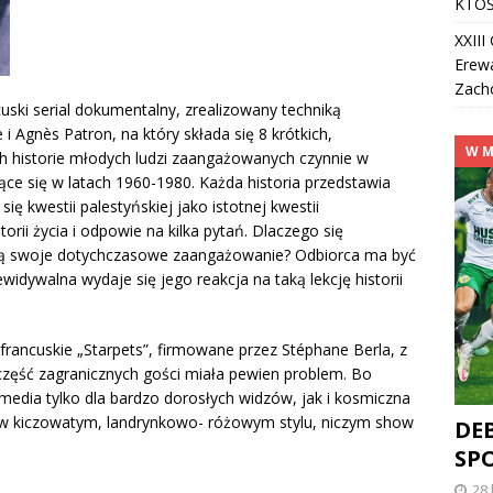
KTOŚ
XXII
Erew
Zach
cuski serial dokumentalny, zrealizowany techniką
 Agnès Patron, na który składa się 8 krótkich,
W M
 historie młodych ludzi zaangażowanych czynnie w
ce się w latach 1960-1980. Każda historia przedstawia
się kwestii palestyńskiej jako istotnej kwestii
orii życia i odpowie na kilka pytań. Dlaczego się
ają swoje dotychczasowe zaangażowanie? Odbiorca ma być
widywalna wydaje się jego reakcja na taką lekcję historii
francuskie „Starpets”, firmowane przez Stéphane Berla, z
a część zagranicznych gości miała pewien problem. Bo
edia tylko dla bardzo dorosłych widzów, jak i kosmiczna
 w kiczowatym, landrynkowo- różowym stylu, niczym show
DEB
SP
28 