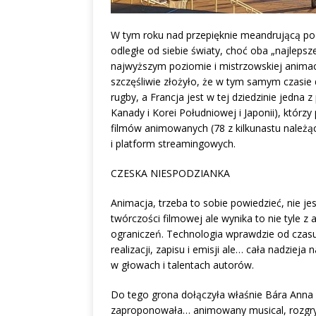
W tym roku nad przepięknie meandrującą pod
odległe od siebie światy, choć oba „najleps
najwyższym poziomie i mistrzowskiej animacji
szczęśliwie złożyło, że w tym samym czasie d
rugby, a Francja jest w tej dziedzinie jedna 
Kanady i Korei Południowej i Japonii), którzy 
filmów animowanych (78 z kilkunastu należąc
i platform streamingowych.
CZESKA NIESPODZIANKA
Animacja, trzeba to sobie powiedzieć, nie jes
twórczości filmowej ale wynika to nie tyle z
ograniczeń. Technologia wprawdzie od czas
realizacji, zapisu i emisji ale… cała nadzieja
w głowach i talentach autorów.
Do tego grona dołączyła właśnie Bára Anna S
zaproponowała… animowany musical, rozgry