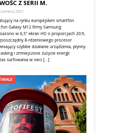
OŚC Z SERII M.
 czerwca 2021
tujący na rynku europejskim smartfon
tfon Galaxy M12 firmy Samsung
ażono w 6,5” ekran HD o proporcjach 20:9,
gooszczędny 8-rdzeniowego procesor
niający szybkie działanie urządzenia, płynny
tasking i zmniejszone zużycie energii
as surfowania w sieci
[…]
TIWALE