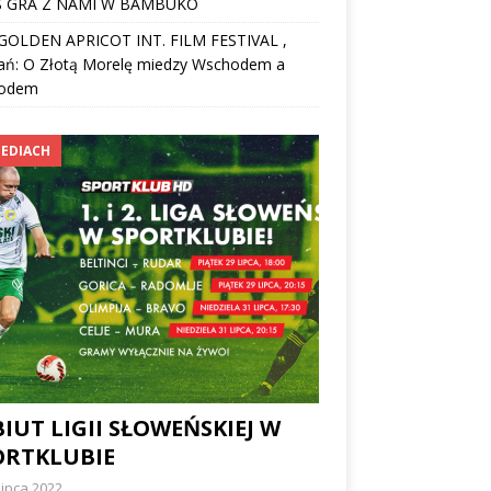
 GRA Z NAMI W BAMBUKO
I GOLDEN APRICOT INT. FILM FESTIVAL ,
ań: O Złotą Morelę miedzy Wschodem a
odem
EDIACH
IUT LIGII SŁOWEŃSKIEJ W
ORTKLUBIE
lipca 2022