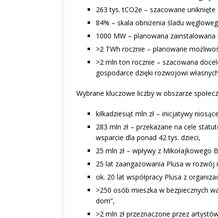
263 tys. tCO2e – szacowane uniknięte 
84% – skala obniżenia śladu węgloweg
1000 MW – planowana zainstalowana
>2 TWh rocznie – planowane możliwości
>2 mln ton rocznie – szacowana docelo
gospodarce dzięki rozwojowi własnyc
Wybrane kluczowe liczby w obszarze społec
kilkadziesiąt mln zł – inicjatywy nio
283 mln zł – przekazane na cele statut
wsparcie dla ponad 42 tys. dzieci,
25 mln zł – wpływy z Mikołajkowego B
25 lat zaangażowania Plusa w rozwój i
ok. 20 lat współpracy Plusa z organ
>250 osób mieszka w bezpiecznych w
dom”,
>2 mln zł przeznaczone przez artystó