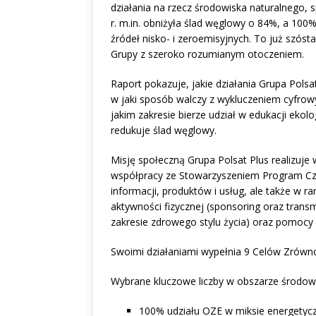
działania na rzecz środowiska naturalnego,
r. m.in. obniżyła ślad węglowy o 84%, a 100%
źródeł nisko- i zeroemisyjnych. To już szósta
Grupy z szeroko rozumianym otoczeniem.
Raport pokazuje, jakie działania Grupa Pols
w jaki sposób walczy z wykluczeniem cyfrowym
jakim zakresie bierze udział w edukacji ekol
redukuje ślad węglowy.
Misję społeczną Grupa Polsat Plus realizuje
współpracy ze Stowarzyszeniem Program Czy
informacji, produktów i usług, ale także w r
aktywności fizycznej (sponsoring oraz transm
zakresie zdrowego stylu życia) oraz pomocy 
Swoimi działaniami wypełnia 9 Celów Zró
Wybrane kluczowe liczby w obszarze środo
100% udziału OZE w miksie energetycz