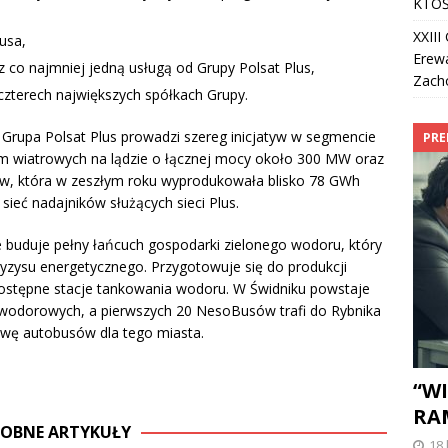
KTOŚ
XXII
usa,
Erew
co najmniej jedną usługą od Grupy Polsat Plus,
Zach
czterech największych spółkach Grupy.
+ Grupa Polsat Plus prowadzi szereg inicjatyw w segmencie
PRE
farm wiatrowych na lądzie o łącznej mocy około 300 MW oraz
w, która w zeszłym roku wyprodukowała blisko 78 GWh
 sieć nadajników służących sieci Plus.
 buduje pełny łańcuch gospodarki zielonego wodoru, który
ryzysu energetycznego. Przygotowuje się do produkcji
ostępne stacje tankowania wodoru. W Świdniku powstaje
 wodorowych, a pierwszych 20 NesoBusów trafi do Rybnika
wę autobusów dla tego miasta.
“WI
RA
OBNE ARTYKUŁY
18 