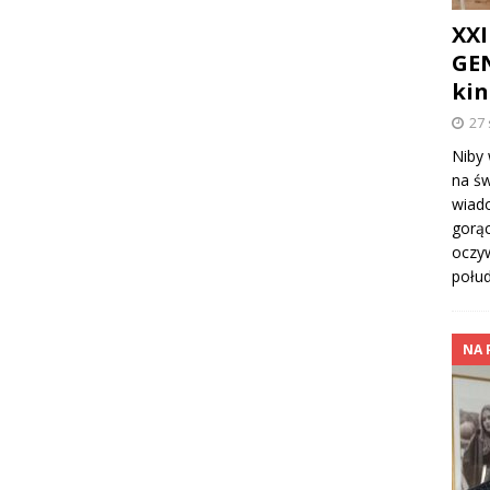
XXI
GEN
kin
27 
Niby 
na św
wiado
gorąc
oczyw
połu
NA 