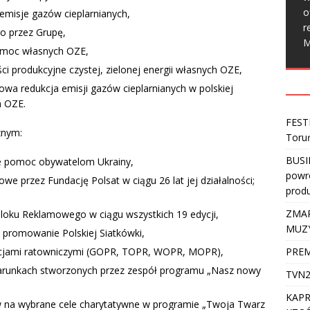
o
emisje gazów cieplarnianych,
r
o przez Grupę,
M
 moc własnych OZE,
 produkcyjne czystej, zielonej energii własnych OZE,
wa redukcja emisji gazów cieplarnianych w polskiej
h OZE.
FEST
znym:
Toru
BUSI
sące pomoc obywatelom Ukrainy,
powro
owe przez Fundację Polsat w ciągu 26 lat jej działalności;
produ
ZMAR
loku Reklamowego w ciągu wszystkich 19 edycji,
MUZ
 promowanie Polskiej Siatkówki,
PREM
izacjami ratowniczymi (GOPR, TOPR, WOPR, MOPR),
arunkach stworzonych przez zespół programu „Nasz nowy
TVN2
KAPR
w na wybrane cele charytatywne w programie „Twoja Twarz