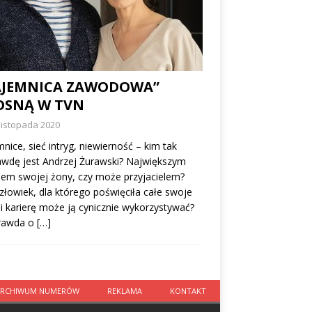
AJEMNICA ZAWODOWA”
OSNĄ W TVN
listopada 2020
nice, sieć intryg, niewierność – kim tak
wdę jest Andrzej Żurawski? Największym
em swojej żony, czy może przyjacielem?
złowiek, dla którego poświęciła całe swoje
 i karierę może ją cynicznie wykorzystywać?
prawda o
[…]
ARCHIWUM NUMERÓW
REKLAMA
KONTAKT