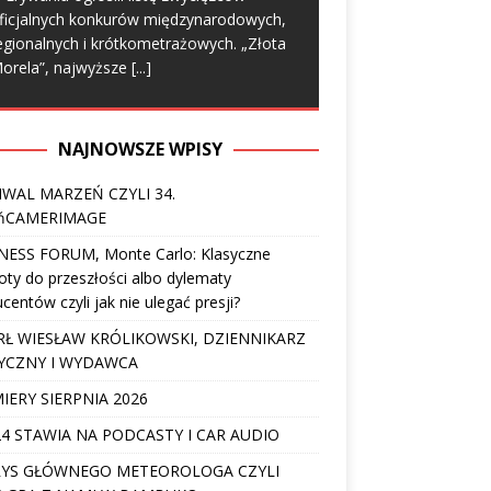
ficjalnych konkurów międzynarodowych,
egionalnych i krótkometrażowych. „Złota
orela”, najwyższe
[...]
NAJNOWSZE WPISY
IWAL MARZEŃ CZYLI 34.
ńCAMERIMAGE
NESS FORUM, Monte Carlo: Klasyczne
ty do przeszłości albo dylematy
centów czyli jak nie ulegać presji?
Ł WIESŁAW KRÓLIKOWSKI, DZIENNIKARZ
YCZNY I WYDAWCA
IERY SIERPNIA 2026
4 STAWIA NA PODCASTY I CAR AUDIO
YS GŁÓWNEGO METEOROLOGA CZYLI