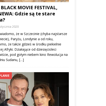
 BLACK MOVIE FESTIVAL,
EWA: Gdzie są te stare
a?
stycznia 2020
wiadomo, że w Szczecinie (chyba najstarsze
iecie), Paryżu, Londynie a od roku,
mo, że także gdzieś w środku piekielnie
ej Afryki. Działające od dziesięcioleci
iście, pod gołym niebem kino Rewolucja na
dniu Sudanu,
[…]
PLANIE