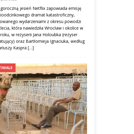
goroczną jesień Netflix zapowiada emisję
ioodcinkowego dramat katastroficzny,
irowanego wydarzeniami z okresu powodzi
clecia, która nawiedziła Wrocław i okolice w
roku, w reżyserii Jana Holoubka (reżyser
tujący) oraz Bartłomieja Ignaciuka, według
ariuszy Kaspra
[…]
TIWALE