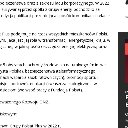
 społeczeństwa oraz z zakresu ładu korporacyjnego. W 2022
 zużywanej przez spółki z Grupy energii pochodziło ze
 edycja publikacji prezentująca sposób komunikacji i relacje
at Plus podejmuje na rzecz wszystkich mieszkańców Polski,
, jaka jest jej rola w transformacji energetycznej kraju, w
ogicznej, w jaki sposób oszczędza energię elektryczną oraz
 w 5 obszarach: ochrony środowiska naturalnego (m.in. we
sta Polska), bezpieczeństwa (teleinformatycznego,
amach wsparcia służb ratowniczych), promocji sportu i
isje sportowe), edukacji (zwłaszcza ekologicznej i w
dzieciom (we współpracy z Fundacją Polsat).
wnoważonego Rozwoju ONZ.
wiskowym:
O
M
nym Grupy Polsat Plus w 2022 r.,
w