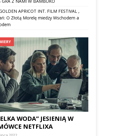
 GRA Z NAMI W BAMBUKO
I GOLDEN APRICOT INT. FILM FESTIVAL ,
ań: O Złotą Morelę miedzy Wschodem a
odem
MIERY
ELKA WODA” JESIENIĄ W
MÓWCE NETFLIXA
lipca 2022