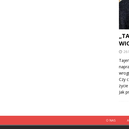
„T
WI
26 
Tajem
napra
wrogi
Czy c
życie
Jak 
O NAS