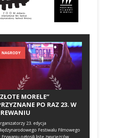
NAGRODY
„ZŁOTE MORELE”
PRZYZNANE PO RAZ 23. W
EREWANIU
rganizatorzy 23. edycja
iędzynarodowego Festiwalu Filmowego
 Erywaniu ogłosili listę zwycięzców