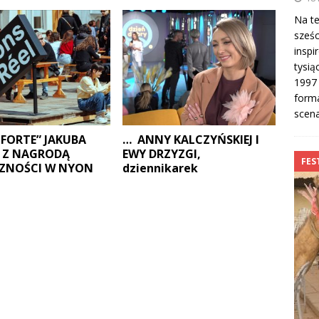
Na te
sześc
insp
tysią
1997 
forma
scen
FORTE” JAKUBA
… ANNY KALCZYŃSKIEJ I
 Z NAGRODĄ
EWY DRZYZGI,
FES
CZNOŚCI W NYON
dziennikarek