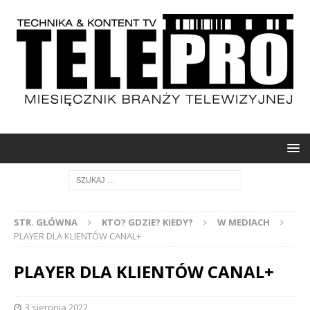
STR. GŁÓWNA
KTO? GDZIE? KIEDY?
W MEDIACH
PLAYER DLA KLIENTÓW CANAL+
PLAYER DLA KLIENTÓW CANAL+
3 sierpnia 2022