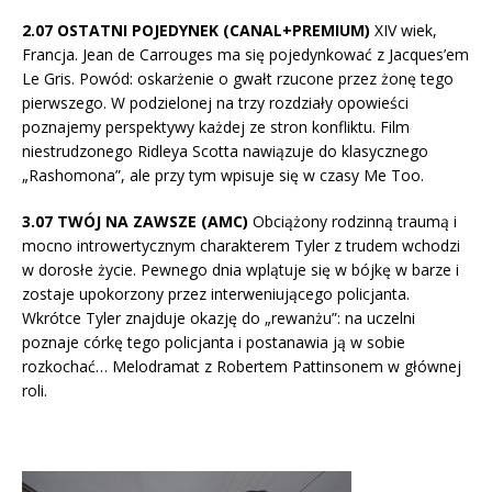
2.07 OSTATNI POJEDYNEK (CANAL+PREMIUM)
XIV wiek,
Francja. Jean de Carrouges ma się pojedynkować z Jacques’em
Le Gris. Powód: oskarżenie o gwałt rzucone przez żonę tego
pierwszego. W podzielonej na trzy rozdziały opowieści
poznajemy perspektywy każdej ze stron konfliktu. Film
niestrudzonego Ridleya Scotta nawiązuje do klasycznego
„Rashomona”, ale przy tym wpisuje się w czasy Me Too.
3.07 TWÓJ NA ZAWSZE (AMC)
Obciążony rodzinną traumą i
mocno introwertycznym charakterem Tyler z trudem wchodzi
w dorosłe życie. Pewnego dnia wplątuje się w bójkę w barze i
zostaje upokorzony przez interweniującego policjanta.
Wkrótce Tyler znajduje okazję do „rewanżu”: na uczelni
poznaje córkę tego policjanta i postanawia ją w sobie
rozkochać… Melodramat z Robertem Pattinsonem w głównej
roli.