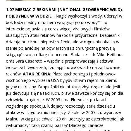
1.07 MIESIĄC Z REKINAMI (NATIONAL GEOGRAPHIC WILD)
:
POJEDYNEK W WODZIE
: „Nagle wyskoczył z wody, uderzył w
bok łodzi i jednym ruchem wciągnął go do wody!” – w
internecie pojawia się coraz więcej viralowych filmików
ukazujących ataki rekinów na łodzie przybrzeżne. Drapieżniki
działają po cichu i niepostrzeżenie, ale w mgnieniu oka są w
stanie pojawić się na powierzchni i z chirurgiczną precyzją
ściągnąć swoją ofiarę do oceanu. Badacze – dr Mike Heithaus
oraz Sara Casareto – wspólnie przeprowadzają śledztwa
wokół tych wydarzeń, rzucając nowe światło na zachowanie
rekinów.
ATAK REKINA
: Plaże zachodniego i południowo-
wschodniego wybrzeża USA byłyby istnym rajem na Ziemi,
gdyby nie rekiny. Drapieżniki nie atakują zbyt często, ale jeśli
już decydują się na taki ruch, prawie zawsze kończy się on dla
człowieka tragicznie. W 2003 r. na Florydzie, po latach
względnego spokoju, ludojady rozpoczęły serię dziesięciu
ataków w ciągu ośmiu miesięcy. Z kolei w 2007 r. u wybrzeży
Malibu, w ciągu zaledwie 120 dni uderzyły aż czterokrotnie. Jak
wytłumaczyć taką czarną passę? Dlaczego żarłacze