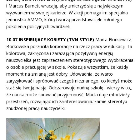
i Marcus Burnett wracają, aby zmierzyć się z największym
wyzwaniem w swojej karierze. W akcji pomaga im specjalna
jednostka AMMO, którą tworzą przedstawiciele młodego
pokolenia policyjnych twardzieli.
10.07 INSPIRUJACE KOBIETY (TVN STYLE)
Marta Florkiewicz-
Borkowska porzuciła korporację na rzecz pracy w edukacji. Ta
kolorowa, zakręcona i zarażająca pozytywną energią
nauczycielka jest zaprzeczeniem stereotypowego wyobrażenia
o osobie pracującej w szkole. Pokazuje wszystkim, że każdy
moment na zmianę jest dobry. Udowadnia, że warto
zaryzykować i spróbować czegoś nieznanego, co kiedyś może
stać się twoją pasją. Odczarowuje nudną szkolę i wierzy w to,,
że nauka może sprawiać przyjemność. Marta daje młodzieży
przestrzeń, rozwijając ich zainteresowania. Łamie stereotyp
znudzonej pracą nauczycielki.