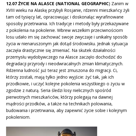
12.07 ŻYCIE NA ALASCE (NATIONAL GEOGRAPHIC
) Zanim w
XVIII wieku na Alaskę przybyli Rosjanie, rdzenni mieszkańcy żyli
tam od tysięcy lat, opracowując i doskonaląc wyrafinowane
sposoby przetrwania. Ich tradycje i metody były przekazywane
z pokolenia na pokolenie. Wbrew wszelkim przeciwnościom
losu udało im się zachować swoje zwyczaje i unikalny sposób
życia w nienaruszonym jak dotąd środowisku. Jednak sytuacja
zaczęła drastycznie się zmieniać. Na skutek działalności
przemysłu wydobywczego na Alasce zaczęło dochodzić do
degradacji przyrody i nieodwracalnych zmian klimatycznych.
Rdzenna ludność już teraz jest zmuszona do migracji. Ci,
którzy zostali, mają tylko jedno wyjście: żyć tak, jak ich
przodkowie, i uczyć kolejne pokolenia wszystkiego o życiu w
zgodzie z naturą. Seria śledzi losy nielicznych spośród
pierwotnych mieszkańców, którzy polegają na dawnej
mądrości przodków, a także na technikach polowania,
budowania i przetrwania, aby zapewnić życie sobie i kolejnym
pokoleniom.