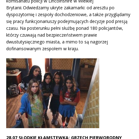
komisariatu policji w Lincolnshire w Wielkiej
Brytanii. Odwiedzamy ukryte zakamarki: od aresztu po
dyspozytornię i zespoły dochodzeniowe, a także przyglądamy
się pracy funkcjonariuszy podejmujących decyzje pod presją
czasu. Na posterunku pełni służbę ponad 180 policjantów,
którzy czuwają nad bezpieczeństwem prawie
dwustutysięcznego miasta, a mimo to są nagorzej
dofinansowanym zespołem w kraju.
28.07 SŁODKIE KŁAMSTEWKA: GRZECH PIERWORODNY