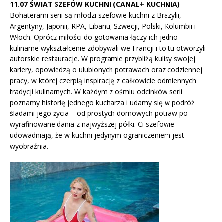
11.07 ŚWIAT SZEFÓW KUCHNI (CANAL+ KUCHNIA)
Bohaterami serii są młodzi szefowie kuchni z Brazylii,
Argentyny, Japonii, RPA, Libanu, Szwecji, Polski, Kolumbii i
Włoch. Oprócz miłości do gotowania łączy ich jedno –
kulinarne wykształcenie zdobywali we Francji i to tu otworzyli
autorskie restauracje. W programie przybliżą kulisy swojej
kariery, opowiedzą o ulubionych potrawach oraz codziennej
pracy, w której czerpią inspirację z całkowicie odmiennych
tradycji kulinarnych. W każdym z ośmiu odcinków serii
poznamy historię jednego kucharza i udamy się w podróż
śladami jego życia – od prostych domowych potraw po
wyrafinowane dania z najwyższej półki. Ci szefowie
udowadniają, że w kuchni jedynym ograniczeniem jest
wyobraźnia.