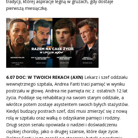
tradycji, której aspiracje legną w gruzach, gdy dostaje
pierwszą miesiączkę.
6.07 DOC: W TWOICH REKACH (AXN)
Lekarz i szef oddziału
wewnętrznego szpitala, Andrea Fanti traci pamięć w wyniku
postrzału w głowę. Andrea nie pamięta nic z ostatnich 12 lat
życia. Poddaje się rehabilitacji na swoim starym oddziale, a
wkrótce potem zostaje asystentem swoich byłych stażystów.
Kiedyś budzący postrach szef, dziś musi zmierzyć się z nową
rolą w szpitalu oraz walką o odzyskanie pamięci i rodziny.
Drugi sezon serialu opowiada o nadziei i doświadczeniu
ciężkiej choroby, jako o drugiej szansie, które daje życie.