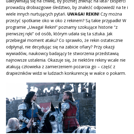
uaktywniają się na chwilę, by później zniknąć na lata? Eksperci
prowadzą drobiazgowe śledztwo, by znaleźć odpowiedź na te i
wiele innych nurtujących pytań.
UWAGA! REKIN!
Czy można
przeżyć spotkanie oko w oko z rekinem? Są takie przypadki! W
programie „Uwaga! Rekin!” poznamy szokujące historie “z
pierwszej ręki” od osób, którym udała się ta sztuka. Jak
przebiegał moment ataku? Co sprawiło, że rekin ostatecznie
odpłynął, nie decydując się na zabicie ofiary? Przy okazji
wywiadów, naukowcy badający te stworzenia przedstawią
najnowsze ustalenia. Okazuje się, że niektóre rekiny wcale nie
atakują człowieka z zamierzeniem pożarcia go – część z
drapieżników widzi w ludziach konkurencję w walce o pokarm.