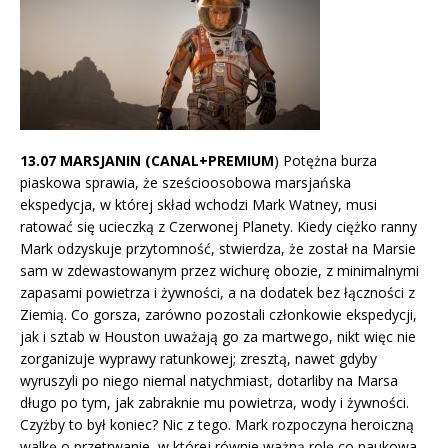
13.07 MARSJANIN (CANAL+PREMIUM
) Potężna burza
piaskowa sprawia, że sześcioosobowa marsjańska
ekspedycja, w której skład wchodzi Mark Watney, musi
ratować się ucieczką z Czerwonej Planety. Kiedy ciężko ranny
Mark odzyskuje przytomność, stwierdza, że został na Marsie
sam w zdewastowanym przez wichurę obozie, z minimalnymi
zapasami powietrza i żywności, a na dodatek bez łączności z
Ziemią. Co gorsza, zarówno pozostali członkowie ekspedycji,
jak i sztab w Houston uważają go za martwego, nikt więc nie
zorganizuje wyprawy ratunkowej; zresztą, nawet gdyby
wyruszyli po niego niemal natychmiast, dotarliby na Marsa
długo po tym, jak zabraknie mu powietrza, wody i żywności.
Czyżby to był koniec? Nic z tego. Mark rozpoczyna heroiczną
walkę o przetrwanie, w której równie ważną rolę co naukowa