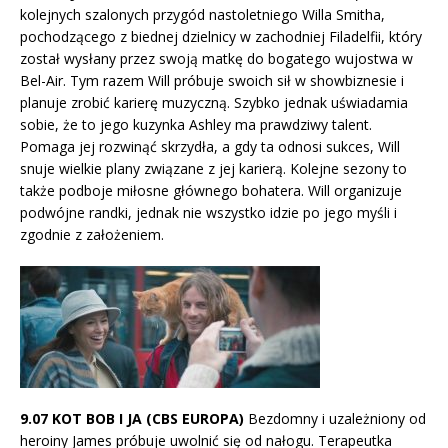
kolejnych szalonych przygód nastoletniego Willa Smitha,
pochodzącego z biednej dzielnicy w zachodniej Filadelfii, który
został wysłany przez swoją matkę do bogatego wujostwa w
Bel-Air. Tym razem Will próbuje swoich sił w showbiznesie i
planuje zrobić karierę muzyczną. Szybko jednak uświadamia
sobie, że to jego kuzynka Ashley ma prawdziwy talent.
Pomaga jej rozwinąć skrzydła, a gdy ta odnosi sukces, Will
snuje wielkie plany związane z jej karierą. Kolejne sezony to
także podboje miłosne głównego bohatera. Will organizuje
podwójne randki, jednak nie wszystko idzie po jego myśli i
zgodnie z założeniem.
9.07 KOT BOB I JA (CBS EUROPA)
Bezdomny i uzależniony od
heroiny James próbuje uwolnić się od nałogu. Terapeutka