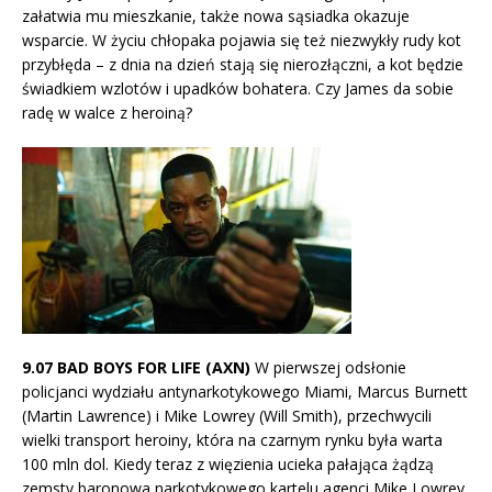
załatwia mu mieszkanie, także nowa sąsiadka okazuje
wsparcie. W życiu chłopaka pojawia się też niezwykły rudy kot
przybłęda – z dnia na dzień stają się nierozłączni, a kot będzie
świadkiem wzlotów i upadków bohatera. Czy James da sobie
radę w walce z heroiną?
9.07 BAD BOYS FOR LIFE (AXN)
W pierwszej odsłonie
policjanci wydziału antynarkotykowego Miami, Marcus Burnett
(Martin Lawrence) i Mike Lowrey (Will Smith), przechwycili
wielki transport heroiny, która na czarnym rynku była warta
100 mln dol. Kiedy teraz z więzienia ucieka pałająca żądzą
zemsty baronowa narkotykowego kartelu agenci Mike Lowrey