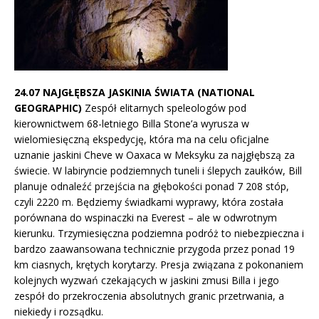
24.07 NAJGŁĘBSZA JASKINIA ŚWIATA (NATIONAL
GEOGRAPHIC)
Zespół elitarnych speleologów pod
kierownictwem 68-letniego Billa Stone’a wyrusza w
wielomiesięczną ekspedycję, która ma na celu oficjalne
uznanie jaskini Cheve w Oaxaca w Meksyku za najgłębszą za
świecie. W labiryncie podziemnych tuneli i ślepych zaułków, Bill
planuje odnaleźć przejścia na głębokości ponad 7 208 stóp,
czyli 2220 m. Będziemy świadkami wyprawy, która została
porównana do wspinaczki na Everest – ale w odwrotnym
kierunku. Trzymiesięczna podziemna podróż to niebezpieczna i
bardzo zaawansowana technicznie przygoda przez ponad 19
km ciasnych, krętych korytarzy. Presja związana z pokonaniem
kolejnych wyzwań czekających w jaskini zmusi Billa i jego
zespół do przekroczenia absolutnych granic przetrwania, a
niekiedy i rozsądku.