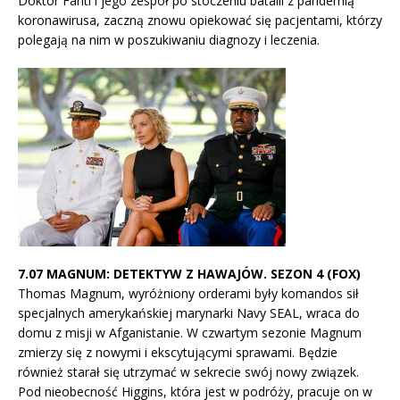
Doktor Fanti i jego zespół po stoczeniu batalii z pandemią
koronawirusa, zaczną znowu opiekować się pacjentami, którzy
polegają na nim w poszukiwaniu diagnozy i leczenia.
7.07 MAGNUM: DETEKTYW Z HAWAJÓW. SEZON 4 (FOX)
Thomas Magnum, wyróżniony orderami były komandos sił
specjalnych amerykańskiej marynarki Navy SEAL, wraca do
domu z misji w Afganistanie. W czwartym sezonie Magnum
zmierzy się z nowymi i ekscytującymi sprawami. Będzie
również starał się utrzymać w sekrecie swój nowy związek.
Pod nieobecność Higgins, która jest w podróży, pracuje on w