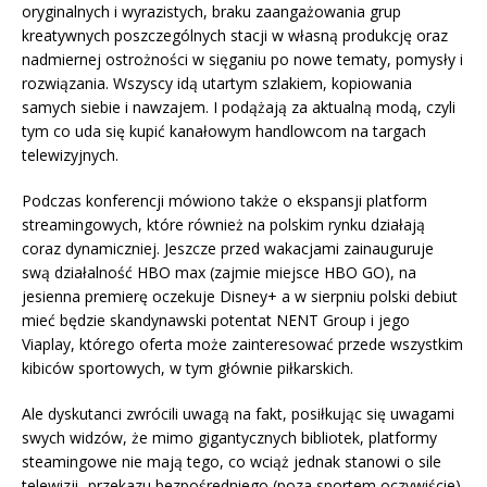
oryginalnych i wyrazistych, braku zaangażowania grup
kreatywnych poszczególnych stacji w własną produkcję oraz
nadmiernej ostrożności w sięganiu po nowe tematy, pomysły i
rozwiązania. Wszyscy idą utartym szlakiem, kopiowania
samych siebie i nawzajem. I podążają za aktualną modą, czyli
tym co uda się kupić kanałowym handlowcom na targach
telewizyjnych.
Podczas konferencji mówiono także o ekspansji platform
streamingowych, które również na polskim rynku działają
coraz dynamiczniej. Jeszcze przed wakacjami zainauguruje
swą działalność HBO max (zajmie miejsce HBO GO), na
jesienna premierę oczekuje Disney+ a w sierpniu polski debiut
mieć będzie skandynawski potentat NENT Group i jego
Viaplay, którego oferta może zainteresować przede wszystkim
kibiców sportowych, w tym głównie piłkarskich.
Ale dyskutanci zwrócili uwagą na fakt, posiłkując się uwagami
swych widzów, że mimo gigantycznych bibliotek, platformy
steamingowe nie mają tego, co wciąż jednak stanowi o sile
telewizji- przekazu bezpośredniego (poza sportem oczywiście).