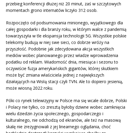
przebieg konferencji dłużej niż 20 minut, zaś w szczytowych
momentach grono internatów liczyło 312 osob.
Rozpoczęto od podsumowania minionego, wyjątkowego dla
całej gospodarki i dla branży roku, w którym walce z pandemią
towarzyszyła w tle ekspansja technologii 5G. Wszystkie polskie
telekomy budują w niej swe sieci, co dobrze wróży na
przyszłość. Podobnie jak zdecydowana akcja wszystkich
mediów wobec planowanego przez władze wprowadzenia
podatku od reklam. Wiadomość dnia, miesiąca i sezonu to
oczywiście fuzja amerykańskich gigantów, której skutkiem
może być zmiana właściciela jednej z największych
działających na Wisłą stacji czyli TVN. Ale to dopiero jesienią,
może wiosną 2022 roku.
Póki co rynek telewizyjny w Polsce ma się wcale dobrze, Polski
i Polacy nie tylko, co zresztą byłoby dziwne wobec zamknięcia
wielu dziedzin życia społecznego, gospodarczego i
kulturalnego, nie odchodzą od ekranów, ale też na masową
skalę nie zrezygnowali z jej linearnego oglądania, choć