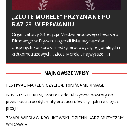
„ZŁOTE MORELE” PRZYZNANE PO
RAZ 23. W EREWANIU
Organizatorzy 23. edycja Międzynarodowego Festiwalu
Filmowego w Erywaniu ogłosili listę zwycięzców
oficjalnych konkurów międzynarodowych, regionalnych i
krótkometrażowych. „Złota Morela”, najwyższe
[...]
NAJNOWSZE WPISY
FESTIWAL MARZEŃ CZYLI 34. ToruńCAMERIMAGE
BUSINESS FORUM, Monte Carlo: Klasyczne powroty do
przeszłości albo dylematy producentów czyli jak nie ulegać
presji?
ZMARŁ WIESŁAW KRÓLIKOWSKI, DZIENNIKARZ MUZYCZNY I
WYDAWCA