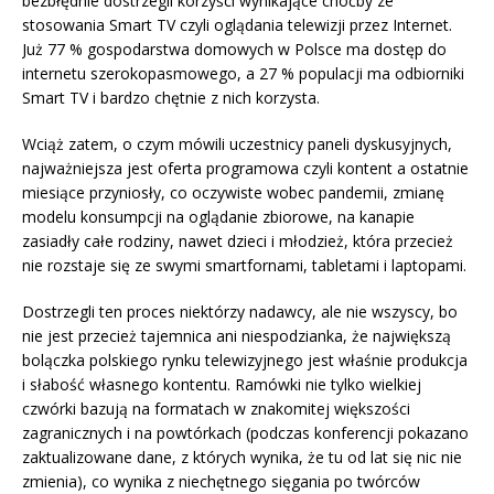
bezbłędnie dostrzegli korzyści wynikające choćby ze
stosowania Smart TV czyli oglądania telewizji przez Internet.
Już 77 % gospodarstwa domowych w Polsce ma dostęp do
internetu szerokopasmowego, a 27 % populacji ma odbiorniki
Smart TV i bardzo chętnie z nich korzysta.
Wciąż zatem, o czym mówili uczestnicy paneli dyskusyjnych,
najważniejsza jest oferta programowa czyli kontent a ostatnie
miesiące przyniosły, co oczywiste wobec pandemii, zmianę
modelu konsumpcji na oglądanie zbiorowe, na kanapie
zasiadły całe rodziny, nawet dzieci i młodzież, która przecież
nie rozstaje się ze swymi smartfornami, tabletami i laptopami.
Dostrzegli ten proces niektórzy nadawcy, ale nie wszyscy, bo
nie jest przecież tajemnica ani niespodzianka, że największą
bolączka polskiego rynku telewizyjnego jest właśnie produkcja
i słabość własnego kontentu. Ramówki nie tylko wielkiej
czwórki bazują na formatach w znakomitej większości
zagranicznych i na powtórkach (podczas konferencji pokazano
zaktualizowane dane, z których wynika, że tu od lat się nic nie
zmienia), co wynika z niechętnego sięgania po twórców