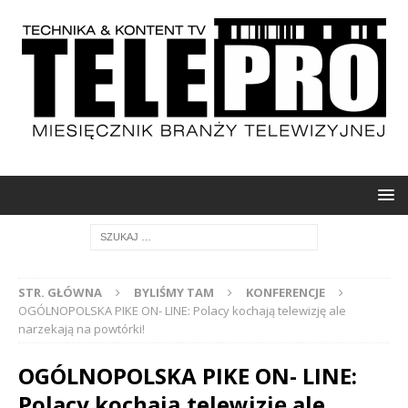
STR. GŁÓWNA
BYLIŚMY TAM
KONFERENCJE
OGÓLNOPOLSKA PIKE ON- LINE: Polacy kochają telewizję ale
narzekają na powtórki!
OGÓLNOPOLSKA PIKE ON- LINE:
Polacy kochają telewizję ale