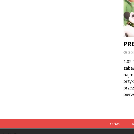
PRE
30 
1.05 
zaba
najmł
przy
prze
pier
O NAS