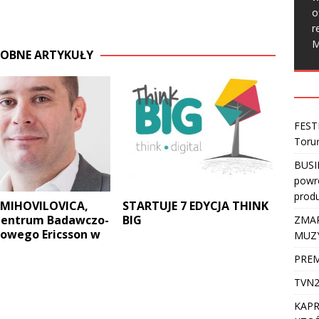
o
r
M
OBNE ARTYKUŁY
FEST
Toru
BUSI
powro
produ
 MIHOVILOVICA,
STARTUJE 7 EDYCJA THINK
Centrum Badawczo-
BIG
ZMAR
owego Ericsson w
MUZ
PREM
TVN2
KAPR