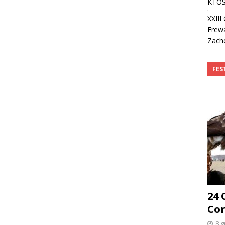
KTOŚ
XXII
Erew
Zach
FES
24
Cor
8 g