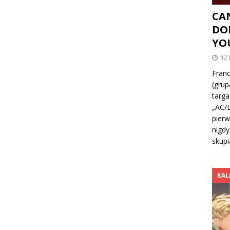
CA
DO
YO
12 
Fran
(grup
targ
„AC/D
pier
nigdy
skupi
KAL