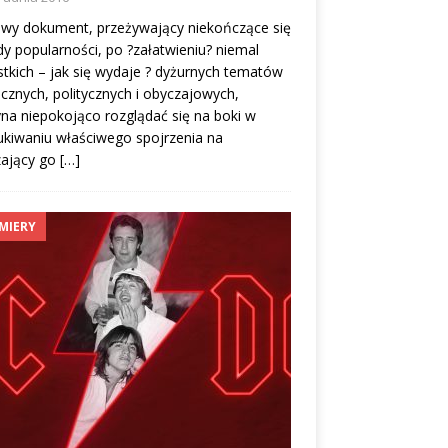
owy dokument, przeżywający niekończące się
y popularności, po ?załatwieniu? niemal
tkich – jak się wydaje ? dyżurnych tematów
cznych, politycznych i obyczajowych,
na niepokojąco rozglądać się na boki w
kiwaniu właściwego spojrzenia na
zający go
[…]
MIERY