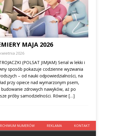
MIERY MAJA 2026
kwietnia 2026
TROJACZKI (POLSAT JIMJAM) Serial w lekki i
wny sposób pokazuje codzienne wyzwania
odszych – od nauki odpowiedzialności, na
kład przy opiece nad wymarzonym psem,
z budowanie zdrowych nawyków, aż po
wsze próby samodzielności. Równie
[…]
ARCHIWUM NUMERÓW
REKLAMA
KONTAKT