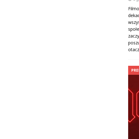
Film
dekad
wszys
społe
zaczy
poszu
otac
PRE