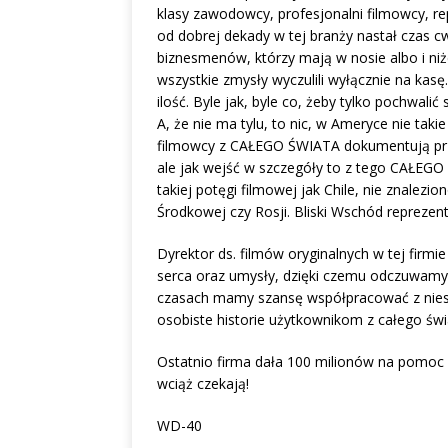
klasy zawodowcy, profesjonalni filmowcy, re
od dobrej dekady w tej branży nastał czas 
biznesmenów, którzy mają w nosie albo i niże
wszystkie zmysły wyczulili wyłącznie na kas
ilość. Byle jak, byle co, żeby tylko pochwali
A, że nie ma tylu, to nic, w Ameryce nie tak
filmowcy z CAŁEGO ŚWIATA dokumentują przeb
ale jak wejść w szczegóły to z tego CAŁEGO
takiej potęgi filmowej jak Chile, nie znalez
Środkowej czy Rosji. Bliski Wschód reprezent
Dyrektor ds. filmów oryginalnych w tej firmi
serca oraz umysły, dzięki czemu odczuwam
czasach mamy szansę współpracować z nies
osobiste historie użytkownikom z całego świ
Ostatnio firma dała 100 milionów na pomoc
wciąż czekają!
WD-40