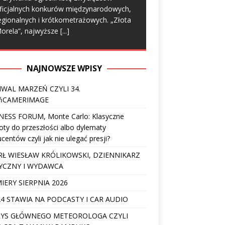
ficjalnych konkurów międzynarodowych,
egionalnych i krótkometrażowych. „Złota
orela”, najwyższe
[...]
NAJNOWSZE WPISY
IWAL MARZEŃ CZYLI 34.
ńCAMERIMAGE
NESS FORUM, Monte Carlo: Klasyczne
ty do przeszłości albo dylematy
centów czyli jak nie ulegać presji?
Ł WIESŁAW KRÓLIKOWSKI, DZIENNIKARZ
YCZNY I WYDAWCA
IERY SIERPNIA 2026
4 STAWIA NA PODCASTY I CAR AUDIO
YS GŁÓWNEGO METEOROLOGA CZYLI