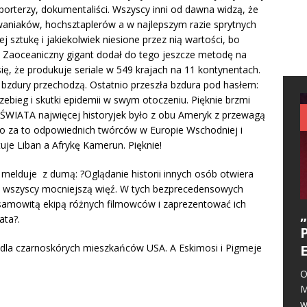
porterzy, dokumentaliści. Wszyscy inni od dawna widzą, że
cwaniaków, hochsztaplerów a w najlepszym razie sprytnych
j sztukę i jakiekolwiek niesione przez nią wartości, bo
ę. Zaoceaniczny gigant dodał do tego jeszcze metodę na
ć się, że produkuje seriale w 549 krajach na 11 kontynentach.
ie bzdury przechodzą. Ostatnio przeszła bzdura pod hasłem:
ieg i skutki epidemii w swym otoczeniu. Pięknie brzmi
 ŚWIATA najwięcej historyjek było z obu Ameryk z przewagą
iono za to odpowiednich twórców w Europie Wschodniej i
uje Liban a Afrykę Kamerun. Pięknie!
e melduje z dumą: ?Oglądanie historii innych osób otwiera
y wszyscy mocniejszą więź. W tych bezprecedensowych
amowitą ekipą różnych filmowców i zaprezentować ich
ata?.
 dla czarnoskórych mieszkańców USA. A Eskimosi i Pigmeje
O
M
w