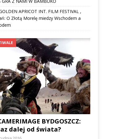
 GRA Z NAMI W BAMBUKO
I GOLDEN APRICOT INT. FILM FESTIVAL ,
ań: O Złotą Morelę miedzy Wschodem a
odem
TIWALE
 CAMERIMAGE BYDGOSZCZ:
az dalej od świata?
rudnia 2016