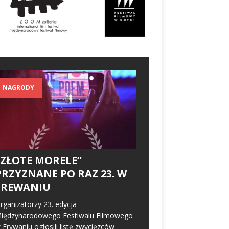
NAGRODY
„ZŁOTE MORELE”
PRZYZNANE PO RAZ 23. W
EREWANIU
rganizatorzy 23. edycja
iędzynarodowego Festiwalu Filmowego
 Erywaniu ogłosili listę zwycięzców