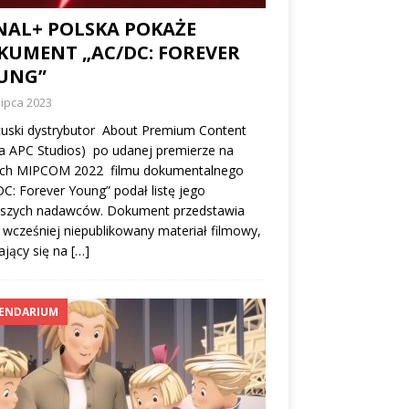
NAL+ POLSKA POKAŻE
KUMENT „AC/DC: FOREVER
UNG”
lipca 2023
cuski dystrybutor About Premium Content
a APC Studios) po udanej premierze na
ach MIPCOM 2022 filmu dokumentalnego
C: Forever Young” podał listę jego
wszych nadawców. Dokument przedstawia
 wcześniej niepublikowany materiał filmowy,
ający się na
[…]
ENDARIUM