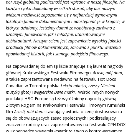
poruszyć globalną publiczność jest wpisane w naszą filozofię. Na
każdym rynku dokładamy wszelkich starań, aby dać naszym
widzom możliwość zapoznania się z najbardziej wymownymi
lokalnym filmami dokumentalnymi i udostępniać je w krajach, w
których działamy. Jesteśmy dumni ze współpracy zarówno z
uznanymi filmowcami, jak i młodymi, utalentowanymi
debiutantami. Naszym celem jest zapewnienie wysokiej jakości
produkcji filmów dokumentalnych, zarówno z punktu widzenia
opowiadanej historii, jak i samego podejścia filmowego.
Na zapowiadanej do emisji liście znajduje się laureat nagrody
głównej Krakowskiego Festiwalu Filmowego:
Acasa, mój dom
,
a także zaprezentowana niedawno na festiwalu Hot Docs
Canadian w Toronto: polska
Lekcja miłości, czescy Niesieni
muzyką (foto)
i
węgierskie Dwie matki
. Wśród innych nowych
produkcji HBO Europe są też wyróżniony nagrodą główną
Złotym Rogiem na Krakowskim Festiwalu Filmowym rumuński
film
Acasă, mój dom
stawiający pytania o cenę dostosowania
się do obowiązujących zasad społecznych i podkreślający
znaczenie rodziny oraz zaprezentowany na festiwalu CPH:DOX
w Kopenhadze węgierski
Powrót to Epipo
o kontrowersyjnym