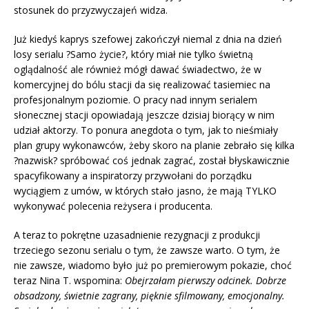
stosunek do przyzwyczajeń widza.
Już kiedyś kaprys szefowej zakończył niemal z dnia na dzień
losy serialu ?Samo życie?, który miał nie tylko świetną
oglądalność ale również mógł dawać świadectwo, że w
komercyjnej do bólu stacji da się realizować tasiemiec na
profesjonalnym poziomie. O pracy nad innym serialem
słonecznej stacji opowiadają jeszcze dzisiaj biorący w nim
udział aktorzy. To ponura anegdota o tym, jak to nieśmiały
plan grupy wykonawców, żeby skoro na planie zebrało się kilka
?nazwisk? spróbować coś jednak zagrać, został błyskawicznie
spacyfikowany a inspiratorzy przywołani do porządku
wyciągiem z umów, w których stało jasno, że mają TYLKO
wykonywać polecenia reżysera i producenta.
A teraz to pokrętne uzasadnienie rezygnacji z produkcji
trzeciego sezonu serialu o tym, że zawsze warto. O tym, że
nie zawsze, wiadomo było już po premierowym pokazie, choć
teraz Nina T. wspomina:
Obejrzałam pierwszy odcinek. Dobrze
obsadzony, świetnie zagrany, pięknie sfilmowany, emocjonalny.