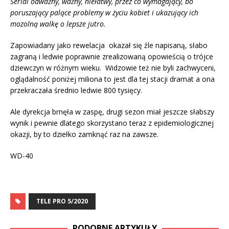
Serial odważny, ważny, niełatwy, przez co wymagający, bo
poruszający palące problemy w życiu kobiet i ukazujący ich
mozolną walkę o lepsze jutro.
Zapowiadany jako rewelacja okazał się źle napisaną, słabo
zagraną i ledwie poprawnie zrealizowaną opowieścią o trójce
dziewczyn w różnym wieku. Widzowie też nie byli zachwyceni,
oglądalność poniżej miliona to jest dla tej stacji dramat a ona
przekraczała średnio ledwie 800 tysięcy.
Ale dyrekcja brnęła w zaspę, drugi sezon miał jeszcze słabszy
wynik i pewnie dlatego skorzystano teraz z epidemiologicznej
okazji, by to dziełko zamknąć raz na zawsze.
WD-40
TELE PRO 5/2020
PODOBNE ARTYKUŁY