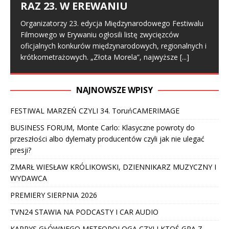
RAZ 23. W EREWANIU
Organizatorzy 23. edycja Międzynarodowego Festiwalu
Filmowego w Erywaniu ogłosili listę zwycięzców
oficjalnych konkurów międzynarodowych, regionalnych i
krótkometrażowych. „Złota Morela”, najwyższe
[...]
NAJNOWSZE WPISY
FESTIWAL MARZEŃ CZYLI 34. ToruńCAMERIMAGE
BUSINESS FORUM, Monte Carlo: Klasyczne powroty do
przeszłości albo dylematy producentów czyli jak nie ulegać
presji?
ZMARŁ WIESŁAW KRÓLIKOWSKI, DZIENNIKARZ MUZYCZNY I
WYDAWCA
PREMIERY SIERPNIA 2026
TVN24 STAWIA NA PODCASTY I CAR AUDIO
KAPRYS GŁÓWNEGO METEOROLOGA CZYLI KTOŚ GRA Z