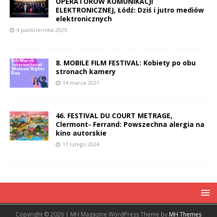
OPERATORÓW KOMUNIKACJI
ELEKTRONICZNEJ, Łódź: Dziś i jutro mediów
elektronicznych
4 października 2025
8. MOBILE FILM FESTIVAL: Kobiety po obu
stronach kamery
14 marca 2021
46. FESTIVAL DU COURT METRAGE,
Clermont- Ferrand: Powszechna alergia na
kino autorskie
11 lutego 2024
Copyright © 2026 | MH Magazine WordPress Theme by
MH Themes