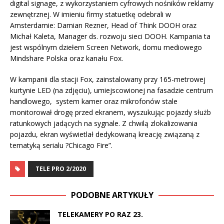
digital signage, z wykorzystaniem cyfrowych nośników reklamy
zewnętrznej. W imieniu firmy statuetkę odebrali w
Amsterdamie: Damian Rezner, Head of Think DOOH oraz
Michał Kaleta, Manager ds. rozwoju sieci DOOH. Kampania ta
jest wspólnym dziełem Screen Network, domu mediowego
Mindshare Polska oraz kanału Fox.
W kampanii dla stacji Fox, zainstalowany przy 165-metrowej
kurtynie LED (na zdjęciu), umiejscowionej na fasadzie centrum
handlowego, system kamer oraz mikrofonów stale
monitorował drogę przed ekranem, wyszukując pojazdy służb
ratunkowych jadących na sygnale. Z chwilą zlokalizowania
pojazdu, ekran wyświetlał dedykowaną kreację związaną z
tematyką serialu ?Chicago Fire”.
TELE PRO 2/2020
PODOBNE ARTYKUŁY
TELEKAMERY PO RAZ 23.