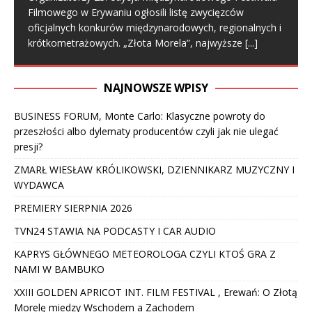
Filmowego w Erywaniu ogłosili listę zwycięzców
oficjalnych konkurów międzynarodowych, regionalnych i
krótkometrażowych. „Złota Morela”, najwyższe
[...]
NAJNOWSZE WPISY
BUSINESS FORUM, Monte Carlo: Klasyczne powroty do
przeszłości albo dylematy producentów czyli jak nie ulegać
presji?
ZMARŁ WIESŁAW KRÓLIKOWSKI, DZIENNIKARZ MUZYCZNY I
WYDAWCA
PREMIERY SIERPNIA 2026
TVN24 STAWIA NA PODCASTY I CAR AUDIO
KAPRYS GŁÓWNEGO METEOROLOGA CZYLI KTOŚ GRA Z
NAMI W BAMBUKO
XXIII GOLDEN APRICOT INT. FILM FESTIVAL , Erewań: O Złotą
Morelę miedzy Wschodem a Zachodem