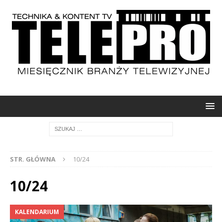
STR. GŁÓWNA
10/24
10/24
KALENDARIUM