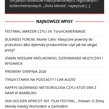
oficjalnych konkurów międzynarodowych, regionalnych i
krótkometrażowych. „Złota Morela”, najwyższe
[...]
NAJNOWSZE WPISY
FESTIWAL MARZEŃ CZYLI 34. ToruńCAMERIMAGE
BUSINESS FORUM, Monte Carlo: Klasyczne powroty do
przeszłości albo dylematy producentów czyli jak nie ulegać
presji?
ZMARŁ WIESŁAW KRÓLIKOWSKI, DZIENNIKARZ MUZYCZNY I
WYDAWCA
PREMIERY SIERPNIA 2026
TVN24 STAWIA NA PODCASTY I CAR AUDIO
KAPRYS GŁÓWNEGO METEOROLOGA CZYLI KTOŚ GRA Z
NAMI W BAMBUKO
XXIII GOLDEN APRICOT INT. FILM FESTIVAL , Erewań: O Złotą
Morelę miedzy Wschodem a Zachodem