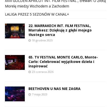
XXIII GOLDEN APRICOT INT. FILM FESTIVAL , Erewań: O Złotą
Morelę miedzy Wschodem a Zachodem
LALIGA PRZEZ 5 SEZONÓW W CANAL+
22. MARRAKECH INT. FILM FESTIVAL,
Marrakesz: Dziękuję z głębi mojego
tłustego serca
10 grudnia 2025
65. TV FESTIVAL MONTE CARLO, Monte-
Carlo: Celebrować wyjątkowe dzieła i
inspirować
23 czerwca 2026
BEETHOVEN U NAS NIE ZAGRA
7 maja 2023