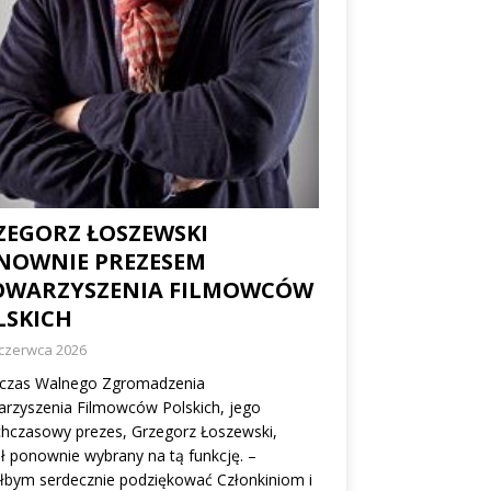
ZEGORZ ŁOSZEWSKI
NOWNIE PREZESEM
OWARZYSZENIA FILMOWCÓW
LSKICH
 czerwca 2026
zas Walnego Zgromadzenia
rzyszenia Filmowców Polskich, jego
hczasowy prezes, Grzegorz Łoszewski,
ł ponownie wybrany na tą funkcję. –
łbym serdecznie podziękować Członkiniom i