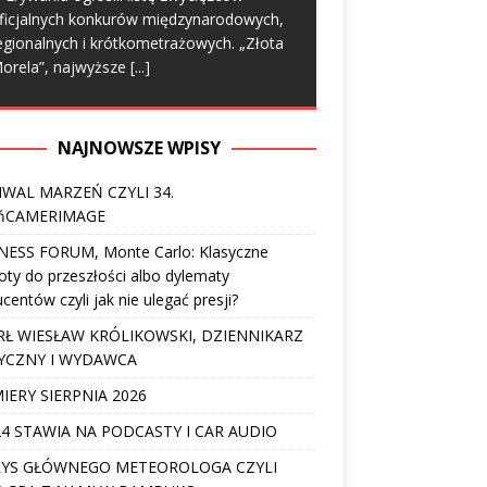
ficjalnych konkurów międzynarodowych,
egionalnych i krótkometrażowych. „Złota
orela”, najwyższe
[...]
NAJNOWSZE WPISY
IWAL MARZEŃ CZYLI 34.
ńCAMERIMAGE
NESS FORUM, Monte Carlo: Klasyczne
ty do przeszłości albo dylematy
centów czyli jak nie ulegać presji?
Ł WIESŁAW KRÓLIKOWSKI, DZIENNIKARZ
YCZNY I WYDAWCA
IERY SIERPNIA 2026
4 STAWIA NA PODCASTY I CAR AUDIO
YS GŁÓWNEGO METEOROLOGA CZYLI