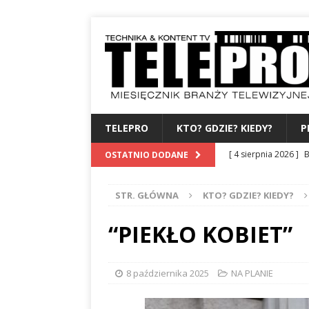
TELEPRO
KTO? GDZIE? KIEDY?
P
[ 4 sierpnia 2026 ]
B
OSTATNIO DODANE
albo dylematy produc
STR. GŁÓWNA
KTO? GDZIE? KIEDY?
[ 3 sierpnia 2026 ]
Z
WYDAWCA
PERSO
“PIEKŁO KOBIET”
[ 31 lipca 2026 ]
PRE
[ 27 lipca 2026 ]
TV
8 października 2025
NA PLANIE
[ 6 sierpnia 2026 ]
F