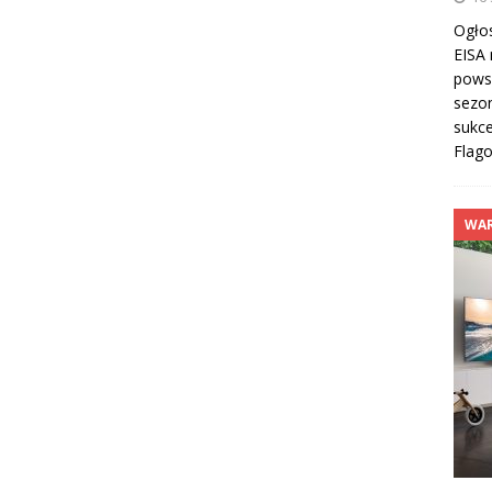
Ogłos
EISA 
pows
sezon
sukce
Flag
WAR