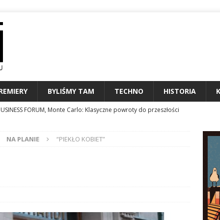
REMIERY
BYLIŚMY TAM
TECHNO
HISTORIA
USINESS FORUM, Monte Carlo: Klasyczne powroty do przeszłości
entów czyli jak nie ulegać presji?
KONFERENCJE
NA PLANIE
“PIEKŁO KOBIET”
MARŁ WIESŁAW KRÓLIKOWSKI, DZIENNIKARZ MUZYCZNY I
NALIA
MIERY SIERPNIA 2026
KALENDARIUM
N24 STAWIA NA PODCASTY I CAR AUDIO
TECHNO
ESTIWAL MARZEŃ CZYLI 34. ToruńCAMERIMAGE
ZAPROSZENIE