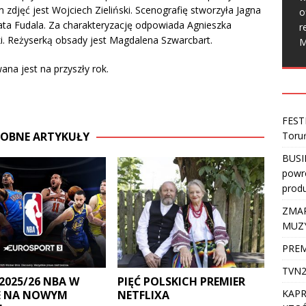
zdjęć jest Wojciech Zieliński. Scenografię stworzyła Jagna
o
ata Fudala. Za charakteryzację odpowiada Agnieszka
r
i. Reżyserką obsady jest Magdalena Szwarcbart.
M
na jest na przyszły rok.
FEST
Toru
OBNE ARTYKUŁY
BUSI
powro
produ
ZMAR
MUZ
PREM
TVN2
2025/26 NBA W
PIĘĆ POLSKICH PREMIER
KAPR
E NA NOWYM
NETFLIXA