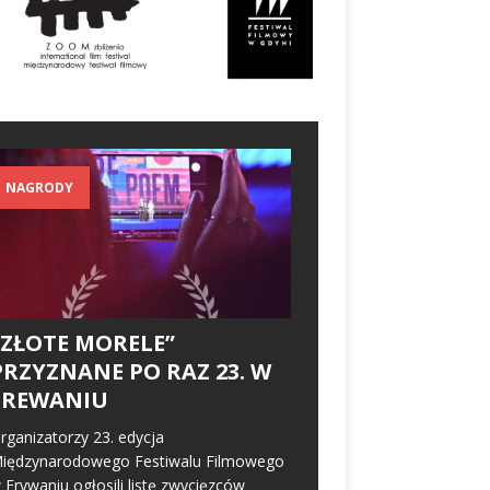
NAGRODY
„ZŁOTE MORELE”
PRZYZNANE PO RAZ 23. W
EREWANIU
rganizatorzy 23. edycja
iędzynarodowego Festiwalu Filmowego
 Erywaniu ogłosili listę zwycięzców