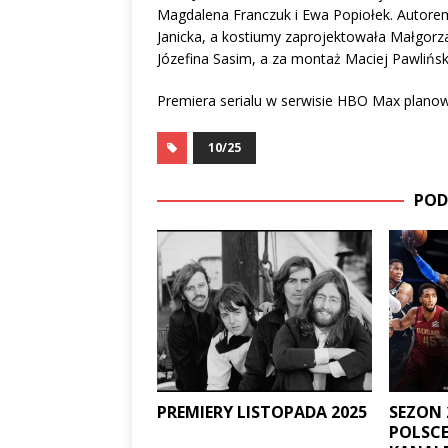
Magdalena Franczuk i Ewa Popiołek. Autorem 
Janicka, a kostiumy zaprojektowała Małgorz
Józefina Sasim, a za montaż Maciej Pawlińsk
Premiera serialu w serwisie HBO Max planowa
10/25
POD
PREMIERY LISTOPADA 2025
SEZON 
POLSC