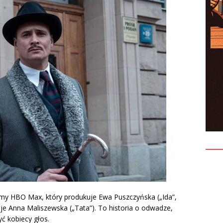
ormy HBO Max, który produkuje Ewa Puszczyńska („Ida”,
uje Anna Maliszewska („Tata”). To historia o odwadze,
yć kobiecy głos.