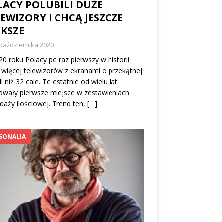
LACY POLUBILI DUŻE
EWIZORY I CHCĄ JESZCZE
ĘKSZE
października 2020
0 roku Polacy po raz pierwszy w historii
 więcej telewizorów z ekranami o przekątnej
li niż 32 cale. Te ostatnie od wielu lat
owały pierwsze miejsce w zestawieniach
daży ilościowej. Trend ten,
[…]
SONALIA