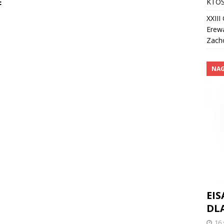
E
KTOŚ
XXII
Erew
Zach
NA
EIS
DLA
16 