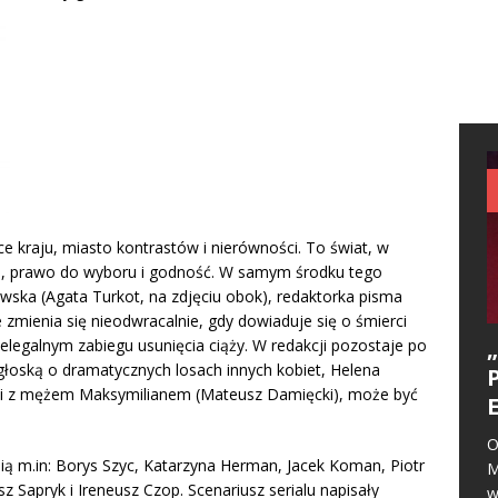
e kraju, miasto kontrastów i nierówności. To świat, w
s, prawo do wyboru i godność. W samym środku tego
wska (Agata Turkot, na zdjęciu obok), redaktorka pisma
 zmienia się nieodwracalnie, gdy dowiaduje się o śmierci
ielegalnym zabiegu usunięcia ciąży. W redakcji pozostaje po
ogłoską o dramatycznych losach innych kobiet, Helena
zi z mężem Maksymilianem (Mateusz Damięcki), może być
O
ią m.in: Borys Szyc, Katarzyna Herman, Jacek Koman, Piotr
M
z Sapryk i Ireneusz Czop. Scenariusz serialu napisały
w