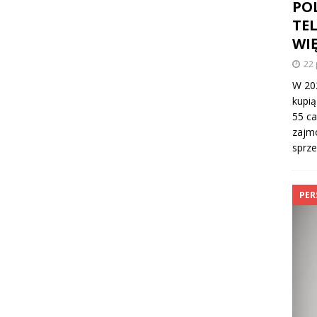
PO
TEL
WI
22 
W 202
kupią
55 ca
zajm
sprze
PER