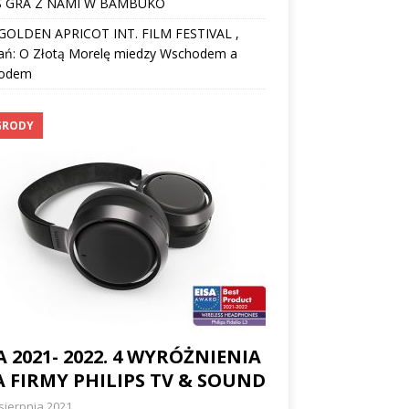
 GRA Z NAMI W BAMBUKO
I GOLDEN APRICOT INT. FILM FESTIVAL ,
ań: O Złotą Morelę miedzy Wschodem a
odem
GRODY
A 2021- 2022. 4 WYRÓŻNIENIA
 FIRMY PHILIPS TV & SOUND
sierpnia 2021