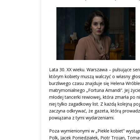
Lata 30. XX wieku. Warszawa – pulsujące serc
którym kobiety muszą walczyć o własny gło
burzliwego czasu znajduje się Helena Wróble
matrymonialnego „Fortuna Amandi”. Jej życie
młodej tancerki rewiowej, która zmarła po n
niej tylko zagadkowy list. Z każdą kolejną p
zaczyna odkrywać, że gazeta, którą prowad
powiązana z tymi wydarzeniami.
Poza wymienionymi w „Piekle kobiet” wystąp
Polk, Jacek Poniedziałek, Piotr Trojan, Tomas