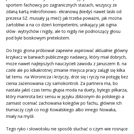
sportem fachowcy po zagranicznych stażach, wszyscy ze
zdaną kartą mikrofonowo- ekranową (kiedyś nawet laski od
prezesa SZ. musiały ją mieć) jak trzeba poważni, jak można
żartobliwi a na co dzień kompetentni, unikający jak ognia
słów- wytrychów i nigdy, ale to nigdy nie podnoszący głosu
pod byle boiskowym pretekstem.
Do tego grona próbował zapewne aspirować aktualnie główny
krzykacz w barwach publicznego nadawcy, który miał dobrych,
może nawet najlepszych nauczycieli zawodu z Januszem B. na
czele ale po kilkakrotnej zmianie miejsca pracy zalągł się kilka
lat temu na Woronicza i krzyczy, drze się i ryczy na potęgę bez
cienia zażenowania czy samokontroli. Za partnera ma, bo
nastała jakiś czas temu głupia moda na duety, byłego piłkarza,
który mamrota bez sensu w języku zbliżonym do polskiego a
zamiast oceniać zachowania kolegów po fachu, głównie ich
tłumaczy czyli co nogi Kowalskiego albo innego Nowaka,
miały na myśli.
Tego ryko i słowotoku nie sposób słuchać o czym wie rosnące