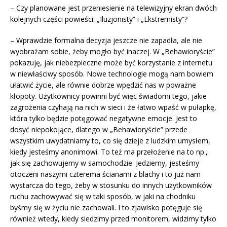
– Czy planowane jest przeniesienie na telewizyjny ekran dwóch
kolejnych części powieści: „Iluzjonisty” i „Ekstremisty”?
– Wprawdzie formalna decyzja jeszcze nie zapadła, ale nie
wyobrażam sobie, żeby mogło być inaczej. W „Behawioryście”
pokazuję, jak niebezpieczne może być korzystanie z internetu
w niewłaściwy sposób. Nowe technologie mogą nam bowiem
ułatwić życie, ale równie dobrze wpędzić nas w poważne
kłopoty. Użytkownicy powinni być więc świadomi tego, jakie
zagrożenia czyhają na nich w sieci i że łatwo wpaść w pułapkę,
która tylko będzie potęgować negatywne emocje. Jest to
dosyć niepokojące, dlatego w „Behawioryście” przede
wszystkim uwydatniamy to, co się dzieje z ludzkim umysłem,
kiedy jesteśmy anonimowi. To też ma przełożenie na to np.,
jak się zachowujemy w samochodzie. Jedziemy, jesteśmy
otoczeni naszymi czterema ścianami z blachy i to już nam
wystarcza do tego, żeby w stosunku do innych użytkowników
ruchu zachowywać się w taki sposób, w jaki na chodniku
byśmy się w życiu nie zachowali. I to zjawisko potęguje się
również wtedy, kiedy siedzimy przed monitorem, widzimy tylko