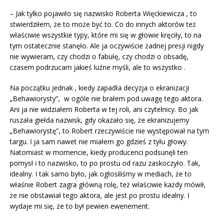
– Jak tylko pojawiło się nazwisko Roberta Więckiewicza , to
stwierdziłem, że to może być to. Co do innych aktorów też
właściwie wszystkie typy, które mi się w głowie kręciły, to na
tym ostatecznie stanęło. Ale ja oczywiście żadnej presji nigdy
nie wywieram, czy chodzi o fabułę, czy chodzi o obsadę,
czasem podrzucam jakieś luźne myśli, ale to wszystko .
Na początku jednak , kiedy zapadła decyzja o ekranizacji
„Behawiorysty”, w ogóle nie brałem pod uwagę tego aktora.
Ani ja nie widziałem Roberta w tej roli, ani czytelnicy. Bo jak
ruszała giełda nazwisk, gdy okazało się, że ekranizujemy
„Behawiorystę”, to Robert rzeczywiście nie występował na tym
targu. I ja sam nawet nie miałem go gdzieś z tyłu głowy.
Natomiast w momencie, kiedy producenci podsunęli ten
pomysł i to nazwisko, to po prostu od razu zaskoczyło. Tak,
idealny. I tak samo było, jak ogłosiliśmy w mediach, że to
właśnie Robert zagra główną rolę, też właściwie każdy mówił,
że nie obstawiał tego aktora, ale jest po prostu idealny. I
wydaje mi się, że to był pewien ewenement.