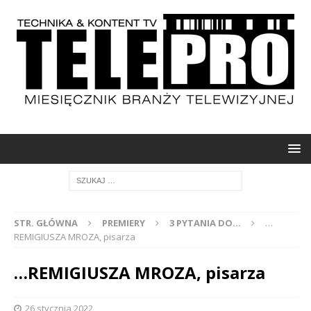
STR. GŁÓWNA
PREMIERY
3 PYTANIA DO...
…
REMIGIUSZA MROZA, pisarza
…REMIGIUSZA MROZA, pisarza
26 stycznia 2022