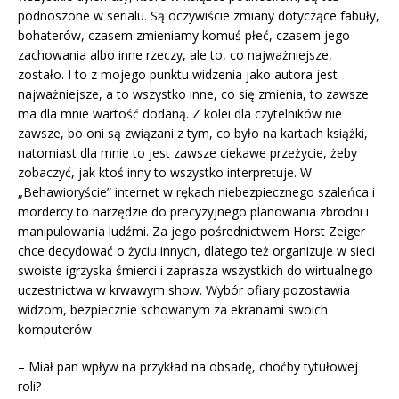
podnoszone w serialu. Są oczywiście zmiany dotyczące fabuły,
bohaterów, czasem zmieniamy komuś płeć, czasem jego
zachowania albo inne rzeczy, ale to, co najważniejsze,
zostało. I to z mojego punktu widzenia jako autora jest
najważniejsze, a to wszystko inne, co się zmienia, to zawsze
ma dla mnie wartość dodaną. Z kolei dla czytelników nie
zawsze, bo oni są związani z tym, co było na kartach książki,
natomiast dla mnie to jest zawsze ciekawe przeżycie, żeby
zobaczyć, jak ktoś inny to wszystko interpretuje. W
„Behawioryście” internet w rękach niebezpiecznego szaleńca i
mordercy to narzędzie do precyzyjnego planowania zbrodni i
manipulowania ludźmi. Za jego pośrednictwem Horst Zeiger
chce decydować o życiu innych, dlatego też organizuje w sieci
swoiste igrzyska śmierci i zaprasza wszystkich do wirtualnego
uczestnictwa w krwawym show. Wybór ofiary pozostawia
widzom, bezpiecznie schowanym za ekranami swoich
komputerów
– Miał pan wpływ na przykład na obsadę, choćby tytułowej
roli?