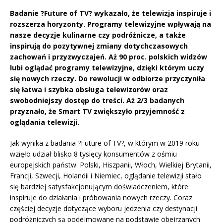
Badanie ?Future of TV? wykazało, że telewizja inspiruje i
rozszerza horyzonty. Programy telewizyjne wpływają na
nasze decyzje kulinarne czy podróżnicze, a także
inspirują do pozytywnej zmiany dotychczasowych
zachowań i przyzwyczajeń. Aż 90 proc. polskich widzów
lubi oglądać programy telewizyjne, dzięki którym uczy
się nowych rzeczy. Do rewolucji w odbiorze przyczyniła
się łatwa i szybka obsługa telewizorów oraz
swobodniejszy dostęp do treści. Aż 2/3 badanych
przyznało, że Smart TV zwiększyło przyjemność z
oglądania telewizji.
Jak wynika z badania ?Future of TV?, w którym w 2019 roku
wzięło udział blisko 8 tysięcy konsumentów z ośmiu
europejskich państw: Polski, Hiszpanii, Włoch, Wielkiej Brytanii,
Francji, Szwecji, Holandii i Niemiec, oglądanie telewizji stało
się bardziej satysfakcjonującym doświadczeniem, które
inspiruje do działania i próbowania nowych rzeczy. Coraz
częściej decyzje dotyczące wyboru jedzenia czy destynacji
podróżniczych są podejmowane na podstawie obejrzanych