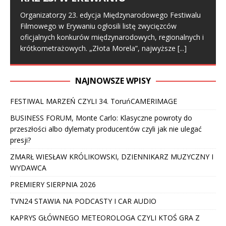
Organizatorzy 23. edycja Międzynarodowego Festiwalu
Filmowego w Erywaniu ogłosili listę zwycięzców
oficjalnych konkurów międzynarodowych, regionalnych i
krótkometrażowych. „Złota Morela”, najwyższe
[...]
NAJNOWSZE WPISY
FESTIWAL MARZEŃ CZYLI 34. ToruńCAMERIMAGE
BUSINESS FORUM, Monte Carlo: Klasyczne powroty do
przeszłości albo dylematy producentów czyli jak nie ulegać
presji?
ZMARŁ WIESŁAW KRÓLIKOWSKI, DZIENNIKARZ MUZYCZNY I
WYDAWCA
PREMIERY SIERPNIA 2026
TVN24 STAWIA NA PODCASTY I CAR AUDIO
KAPRYS GŁÓWNEGO METEOROLOGA CZYLI KTOŚ GRA Z