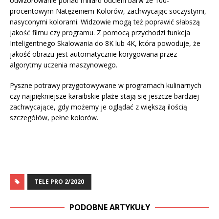
odwzorowanie ponad miliard odcieni barw ze 100-
procentowym Natężeniem Kolorów, zachwycając soczystymi,
nasyconymi kolorami. Widzowie mogą też poprawić słabszą
jakość filmu czy programu. Z pomocą przychodzi funkcja
Inteligentnego Skalowania do 8K lub 4K, która powoduje, że
jakość obrazu jest automatycznie korygowana przez
algorytmy uczenia maszynowego.
Pyszne potrawy przygotowywane w programach kulinarnych
czy najpiękniejsze karaibskie plaże stają się jeszcze bardziej
zachwycające, gdy możemy je oglądać z większą ilością
szczegółów, pełne kolorów.
TELE PRO 2/2020
PODOBNE ARTYKUŁY